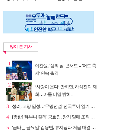
많이 본 기사
1
이찬원, '섬의 날' 콘서트→'머드 축
제' 연속 출격
2
‘사랑이 온다’ 안희연, 하석진과 재
회…아들 비밀 밝혀...
3
성리, 고양 입성…'무명전설' 전국투어 열기 지속
4
[종합] '유부녀 킬러' 공효진, 장기 밀매 조직 소탕…4...
5
'금타는 금요일' 김용빈, 류지광과 저음 대결 승리