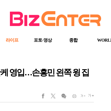
라이프
포토·영상
종합
WORL
케 영입…손흥민 왼쪽 윙 집