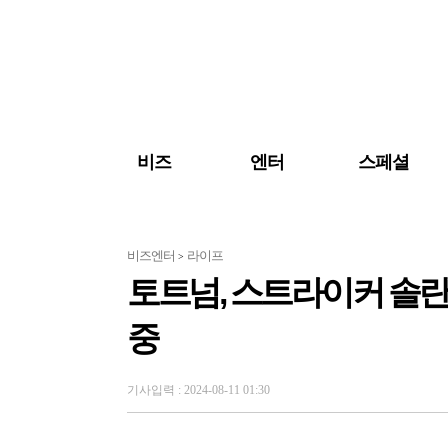
검색 바로가기
주메뉴 바로가기
주요 기사 바로가기
비즈
엔터
스페셜
비즈엔터
라이프
>
토트넘, 스트라이커 솔란
중
기사입력 : 2024-08-11 01:30