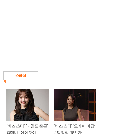
스페셜
[비즈 스타] '내일도 출근'
[비즈 스타] '오케이 마담
강미나 "아이오아...
2' 엄정화 "6년 만...