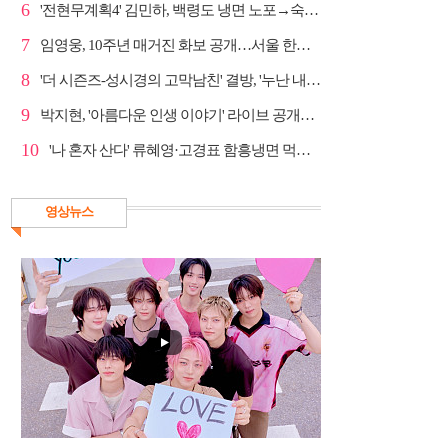
6
'전현무계획4' 김민하, 백령도 냉면 노포→숙성 광어초...
7
임영웅, 10주년 매거진 화보 공개…서울 한복판 대형 현...
8
'더 시즌즈-성시경의 고막남친' 결방, '누난 내게 여자...
9
박지현, '아름다운 인생 이야기' 라이브 공개…감성 보...
10
'나 혼자 산다' 류혜영·고경표 함흥냉면 먹방→남산 산책
영상뉴스