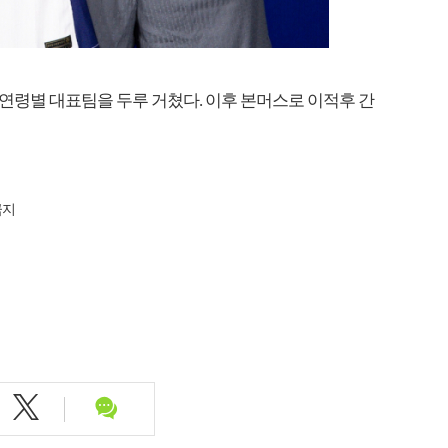
 연령별 대표팀을 두루 거쳤다. 이후 본머스로 이적후 간
금지