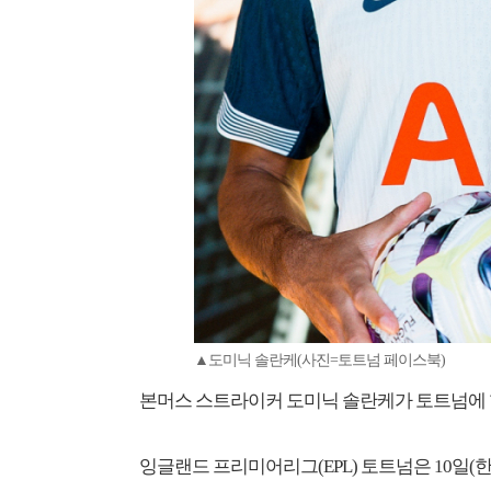
▲도미닉 솔란케(사진=토트넘 페이스북)
본머스 스트라이커 도미닉 솔란케가 토트넘에 
잉글랜드 프리미어리그(EPL) 토트넘은 10일(