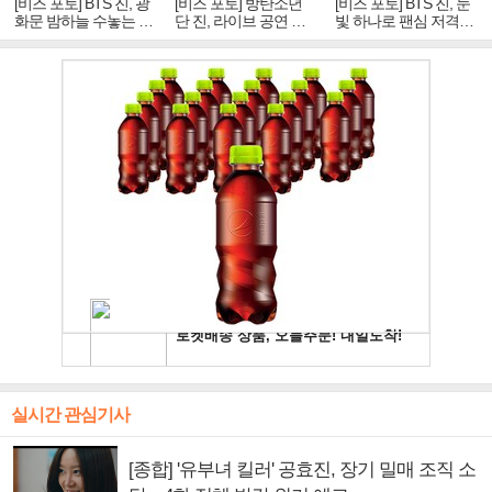
[비즈 포토] BTS 진, 광
[비즈 포토] 방탄소년
[비즈 포토] BTS 진, 눈
화문 밤하늘 수놓는 '비
단 진, 라이브 공연 중
빛 하나로 팬심 저격…
주얼 킹'의 열창
빛나는 독보적 아우라
독보적 카리스마
실시간 관심기사
[종합] '유부녀 킬러' 공효진, 장기 밀매 조직 소