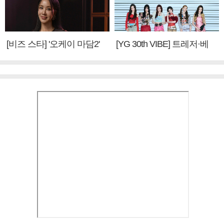
[비즈 스타] '오케이 마담2'
[YG 30th VIBE] 트레저·베
엄정화 "6년 만의 속편 제
이비몬스터, YG DNA 계승
작, 하늘의 뜻"(인터뷰)
③