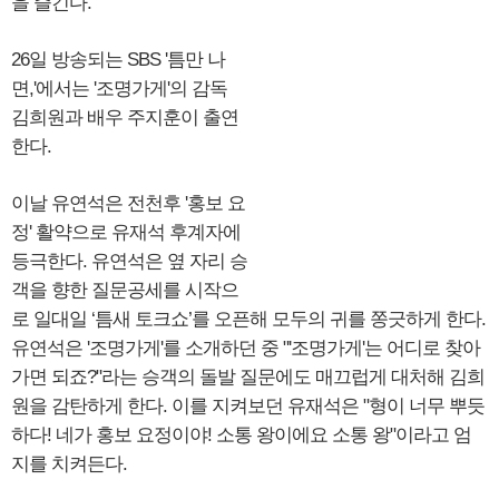
을 즐긴다.
26일 방송되는 SBS '틈만 나
면,'에서는 '조명가게'의 감독
김희원과 배우 주지훈이 출연
한다.
이날 유연석은 전천후 '홍보 요
정' 활약으로 유재석 후계자에
등극한다. 유연석은 옆 자리 승
객을 향한 질문공세를 시작으
로 일대일 ‘틈새 토크쇼’를 오픈해 모두의 귀를 쫑긋하게 한다.
유연석은 '조명가게'를 소개하던 중 "'조명가게'는 어디로 찾아
가면 되죠?"라는 승객의 돌발 질문에도 매끄럽게 대처해 김희
원을 감탄하게 한다. 이를 지켜보던 유재석은 "형이 너무 뿌듯
하다! 네가 홍보 요정이야! 소통 왕이에요 소통 왕"이라고 엄
지를 치켜든다.