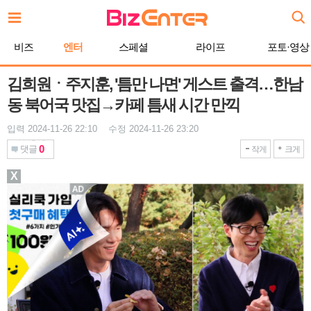
본
문
바
비즈
엔터
스페셜
라이프
포토·영상
로
가
기
김희원ㆍ주지훈, '틈만 나면' 게스트 출격…한남
동 북어국 맛집→카페 틈새 시간 만끽
입력 2024-11-26 22:10 수정 2024-11-26 23:20
0
댓글
작게
크게
X