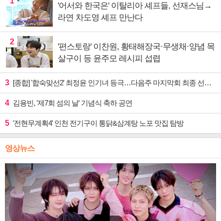
1
'어서와 한국은' 이탈리아 셰프들, 선재스님→
라연 차도영 셰프 만난다
2
'편스토랑' 이찬원, 황태해장국·무생채·양념 목
살구이 등 윤주모 레시피 섭렵
3
[종합] '합숙맞선2' 최정윤 인기녀 등극…다음주 마지막회 최종 선택 예고
4
김용빈, '제7회 섬의 날' 기념식 축하 공연
5
'전현무계획4' 인천 전기구이 통닭&삼계탕 노포 맛집 탐방
영상뉴스