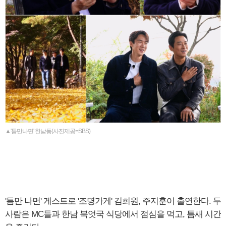
▲'틈만나면' 한남동(사진제공=SBS)
'틈만 나면' 게스트로 '조명가게' 김희원, 주지훈이 출연한다. 두
사람은 MC들과 한남 북엇국 식당에서 점심을 먹고, 틈새 시간