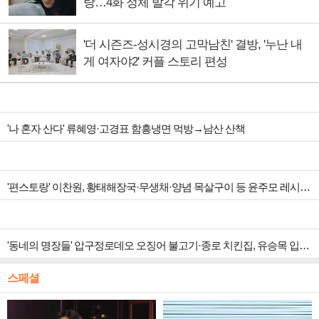
탕…4화 정체 발각 위기 예고
'더 시즌즈-성시경의 고막남친' 결방, '누난 내
게 여자야2' 커플 스토리 편성
'나 혼자 산다' 류혜영·고경표 함흥냉면 먹방→남산 산책
'편스토랑' 이찬원, 황태해장국·무생채·양념 목살구이 등 윤주모 레시피 섭렵
'동네의 명장들' 압구정로데오 오징어 불고기·종로 치킨집, 유승목 입맛 저격
스페셜