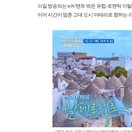
31일 방송되는 tvN '텐트 밖은 유럽-로맨틱 
이어 시간이 멈춘 고대 도시 마테라로 향하는 라
▲'텐트 밖은 유럽' 이탈리아 알베로벨로(사진제공=