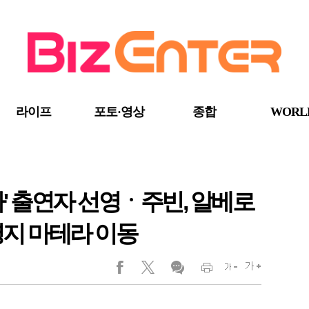
라이프
포토·영상
종합
WORL
아' 출연자 선영ㆍ주빈, 알베로
영지 마테라 이동