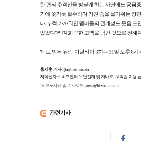
한 편의 추격전을 방불케 하는 사연에도 궁금증
가에 쫓기듯 질주하며 거친 숨을 몰아쉬는 장면
다. 부쩍 가까워진 멤버들의 관계성도 웃음 포인
있었다"라며 화끈한 고백을 남긴 것으로 전해져
'텐트 밖은 유럽' 이탈리아 3회는 31일 오후 8시
홍지훈 기자
hjh@bizenter.co.kr
저작권자 © 비즈엔터 무단전재 및 재배포, AI학습 이용 
※ 보도자료 및 기사제보
press@bizenter.co.kr
관련기사