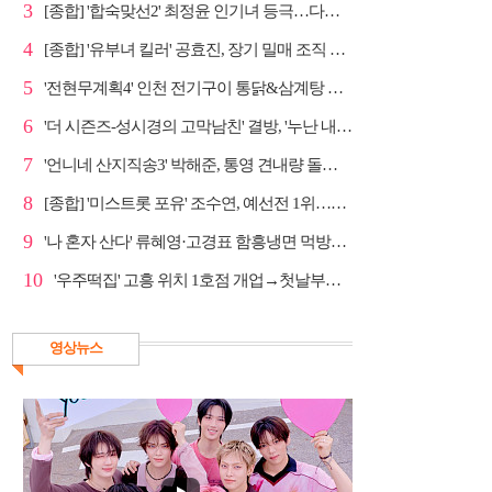
3
[종합] '합숙맞선2' 최정윤 인기녀 등극…다음주 마지막...
4
[종합] '유부녀 킬러' 공효진, 장기 밀매 조직 소탕…4...
5
'전현무계획4' 인천 전기구이 통닭&삼계탕 노포 맛집 탐방
6
'더 시즌즈-성시경의 고막남친' 결방, '누난 내게 여자...
7
'언니네 산지직송3' 박해준, 통영 견내량 돌미역 조업 ...
8
[종합] '미스트롯 포유' 조수연, 예선전 1위…신윤승 지...
9
'나 혼자 산다' 류혜영·고경표 함흥냉면 먹방→남산 산책
10
'우주떡집' 고흥 위치 1호점 개업→첫날부터 大위기
영상뉴스