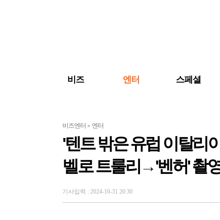
검색 바로가기
주메뉴 바로가기
주요 기사 바로가기
비즈
엔터
스페셜
비즈엔터
엔터
>
'텐트 밖은 유럽 이탈리
벨로 트룰리→'벤허' 촬
기사입력 : 2024-10-31 20:30