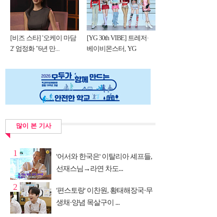
[비즈 스타] '오케이 마담
[YG 30th VIBE] 트레저·
2' 엄정화 "6년 만...
베이비몬스터, YG
DNA...
많이 본 기사
1
'어서와 한국은' 이탈리아 셰프들,
선재스님→라연 차도...
2
'편스토랑' 이찬원, 황태해장국·무
생채·양념 목살구이 ...