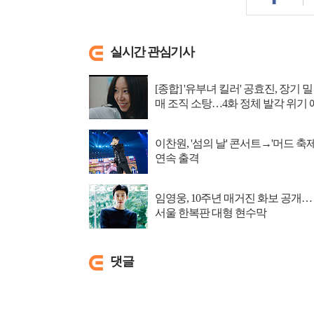
실시간 관심기사
[종합] '유부녀 킬러' 공효진, 장기 밀
매 조직 소탕…4화 정체 발각 위기 
고
이찬원, '섬의 날' 콘서트→'머드 축제
연속 출격
임영웅, 10주년 매거진 화보 공개…
서울 한복판 대형 현수막
댓글