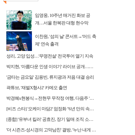
임영웅, 10주년 매거진 화보 공
개…서울 한복판 대형 현수막
이찬원, '섬의 날' 콘서트→'머드 축
제' 연속 출격
성리, 고양 입성…'무명전설' 전국투어 열기 지속
박지현, '아름다운 인생 이야기' 라이브 공개…감성 보컬 전달
'금타는 금요일' 김용빈, 류지광과 저음 대결 승리
곽튜브, '재벌X형사2' 카메오 출연
박경혜x현봉식→전현무 무작정 여행, 다음주 '나 혼자 산다' 예고
[비즈 스타] '오케이 마담2' 엄정화 "6년 만의 속편 제작, 하늘의 뜻"(인터뷰)
[종합] '유부녀 킬러' 공효진, 장기 밀매 조직 소탕…4화 정체 발각 위기 예고
'더 시즌즈-성시경의 고막남친' 결방, '누난 내게 여자야2' 커플 스토리 편성