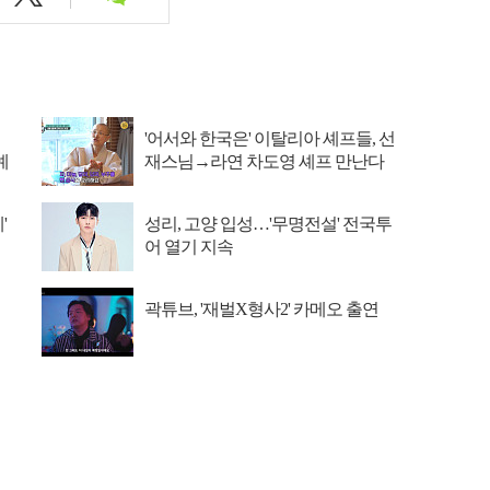
'어서와 한국은' 이탈리아 셰프들, 선
예
재스님→라연 차도영 셰프 만난다
'
성리, 고양 입성…'무명전설' 전국투
어 열기 지속
곽튜브, '재벌X형사2' 카메오 출연