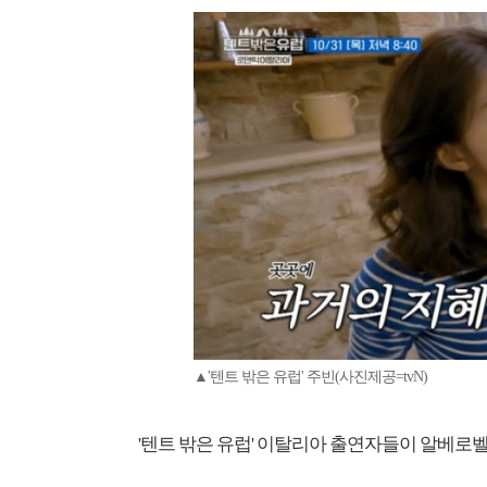
▲'텐트 밖은 유럽' 주빈(사진제공=tvN)
'텐트 밖은 유럽' 이탈리아 출연자들이 알베로벨