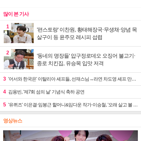
많이 본 기사
1
'편스토랑' 이찬원, 황태해장국·무생채·양념 목
살구이 등 윤주모 레시피 섭렵
2
'동네의 명장들' 압구정로데오 오징어 불고기·
종로 치킨집, 유승목 입맛 저격
3
'어서와 한국은' 이탈리아 셰프들, 선재스님→라연 차도영 셰프 만난다
4
김용빈, '제7회 섬의 날' 기념식 축하 공연
5
'유퀴즈' 이은결·임봉근 할머니&임다운 작가·이승철, '오래 살고 볼 일' 특집 출격
영상뉴스