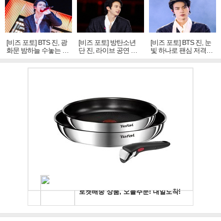
[비즈 포토] BTS 진, 광
[비즈 포토] 방탄소년
[비즈 포토] BTS 진, 눈
화문 밤하늘 수놓는 '비
단 진, 라이브 공연 중
빛 하나로 팬심 저격…
주얼 킹'의 열창
빛나는 독보적 아우라
독보적 카리스마