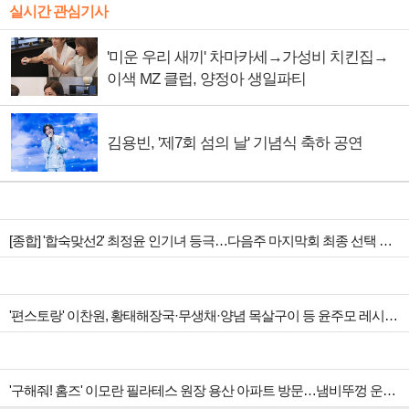
실시간 관심기사
'미운 우리 새끼' 차마카세→가성비 치킨집→
이색 MZ 클럽, 양정아 생일파티
김용빈, '제7회 섬의 날' 기념식 축하 공연
[종합] '합숙맞선2' 최정윤 인기녀 등극…다음주 마지막회 최종 선택 예고
'편스토랑' 이찬원, 황태해장국·무생채·양념 목살구이 등 윤주모 레시피 섭렵
'구해줘! 홈즈' 이모란 필라테스 원장 용산 아파트 방문…냄비뚜껑 운동법 소개