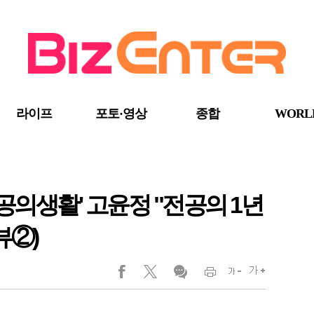
라이프
포토·영상
종합
WORL
전공의생활' 고윤정 "전공의 1년
뷰②)