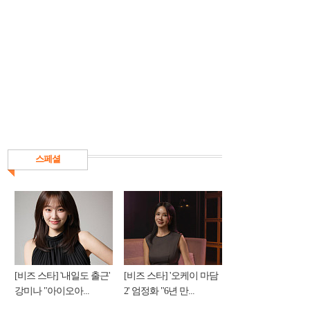
스페셜
[비즈 스타] '내일도 출근'
[비즈 스타] '오케이 마담
강미나 "아이오아...
2' 엄정화 "6년 만...