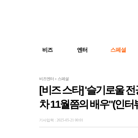
검색 바로가기
주메뉴 바로가기
주요 기사 바로가기
비즈
엔터
스페셜
비즈엔터
스페셜
>
[비즈 스타] '슬기로울 
차 11월쯤의 배우"(인터
기사입력 : 2025-05-21 00:01