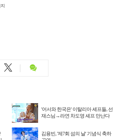
금지
'어서와 한국은' 이탈리아 셰프들, 선
재스님→라연 차도영 셰프 만난다
양
김용빈, '제7회 섬의 날' 기념식 축하