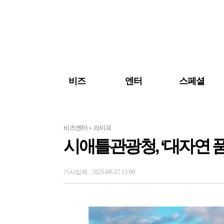
검색 바로가기
주메뉴 바로가기
주요 기사 바로가기
비즈
엔터
스페셜
비즈엔터
라이프
>
시애틀관광청, ‘대자연 
기사입력 : 2025-06-27 15:00