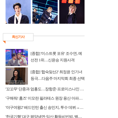
최신기사
[종합] '미스트롯 포유' 조수연, 예
선전 1위…신윤승 지원사격
[종합] '합숙맞선2' 최정윤 인기녀
등극…다음주 마지막회 최종 선택
예고
'꼬꼬무' 단종과 엄흥도…장항준·프로미스나인 이채영·적재 게스트 출연
'구해줘! 홈즈' 이모란 필라테스 원장 용산 아파트 방문…냄비뚜껑 운동법 소개
'야구여왕2' 배드민턴 출신 송민지, 투수 데뷔→장수영 반등 예고
'한국기행' 대구 평양냉면·익산 황등비빈밥, 백년 식당의 대물림 맛