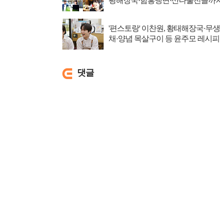
평해장국·함흥냉면·산나물전골까
'편스토랑' 이찬원, 황태해장국·무생
채·양념 목살구이 등 윤주모 레시피
섭렵
댓글