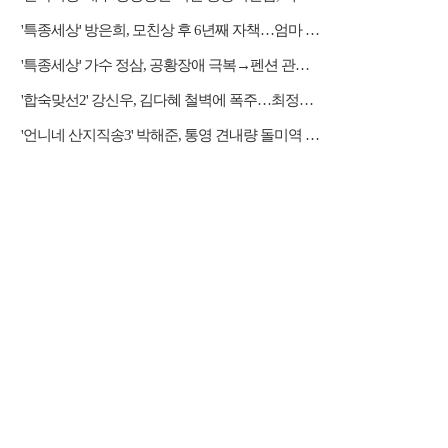
'특종세상' 방은희, 모친상 후 6년째 자책…엄마 향한 그리움 근황
'특종세상' 가수 정삼, 공황장애 극복→펜션 관리자 근황
'합숙맞선2' 강신우, 김다혜 철벽에 폭주…최정윤 두고 이인권·권예찬·문성모 경쟁
'언니네 산지직송3' 박해준, 통영 견내량 돌미역 조업 합류…루지 체험