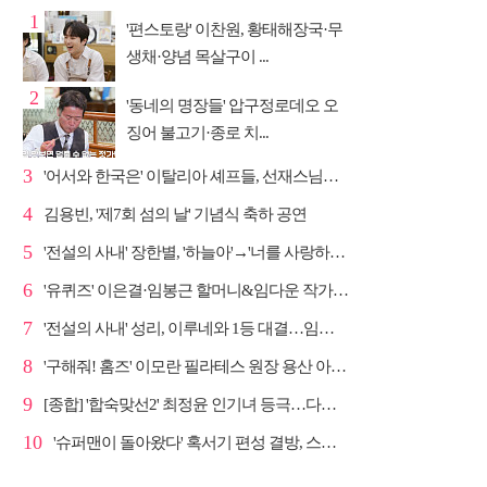
1
'편스토랑' 이찬원, 황태해장국·무
생채·양념 목살구이 ...
2
'동네의 명장들' 압구정로데오 오
징어 불고기·종로 치...
3
'어서와 한국은' 이탈리아 셰프들, 선재스님→라연 차도...
4
김용빈, '제7회 섬의 날' 기념식 축하 공연
5
'전설의 사내' 장한별, '하늘아'→'너를 사랑하고도' 명...
6
'유퀴즈' 이은결·임봉근 할머니&임다운 작가·이승철, '...
7
'전설의 사내' 성리, 이루네와 1등 대결…임영웅 '보금...
8
'구해줘! 홈즈' 이모란 필라테스 원장 용산 아파트 방...
9
[종합] '합숙맞선2' 최정윤 인기녀 등극…다음주 마지막...
10
'슈퍼맨이 돌아왔다' 혹서기 편성 결방, 스페셜 방송