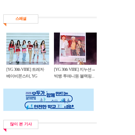
스페셜
[YG 30th VIBE] 트레저·
[YG 30th VIBE] 지누션→
베이비몬스터, YG
빅뱅·투애니원·블랙핑...
DNA...
많이 본 기사