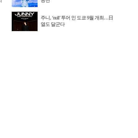
지
공연
주니, ‘null’ 투어 인 도쿄 9월 개최…日
열도 달군다