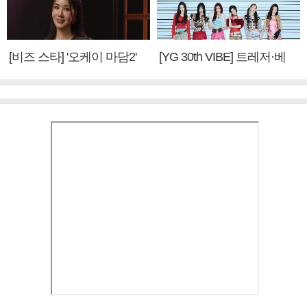
[비즈 스타] '오케이 마담2'
[YG 30th VIBE] 트레저·베
엄정화 "6년 만의 속편 제
이비몬스터, YG DNA 계승
작, 하늘의 뜻"(인터뷰)
③