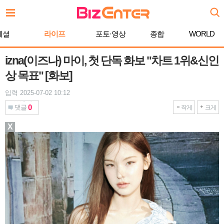
본
문
바
페셜
라이프
포토·영상
종합
WORLD
로
가
기
izna(이즈나) 마이, 첫 단독 화보 "차트 1위&신인
상 목표" [화보]
입력 2025-07-02 10:12
0
댓글
작게
크게
X