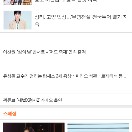
성리, 고양 입성…'무명전설' 전국투어 열기 지
속
이찬원, '섬의 날' 콘서트→'머드 축제' 연속 출격
유성환 교수가 전하는 람세스 2세 흉상ㆍ파라오 석관ㆍ로제타석 등 이집트 유물 도굴 역사(ft. 류승수ㆍ강주현 소장)(벌거벗은 세계사)
곽튜브, '재벌X형사2' 카메오 출연
스페셜