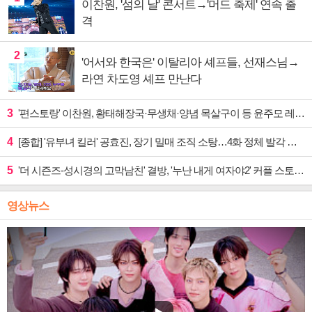
이찬원, '섬의 날' 콘서트→'머드 축제' 연속 출
격
2
'어서와 한국은' 이탈리아 셰프들, 선재스님→
라연 차도영 셰프 만난다
3
'편스토랑' 이찬원, 황태해장국·무생채·양념 목살구이 등 윤주모 레시피 섭렵
4
[종합] '유부녀 킬러' 공효진, 장기 밀매 조직 소탕…4화 정체 발각 위기 예고
5
'더 시즌즈-성시경의 고막남친' 결방, '누난 내게 여자야2' 커플 스토리 편성
영상뉴스