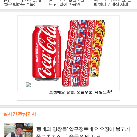
화문 밤하늘 수놓는 '비
단 진, 라이브 공연 중
빛 하나로 팬심 저격…
주얼 킹'의 열창
빛나는 독보적 아우라
독보적 카리스마
실시간 관심기사
'동네의 명장들' 압구정로데오 오징어 불고기·
종로 치킨집, 유승목 입맛 저격