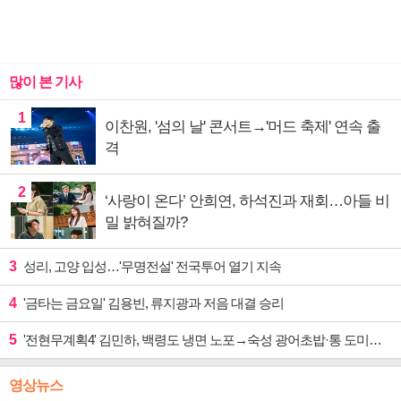
많이 본 기사
1
이찬원, '섬의 날' 콘서트→'머드 축제' 연속 출
격
2
‘사랑이 온다’ 안희연, 하석진과 재회…아들 비
밀 밝혀질까?
3
성리, 고양 입성…'무명전설' 전국투어 열기 지속
4
'금타는 금요일' 김용빈, 류지광과 저음 대결 승리
5
'전현무계획4' 김민하, 백령도 냉면 노포→숙성 광어초밥·통 도미찜 맛집 탐방
영상뉴스