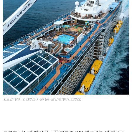
▲로얄캐리비안크루즈(사진제공=로얄캐리비안크루즈)