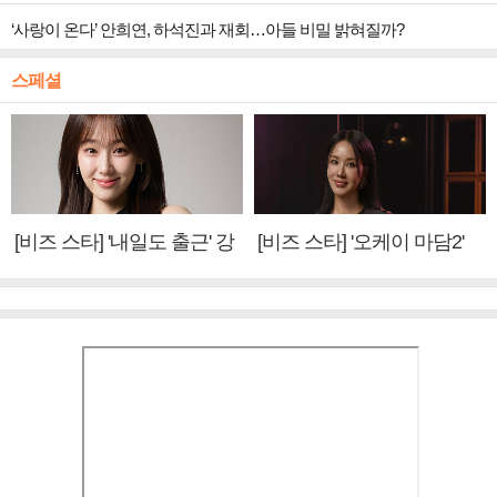
‘사랑이 온다’ 안희연, 하석진과 재회…아들 비밀 밝혀질까?
스페셜
[비즈 스타] '내일도 출근' 강
[비즈 스타] '오케이 마담2'
미나 "아이오아이 불화설?
엄정화 "6년 만의 속편 제
사실 아냐"(인터뷰)
작, 하늘의 뜻"(인터뷰)