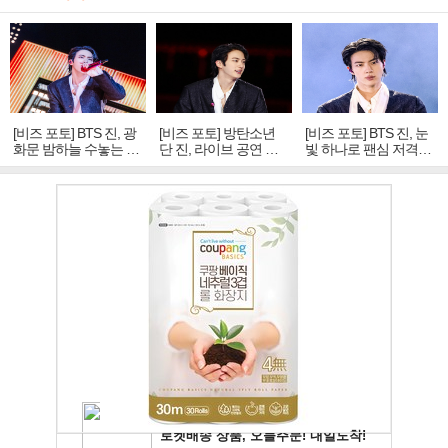
[비즈 포토] BTS 진, 광
[비즈 포토] 방탄소년
[비즈 포토] BTS 진, 눈
화문 밤하늘 수놓는 '비
단 진, 라이브 공연 중
빛 하나로 팬심 저격…
주얼 킹'의 열창
빛나는 독보적 아우라
독보적 카리스마