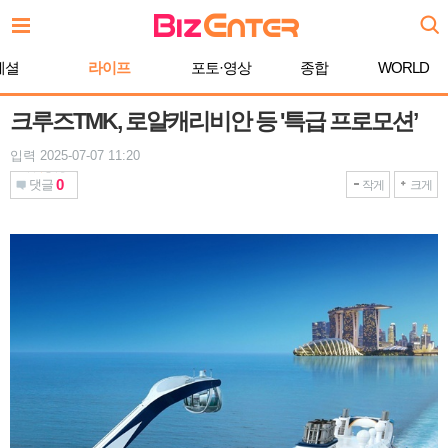
본
문
바
페셜
라이프
포토·영상
종합
WORLD
로
가
기
크루즈TMK, 로얄캐리비안 등 '특급 프로모션’
입력 2025-07-07 11:20
0
댓글
작게
크게