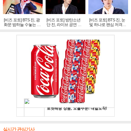
[비즈 포토] BTS 진, 광
[비즈 포토] 방탄소년
[비즈 포토] BTS 진, 눈
화문 밤하늘 수놓는 '비
단 진, 라이브 공연 중
빛 하나로 팬심 저격…
주얼 킹'의 열창
빛나는 독보적 아우라
독보적 카리스마
실시간 관심기사