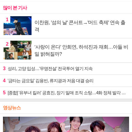
많이 본 기사
1
이찬원, '섬의 날' 콘서트→'머드 축제' 연속 출
격
2
‘사랑이 온다’ 안희연, 하석진과 재회…아들 비
밀 밝혀질까?
3
성리, 고양 입성…'무명전설' 전국투어 열기 지속
4
'금타는 금요일' 김용빈, 류지광과 저음 대결 승리
5
[종합] '유부녀 킬러' 공효진, 장기 밀매 조직 소탕…4화 정체 발각 위기 예고
영상뉴스