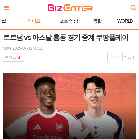
본
문
바
페셜
라이프
포토·영상
종합
WORLD
로
가
기
토트넘 vs 아스날 홍콩 경기 중계 쿠팡플레이
입력 2025-07-31 07:20
0
댓글
작게
크게