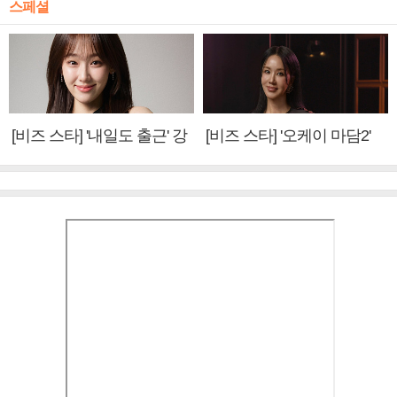
스페셜
[비즈 스타] '내일도 출근' 강
[비즈 스타] '오케이 마담2'
미나 "아이오아이 불화설?
엄정화 "6년 만의 속편 제
사실 아냐"(인터뷰)
작, 하늘의 뜻"(인터뷰)