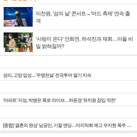
이찬원, '섬의 날' 콘서트→'머드 축제' 연속 출
격
‘사랑이 온다’ 안희연, 하석진과 재회…아들 비
밀 밝혀질까?
성리, 고양 입성…'무명전설' 전국투어 열기 지속
‘아파트’ 지성, 박병은 폭로 라이브…하윤경 ‘유치원 잠입 작전’
[종합] ‘결혼의 완성’ 남궁민, 기절 엔딩…마지막회 예고 우지현 폭주 결말은?