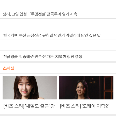
성리, 고양 입성…'무명전설' 전국투어 열기 지속
'한국기행' 부산 금정산성 유청길 명인의 막걸리에 담긴 깊은 맛
'진품명품' 김승혜·손민수·은가은, 치열한 장원 경쟁
스페셜
[비즈 스타] '내일도 출근' 강
[비즈 스타] '오케이 마담2'
미나 "아이오아이 불화설?
엄정화 "6년 만의 속편 제