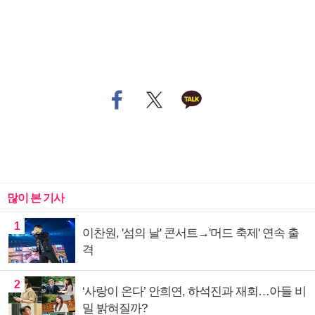
많이 본 기사
1
이찬원, '섬의 날' 콘서트→'머드 축제' 연속 출
격
2
‘사랑이 온다’ 안희연, 하석진과 재회…아들 비
밀 밝혀질까?