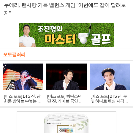
누에라, 팬사랑 가득 밸런스 게임 "이번에도 같이 달려보
자"
포토갤러리
[비즈 포토] BTS 진, 광
[비즈 포토] 방탄소년
[비즈 포토] BTS 진, 눈
화문 밤하늘 수놓는 '비
단 진, 라이브 공연 중
빛 하나로 팬심 저격…
주얼 킹'의 열창
빛나는 독보적 아우라
독보적 카리스마