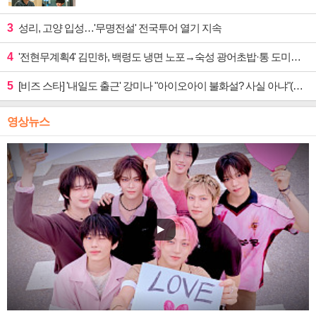
3
성리, 고양 입성…'무명전설' 전국투어 열기 지속
4
'전현무계획4' 김민하, 백령도 냉면 노포→숙성 광어초밥·통 도미찜 맛집 탐방
5
[비즈 스타] '내일도 출근' 강미나 "아이오아이 불화설? 사실 아냐"(인터뷰)
영상뉴스