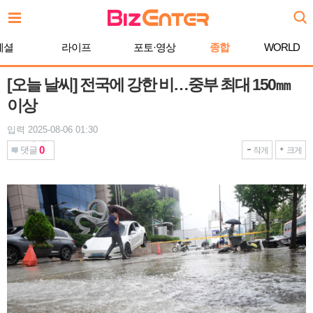
본
문
바
페셜
라이프
포토·영상
종합
WORLD
로
가
기
[오늘 날씨] 전국에 강한 비…중부 최대 150㎜
이상
입력 2025-08-06 01:30
0
댓글
작게
크게