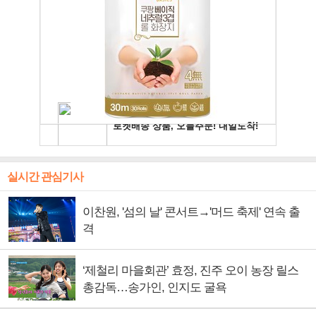
실시간 관심기사
이찬원, '섬의 날' 콘서트→'머드 축제' 연속 출
격
‘제철리 마을회관’ 효정, 진주 오이 농장 릴스
총감독…송가인, 인지도 굴욕