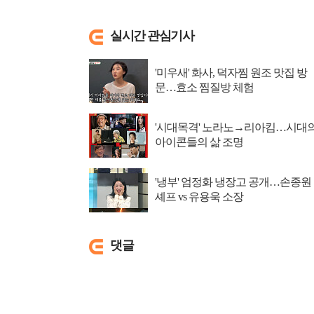
실시간 관심기사
'미우새' 화사, 덕자찜 원조 맛집 방
문…효소 찜질방 체험
'시대목격' 노라노→리아킴…시대
아이콘들의 삶 조명
'냉부' 엄정화 냉장고 공개…손종원
셰프 vs 유용욱 소장
댓글