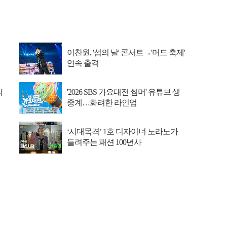
이찬원, '섬의 날' 콘서트→'머드 축제'
연속 출격
의
'2026 SBS 가요대전 썸머' 유튜브 생
중계…화려한 라인업
‘시대목격’ 1호 디자이너 노라노가
들려주는 패션 100년사