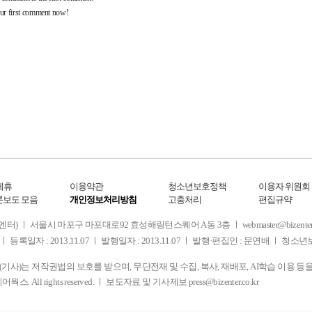
제휴
이용약관
청소년보호정책
이용자 위원회
론보도 모음
개인정보처리방침
고충처리
편집규약
 서울시 마포구 마포대로92 효성해링턴스퀘어 A동 3층 ㅣ webmaster@bizenter.co.kr
ㅣ 등록일자 : 2013.11.07 ㅣ 발행일자 : 2013.11.07 ㅣ 발행·편집인 : 문연배 ㅣ 청
사)는 저작권법의 보호를 받으며, 무단전재 및 수집, 복사, 재배포, AI학습 이용 등
디어웍스. All rights reserved. ㅣ 보도자료 및 기사제보
press@bizenter.co.kr