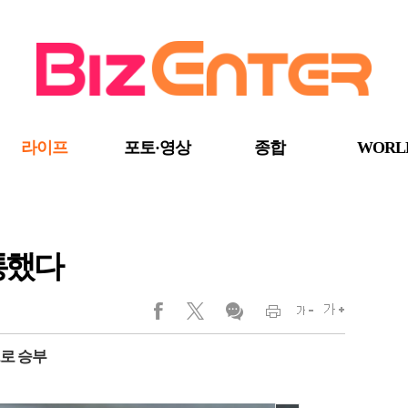
라이프
포토·영상
종합
WORL
통했다
로 승부