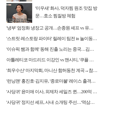
'미우새' 화사, 덕자찜 원조 맛집 방
문…효소 찜질방 체험
'냉부' 엄정화 냉장고 공개…손종원 셰프 vs 유용욱 소장
'스트릿 레스토랑 파이터' 릴레이 팀전 in 놀이동산 상권
'이슈픽 쌤과 함께' 동해 진출 노리는 중국…김흥규 교수 강연
아틀레티코 마드리드 이강인 vs 맨시티, '쿠플 시리즈' 중계 쿠팡플레이
'최우수산' 마지막회, 마니산 함허동천 계곡→참성단 등반
'런닝맨' 홍진호·김지유, '종로마불' 레이스 출격…레전드 예능감 자랑
'사당귀' 윤미애 이사, 외제차 세일즈 퀸…200억 자산가
'사당귀' 정지선 셰프, 사내 소개팅 주선…'역삼동 근육남' 등장에 후끈