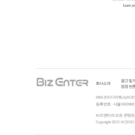
광고 및 
회사소개
정정·반
㈜비즈미디어웍스(비즈엔터) ㅣ
등록번호 : 서울아02868 
비즈엔터의 모든 콘텐츠(기
Copyright 2013. 비즈미