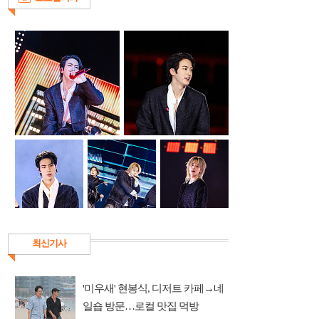
최신기사
'미우새' 현봉식, 디저트 카페→네
일숍 방문…로컬 맛집 먹방