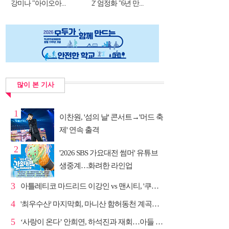
강미나 "아이오아...
2' 엄정화 "6년 만...
많이 본 기사
1
이찬원, '섬의 날' 콘서트→'머드 축
제' 연속 출격
2
'2026 SBS 가요대전 썸머' 유튜브
생중계…화려한 라인업
3
아틀레티코 마드리드 이강인 vs 맨시티, '쿠플 시리즈'...
4
'최우수산' 마지막회, 마니산 함허동천 계곡→참성단 등반
5
‘사랑이 온다’ 안희연, 하석진과 재회…아들 비밀 밝혀...