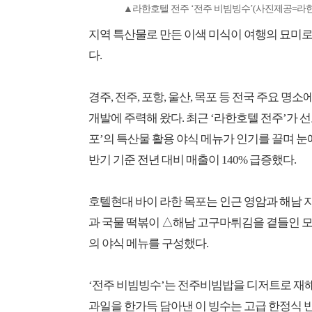
▲라한호텔 전주 ‘전주 비빔빙수’(사진제공=라
지역 특산물로 만든 이색 미식이 여행의 묘미로
다.
경주, 전주, 포항, 울산, 목포 등 전국 주요 
개발에 주력해 왔다. 최근 ‘라한호텔 전주’가 선
포’의 특산물 활용 야식 메뉴가 인기를 끌며 눈
반기 기준 전년 대비 매출이 140% 급증했다.
호텔현대 바이 라한 목포는 인근 영암과 해남
과 국물 떡볶이 △해남 고구마튀김을 곁들인 모
의 야식 메뉴를 구성했다.
‘전주 비빔빙수’는 전주비빔밥을 디저트로 재해석
과일을 한가득 담아낸 이 빙수는 고급 한정식 