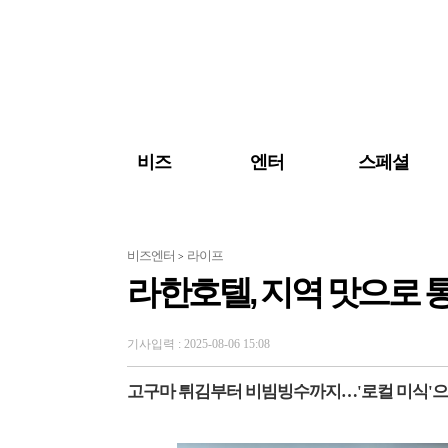
검색 바로가기
주메뉴 바로가기
주요 기사 바로가기
비즈
엔터
스페셜
비즈엔터
라이프
>
라한호텔, 지역 맛으로 
기사입력 : 2025-08-06 15:08
고구마 튀김부터 비빔빙수까지…'로컬 미식'으