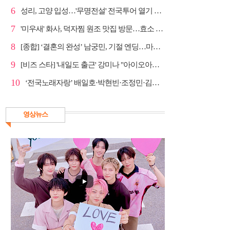
6
성리, 고양 입성…'무명전설' 전국투어 열기 지속
7
'미우새' 화사, 덕자찜 원조 맛집 방문…효소 찜질방 체험
8
[종합] ‘결혼의 완성’ 남궁민, 기절 엔딩…마지막회 예...
9
[비즈 스타] '내일도 출근' 강미나 "아이오아이 불화설...
10
‘전국노래자랑’ 배일호·박현빈·조정민·김유라·미스김, ...
영상뉴스