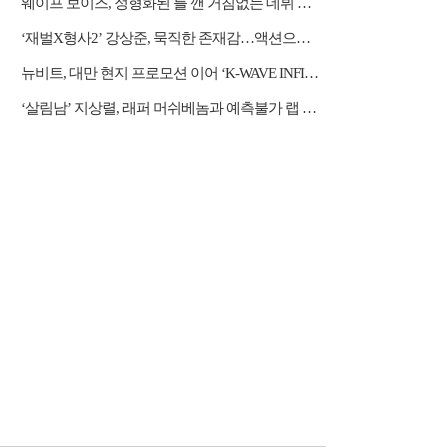
웨이프 보이즈, 정형화된 틀 깬 거침없는 데뷔 행보
‘재벌X형사2’ 강상준, 묵직한 존재감…액션으로 강렬 포문
뉴비트, 대만 현지 프로모션 이어 ‘K-WAVE INFINITY’ 무대 오른다
‘살림남’ 지상렬, 래퍼 머쉬베놈과 예측불가 랩 수업