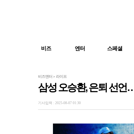
검색 바로가기
주메뉴 바로가기
주요 기사 바로가기
비즈
엔터
스페셜
비즈엔터
라이프
>
삼성 오승환, 은퇴 선언
기사입력 : 2025-08-07 01:30