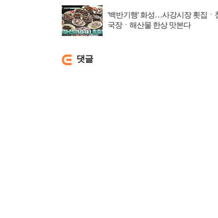
'백반기행' 화성…사강시장 횟집ㆍ
국장ㆍ해산물 한상 맛본다
댓글