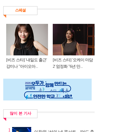
스페셜
[비즈 스타] '내일도 출근'
[비즈 스타] '오케이 마담
강미나 "아이오아...
2' 엄정화 "6년 만...
많이 본 기사
1