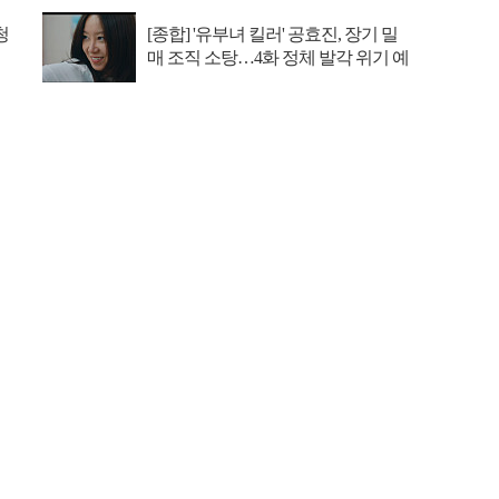
청
[종합] '유부녀 킬러' 공효진, 장기 밀
매 조직 소탕…4화 정체 발각 위기 예
고