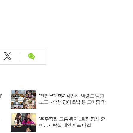
'
'전현무계획4' 김민하, 백령도 냉면
노포→숙성 광어초밥·통 도미찜 맛
집 탐방
아
'우주떡집' 고흥 위치 1호점 장사 준
비…지락실 메인 셰프 대결