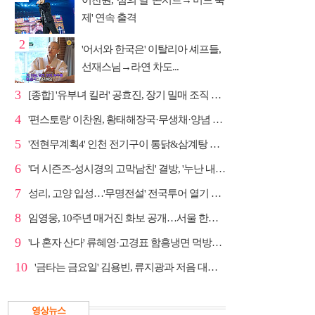
이찬원, '섬의 날' 콘서트→'머드 축
제' 연속 출격
2
'어서와 한국은' 이탈리아 셰프들,
선재스님→라연 차도...
3
[종합] '유부녀 킬러' 공효진, 장기 밀매 조직 소탕…4...
4
'편스토랑' 이찬원, 황태해장국·무생채·양념 목살구이 ...
5
'전현무계획4' 인천 전기구이 통닭&삼계탕 노포 맛집 탐방
6
'더 시즌즈-성시경의 고막남친' 결방, '누난 내게 여자...
7
성리, 고양 입성…'무명전설' 전국투어 열기 지속
8
임영웅, 10주년 매거진 화보 공개…서울 한복판 대형 현...
9
'나 혼자 산다' 류혜영·고경표 함흥냉면 먹방→남산 산책
10
'금타는 금요일' 김용빈, 류지광과 저음 대결 승리
영상뉴스