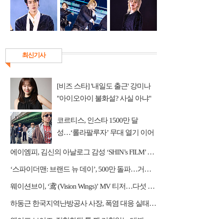
최신기사
[비즈 스타] '내일도 출근' 강미나
"아이오아이 불화설? 사실 아냐"
(인터뷰)
코르티스, 인스타 1500만 달
성…‘롤라팔루자’ 무대 열기 이어
간다
에이엠피, 김신의 아날로그 감성 ‘SHIN’s FILM’ 공개
‘스파이더맨: 브랜드 뉴 데이’, 500만 돌파…거침없는 흥행 질주
웨이션브이, ‘鸢 (Vision Wings)’ MV 티저…다섯 전사들의 강렬한 비상
하동근 한국지역난방공사 사장, 폭염 대응 실태 점검 "안전관리에 최선을 다할 것"