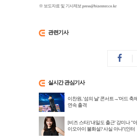
※ 보도자료 및 기사제보
press@bizenter.co.kr
관련기사
실시간 관심기사
이찬원, '섬의 날' 콘서트→'머드 축제
연속 출격
[비즈 스타] '내일도 출근' 강미나 "
이오아이 불화설? 사실 아냐"(인터
뷰)