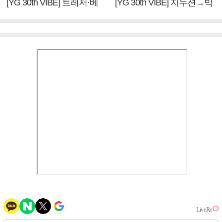
[YG 30th VIBE] 트레저·베
[YG 30th VIBE] 지누션→빅
이비몬스터, YG DNA 계승
뱅·투애니원·블랙핑크, YG
③
만의 문법②