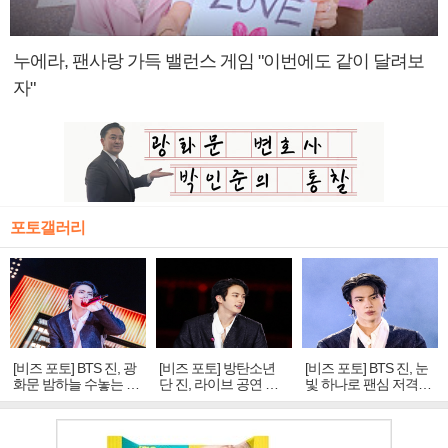
누에라, 팬사랑 가득 밸런스 게임 "이번에도 같이 달려보
자"
포토갤러리
[비즈 포토] BTS 진, 광
[비즈 포토] 방탄소년
[비즈 포토] BTS 진, 눈
화문 밤하늘 수놓는 '비
단 진, 라이브 공연 중
빛 하나로 팬심 저격…
주얼 킹'의 열창
빛나는 독보적 아우라
독보적 카리스마