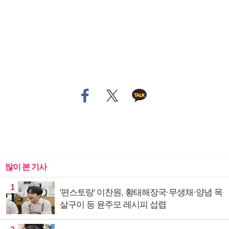
많이 본 기사
1
'편스토랑' 이찬원, 황태해장국·무생채·양념 목
살구이 등 윤주모 레시피 섭렵