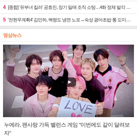
4
[종합] '유부녀 킬러' 공효진, 장기 밀매 조직 소탕…4화 정체 발각 위기 예고
5
'전현무계획4' 김민하, 백령도 냉면 노포→숙성 광어초밥·통 도미찜 맛집 탐방
영상뉴스
누에라, 팬사랑 가득 밸런스 게임 "이번에도 같이 달려보
자"