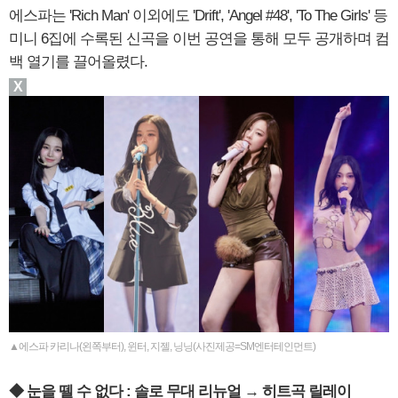
에스파는 'Rich Man' 이외에도 'Drift', 'Angel #48', 'To The Girls' 등
미니 6집에 수록된 신곡을 이번 공연을 통해 모두 공개하며 컴
백 열기를 끌어올렸다.
X
▲에스파 카리나(왼쪽부터), 윈터, 지젤, 닝닝(사진제공=SM엔터테인먼트)
◆ 눈을 뗄 수 없다 : 솔로 무대 리뉴얼 → 히트곡 릴레이