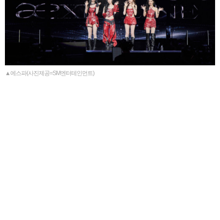
▲에스파(사진제공=SM엔터테인먼트)