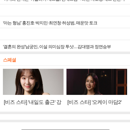
‘아는 형님’ 홍진호·박지민·최연청·허성범, 매운맛 토크
‘결혼의 완성’남궁민, 이설 의미심장 투샷…김대명과 정면승부
스페셜
[비즈 스타] '내일도 출근' 강
[비즈 스타] '오케이 마담2'
미나 "아이오아이 불화설?
엄정화 "6년 만의 속편 제
사실 아냐"(인터뷰)
작, 하늘의 뜻"(인터뷰)