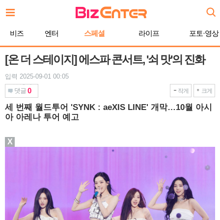
본
문
바
비즈
엔터
스페셜
라이프
포토·영상
로
가
기
[온 더 스테이지] 에스파 콘서트, '쇠 맛'의 진화
입력 2025-09-01 00:05
0
댓글
작게
크게
세 번째 월드투어 'SYNK : aeXIS LINE' 개막…10월 아시
아 아레나 투어 예고
X