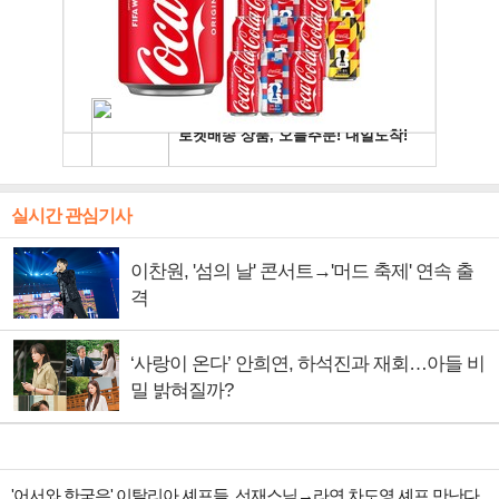
실시간 관심기사
이찬원, '섬의 날' 콘서트→'머드 축제' 연속 출
격
‘사랑이 온다’ 안희연, 하석진과 재회…아들 비
밀 밝혀질까?
'어서와 한국은' 이탈리아 셰프들, 선재스님→라연 차도영 셰프 만난다