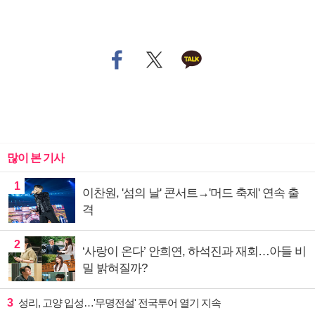
많이 본 기사
1
이찬원, '섬의 날' 콘서트→'머드 축제' 연속 출
격
2
‘사랑이 온다’ 안희연, 하석진과 재회…아들 비
밀 밝혀질까?
3
성리, 고양 입성…'무명전설' 전국투어 열기 지속