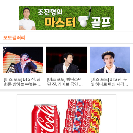
포토갤러리
[비즈 포토] BTS 진, 광
[비즈 포토] 방탄소년
[비즈 포토] BTS 진, 눈
화문 밤하늘 수놓는 '비
단 진, 라이브 공연 중
빛 하나로 팬심 저격…
주얼 킹'의 열창
빛나는 독보적 아우라
독보적 카리스마