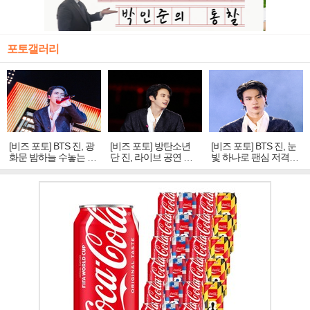
포토갤러리
[비즈 포토] BTS 진, 광
[비즈 포토] 방탄소년
[비즈 포토] BTS 진, 눈
화문 밤하늘 수놓는 '비
단 진, 라이브 공연 중
빛 하나로 팬심 저격…
주얼 킹'의 열창
빛나는 독보적 아우라
독보적 카리스마