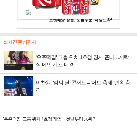
실시간 관심기사
'우주떡집' 고흥 위치 1호점 장사 준비…지락
실 메인 셰프 대결
이찬원, '섬의 날' 콘서트→'머드 축제' 연속 출
격
'우주떡집' 고흥 위치 1호점 개업→첫날부터 大위기