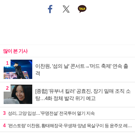
많이 본 기사
1
이찬원, '섬의 날' 콘서트→'머드 축제' 연속 출
격
2
[종합] '유부녀 킬러' 공효진, 장기 밀매 조직 소
탕…4화 정체 발각 위기 예고
3
성리, 고양 입성…'무명전설' 전국투어 열기 지속
4
'편스토랑' 이찬원, 황태해장국·무생채·양념 목살구이 등 윤주모 레시피 섭렵