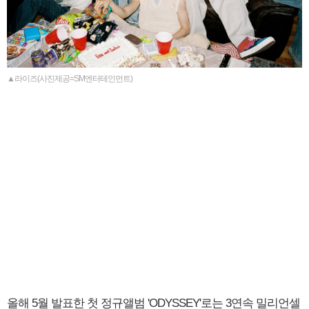
▲라이즈(사진제공=SM엔터테인먼트)
올해 5월 발표한 첫 정규앨범 'ODYSSEY'로는 3연속 밀리언셀