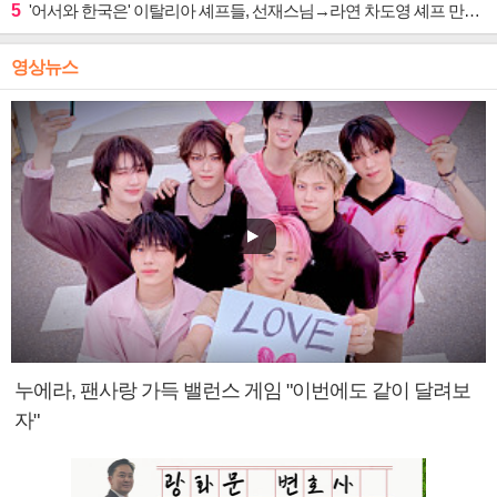
5
'어서와 한국은' 이탈리아 셰프들, 선재스님→라연 차도영 셰프 만난다
영상뉴스
누에라, 팬사랑 가득 밸런스 게임 "이번에도 같이 달려보
자"