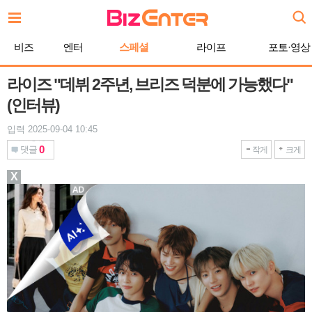
본
문
바
비즈
엔터
스페셜
라이프
포토·영상
로
가
기
라이즈 "데뷔 2주년, 브리즈 덕분에 가능했다"
(인터뷰)
입력 2025-09-04 10:45
0
댓글
작게
크게
X