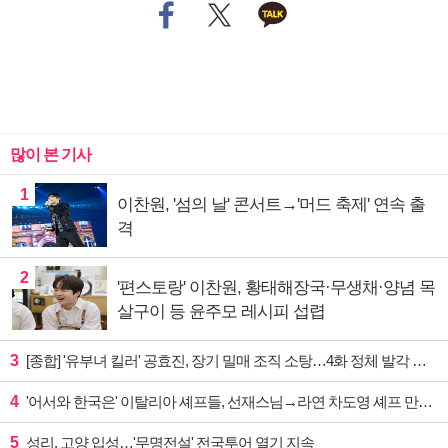
많이 본 기사
1
이찬원, '섬의 날' 콘서트→'머드 축제' 연속 출
격
2
'편스토랑' 이찬원, 황태해장국·무생채·양념 목
살구이 등 윤주모 레시피 섭렵
3
[종합] '유부녀 킬러' 공효진, 장기 밀매 조직 소탕…4화 정체 발각 위기 예고
4
'어서와 한국은' 이탈리아 셰프들, 선재스님→라연 차도영 셰프 만난다
5
성리, 고양 입성…'무명전설' 전국투어 열기 지속