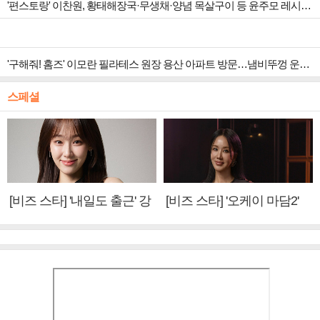
'편스토랑' 이찬원, 황태해장국·무생채·양념 목살구이 등 윤주모 레시피 섭렵
'구해줘! 홈즈' 이모란 필라테스 원장 용산 아파트 방문…냄비뚜껑 운동법 소개
스페셜
[비즈 스타] '내일도 출근' 강
[비즈 스타] '오케이 마담2'
미나 "아이오아이 불화설?
엄정화 "6년 만의 속편 제
사실 아냐"(인터뷰)
작, 하늘의 뜻"(인터뷰)