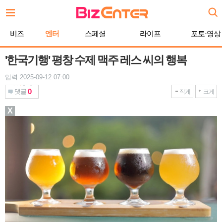
본
문
바
비즈
엔터
스페셜
라이프
포토·영상
로
가
기
'한국기행' 평창 수제 맥주 레스 씨의 행복
입력 2025-09-12 07:00
0
댓글
작게
크게
X