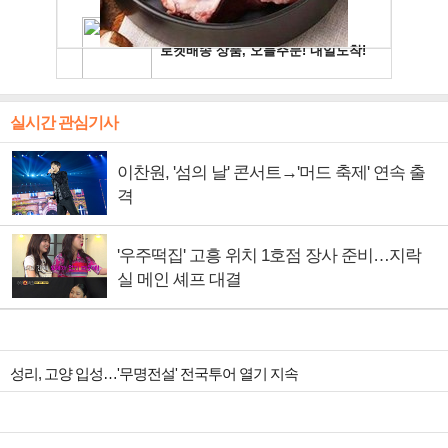
실시간 관심기사
이찬원, '섬의 날' 콘서트→'머드 축제' 연속 출
격
'우주떡집' 고흥 위치 1호점 장사 준비…지락
실 메인 셰프 대결
성리, 고양 입성…'무명전설' 전국투어 열기 지속