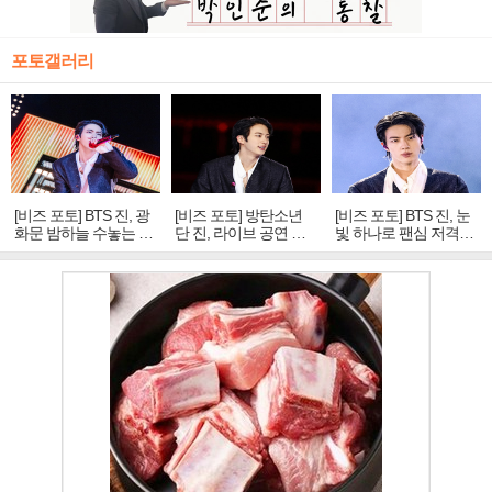
포토갤러리
[비즈 포토] BTS 진, 광
[비즈 포토] 방탄소년
[비즈 포토] BTS 진, 눈
화문 밤하늘 수놓는 '비
단 진, 라이브 공연 중
빛 하나로 팬심 저격…
주얼 킹'의 열창
빛나는 독보적 아우라
독보적 카리스마