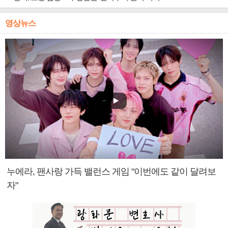
영상뉴스
누에라, 팬사랑 가득 밸런스 게임 "이번에도 같이 달려보
자"