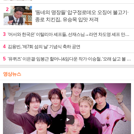
2
'동네의 명장들' 압구정로데오 오징어 불고기·
종로 치킨집, 유승목 입맛 저격
3
'어서와 한국은' 이탈리아 셰프들, 선재스님→라연 차도영 셰프 만난다
4
김용빈, '제7회 섬의 날' 기념식 축하 공연
5
'유퀴즈' 이은결·임봉근 할머니&임다운 작가·이승철, '오래 살고 볼 일' 특집 출격
영상뉴스