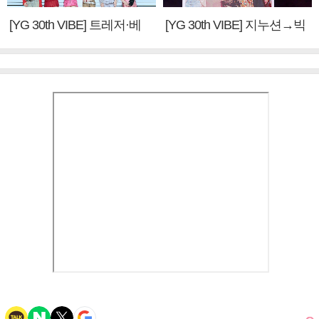
[YG 30th VIBE] 트레저·베
[YG 30th VIBE] 지누션→빅
이비몬스터, YG DNA 계승
뱅·투애니원·블랙핑크, YG
③
만의 문법②