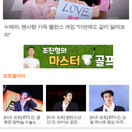
누에라, 팬사랑 가득 밸런스 게임 "이번에도 같이 달려보
자"
포토갤러리
[비즈 포토] BTS 진, 광
[비즈 포토] 방탄소년
[비즈 포토] BTS 진, 눈
화문 밤하늘 수놓는 '비
단 진, 라이브 공연 중
빛 하나로 팬심 저격…
주얼 킹'의 열창
빛나는 독보적 아우라
독보적 카리스마