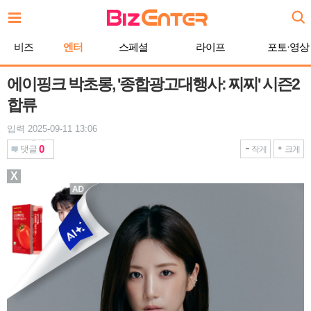
본
문
바
비즈
엔터
스페셜
라이프
포토·영상
로
가
기
에이핑크 박초롱, '종합광고대행사: 찌찌' 시즌2
합류
입력 2025-09-11 13:06
0
댓글
작게
크게
X