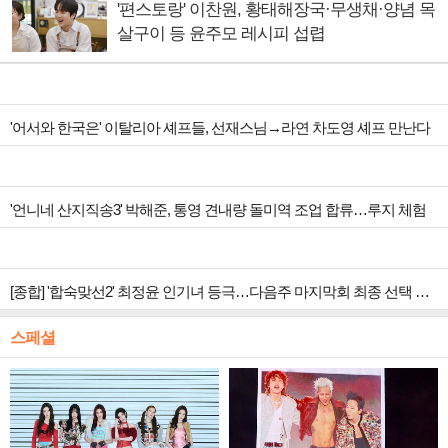
'편스토랑' 이찬원, 황태해장국·무생채·양념 목
살구이 등 윤주모 레시피 섭렵
'어서와 한국은' 이탈리아 셰프들, 선재스님→라연 차도영 셰프 만난다
'언니네 산지직송3' 박해준, 통영 견내량 돌미역 조업 합류…루지 체험
[종합] '합숙맞선2' 최정윤 인기녀 등극…다음주 마지막회 최종 선택 예고
스페셜