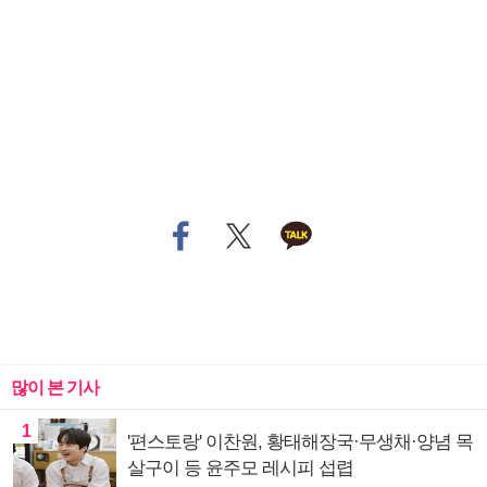
많이 본 기사
1
'편스토랑' 이찬원, 황태해장국·무생채·양념 목
살구이 등 윤주모 레시피 섭렵