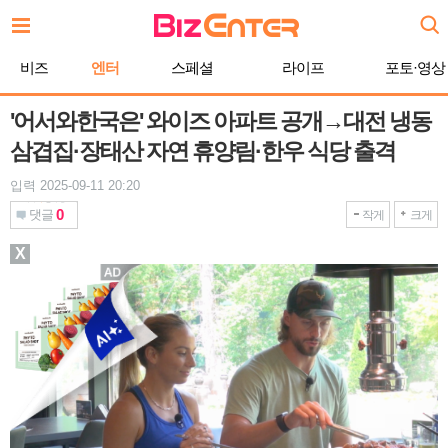
본
문
바
비즈
엔터
스페셜
라이프
포토·영상
로
가
기
'어서와한국은' 와이즈 아파트 공개→대전 냉동
삼겹집·장태산 자연 휴양림·한우 식당 출격
입력 2025-09-11 20:20
0
댓글
작게
크게
X