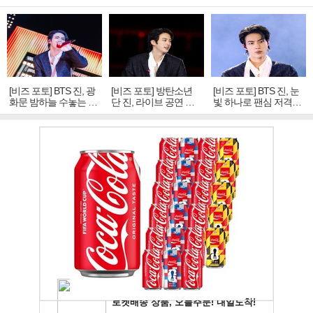
[비즈 포토] BTS 진, 광
[비즈 포토] 방탄소년
[비즈 포토] BTS 진, 눈
화문 밤하늘 수놓는 '비
단 진, 라이브 공연 중
빛 하나로 팬심 저격…
주얼 킹'의 열창
빛나는 독보적 아우라
독보적 카리스마