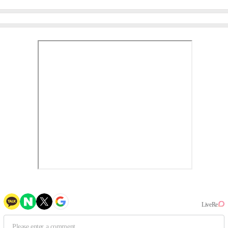
미나 "아이오아이 불화설?
엄정화 "6년 만의 속편 제
사실 아냐"(인터뷰)
작, 하늘의 뜻"(인터뷰)