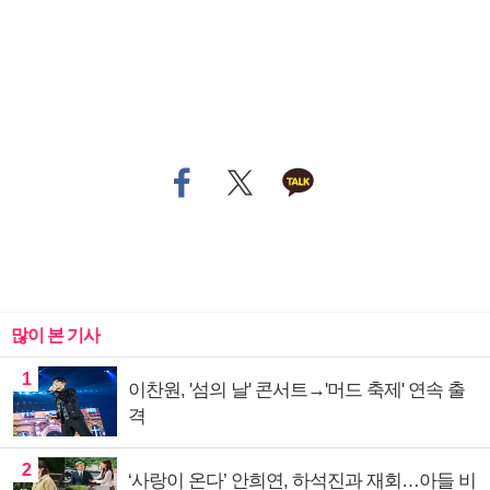
많이 본 기사
1
이찬원, '섬의 날' 콘서트→'머드 축제' 연속 출
격
2
‘사랑이 온다’ 안희연, 하석진과 재회…아들 비