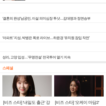
‘결혼의 완성’남궁민, 이설 의미심장 투샷…김대명과 정면승부
‘아파트’ 지성, 박병은 폭로 라이브…하윤경 ‘유치원 잠입 작전’
성리, 고양 입성…'무명전설' 전국투어 열기 지속
스페셜
[비즈 스타] '내일도 출근' 강
[비즈 스타] '오케이 마담2'