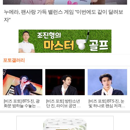
누에라, 팬사랑 가득 밸런스 게임 "이번에도 같이 달려보
자"
포토갤러리
[비즈 포토] BTS 진, 광
[비즈 포토] 방탄소년
[비즈 포토] BTS 진, 눈
화문 밤하늘 수놓는 '비
단 진, 라이브 공연 중
빛 하나로 팬심 저격…
주얼 킹'의 열창
빛나는 독보적 아우라
독보적 카리스마