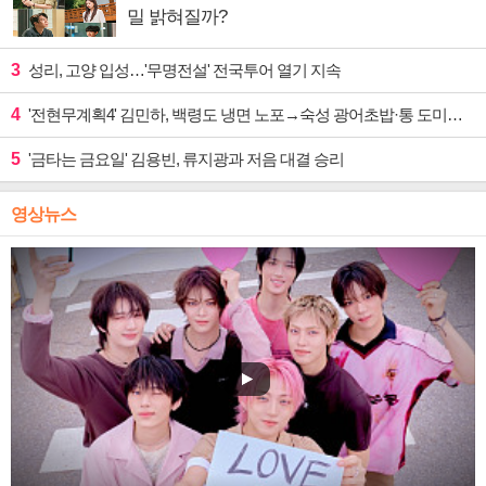
밀 밝혀질까?
3
성리, 고양 입성…'무명전설' 전국투어 열기 지속
4
'전현무계획4' 김민하, 백령도 냉면 노포→숙성 광어초밥·통 도미찜 맛집 탐방
5
'금타는 금요일' 김용빈, 류지광과 저음 대결 승리
영상뉴스