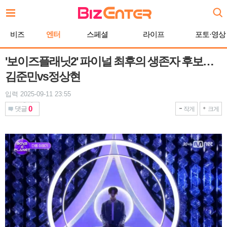
본
문
바
비즈
엔터
스페셜
라이프
포토·영상
로
가
기
'보이즈플래닛2' 파이널 최후의 생존자 후보…
김준민vs정상현
입력 2025-09-11 23:55
0
댓글
작게
크게