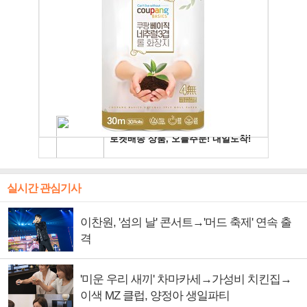
실시간 관심기사
이찬원, '섬의 날' 콘서트→'머드 축제' 연속 출
격
'미운 우리 새끼' 차마카세→가성비 치킨집→
이색 MZ 클럽, 양정아 생일파티