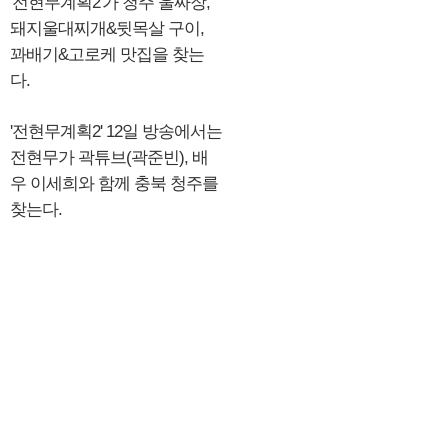
'전현무계획2'가 청주 울짜장,
돼지울대찌개&뒷목살 구이,
꽈배기&고로케 맛집을 찾는
다.
'전현무계획2' 12일 방송에서는
전현무가 곽튜브(곽준빈), 배
우 이세희와 함께 충북 청주를
찾는다.