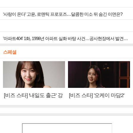
‘사랑이 온다’ 고윤, 로맨틱 프로포즈…달콤한 미소 뒤 숨긴 이면은?
'아파트404' 1화, 1998년 아파트 실화 바탕 사건…공사현장에서 발견된 것 추리 시작
스페셜
[비즈 스타] '내일도 출근' 강
[비즈 스타] '오케이 마담2'
미나 "아이오아이 불화설?
엄정화 "6년 만의 속편 제
사실 아냐"(인터뷰)
작, 하늘의 뜻"(인터뷰)