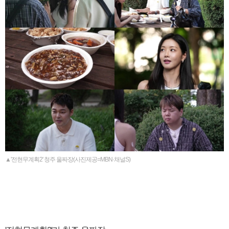
▲'전현무계획2' 청주 울짜장(사진제공=MBN·채널S)