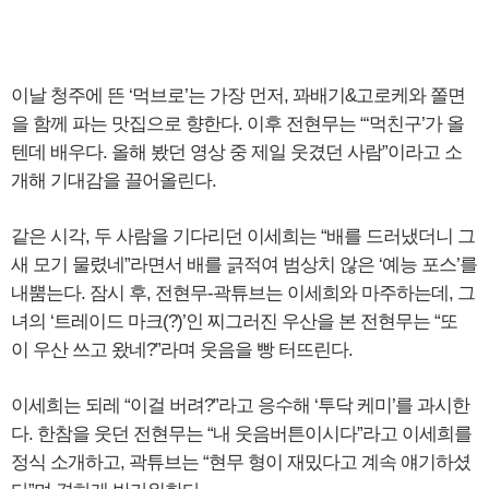
이날 청주에 뜬 ‘먹브로’는 가장 먼저, 꽈배기&고로케와 쫄면
을 함께 파는 맛집으로 향한다. 이후 전현무는 “‘먹친구’가 올
텐데 배우다. 올해 봤던 영상 중 제일 웃겼던 사람”이라고 소
개해 기대감을 끌어올린다.
같은 시각, 두 사람을 기다리던 이세희는 “배를 드러냈더니 그
새 모기 물렸네”라면서 배를 긁적여 범상치 않은 ‘예능 포스’를
내뿜는다. 잠시 후, 전현무-곽튜브는 이세희와 마주하는데, 그
녀의 ‘트레이드 마크(?)’인 찌그러진 우산을 본 전현무는 “또
이 우산 쓰고 왔네?”라며 웃음을 빵 터뜨린다.
이세희는 되레 “이걸 버려?”라고 응수해 ‘투닥 케미’를 과시한
다. 한참을 웃던 전현무는 “내 웃음버튼이시다”라고 이세희를
정식 소개하고, 곽튜브는 “현무 형이 재밌다고 계속 얘기하셨