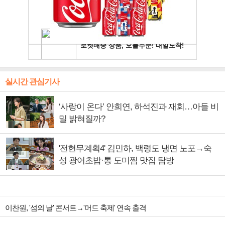
실시간 관심기사
‘사랑이 온다’ 안희연, 하석진과 재회…아들 비
밀 밝혀질까?
'전현무계획4' 김민하, 백령도 냉면 노포→숙
성 광어초밥·통 도미찜 맛집 탐방
이찬원, '섬의 날' 콘서트→'머드 축제' 연속 출격