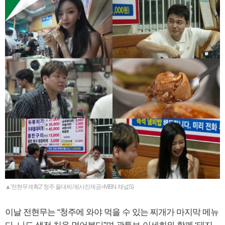
▲'전현무계획2' 청주 울대찌개(사진제공=MBN·채널S)
이날 전현무는 “청주에 와야 먹을 수 있는 찌개가 마지막 메뉴