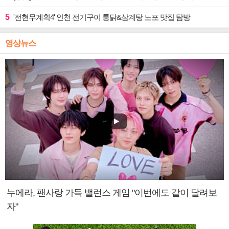
5
'전현무계획4' 인천 전기구이 통닭&삼계탕 노포 맛집 탐방
영상뉴스
누에라, 팬사랑 가득 밸런스 게임 "이번에도 같이 달려보
자"