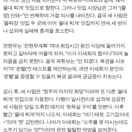
다. 나도 생전 처음 먹어본다”며 곽튜브-이세희와 함께 ‘돼지
울대 찌개’ 맛집으로 향한다. 그러나 맛집 사장님은 그저 “(촬
영) 안돼~”만 반복하며 거절 의사를 내비친다. 결국 세 사람은
‘울짜장’ 맛집 두 곳에 이어 ‘울대 찌개’ 맛집까지 연속 세 번이
나 섭외에 실패해 충격을 호소한다.
전현무는 ‘전현무계획’ 역대 최장시간 동안 식당에 들어가지
못하고 길바닥에 머물게 되자, “이거 이세희의 힘이다”라며 놀
라움을 금치 못한다. 결국 곽튜브는 “안 되겠다. 복권을 사보
자”며 ‘운빨(?)’ 테스트를 제안하는데, 과연 이세희가 본인의
‘운빨’을 증명할 수 있을지 복권 결과에 궁금증이 치솟는다.
잠시 후, 세 사람은 “청주의 마지막 희망”이라며 또 다른 ‘울대
찌개’ 맛집으로 이동한다. 다행이 일사천리로 섭외에 성공한
세 사람은 당일 도축한 돼지의 ‘뒷목살 구이’를 맛본다. 이후
빨간 ‘울대 찌개’까지 나오자, 이세희는 “여기 테토 고기집이네
~”라며 ‘찐’ 감탄한다. 나아가 이세희는 “소주를 못 마시는데도
소주가 당기는 맛!”이라며 완전 털털한 먹방을 보여준다.