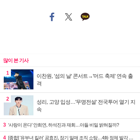
많이 본 기사
1
이찬원, '섬의 날' 콘서트→'머드 축제' 연속 출
격
2
성리, 고양 입성…'무명전설' 전국투어 열기 지
속
3
‘사랑이 온다’ 안희연, 하석진과 재회…아들 비밀 밝혀질까?
4
[종합] '유부녀 킬러' 공효진, 장기 밀매 조직 소탕…4화 정체 발각 위기 예고