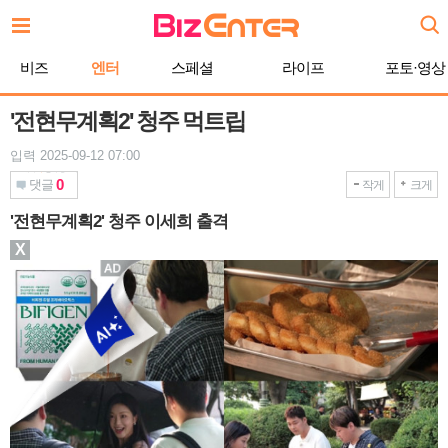
본
문
바
비즈
엔터
스페셜
라이프
포토·영상
로
가
기
'전현무계획2' 청주 먹트립
입력 2025-09-12 07:00
0
댓글
작게
크게
'전현무계획2' 청주 이세희 출격
X