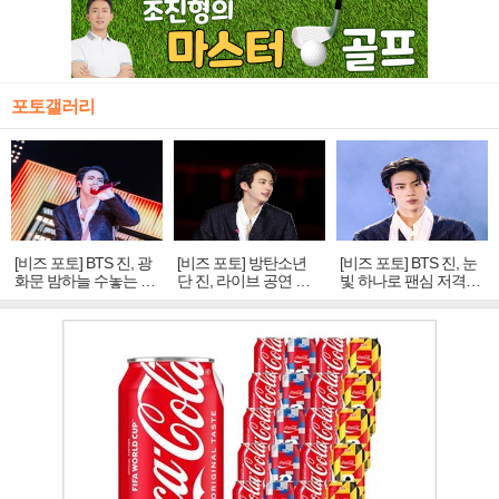
포토갤러리
[비즈 포토] BTS 진, 광
[비즈 포토] 방탄소년
[비즈 포토] BTS 진, 눈
화문 밤하늘 수놓는 '비
단 진, 라이브 공연 중
빛 하나로 팬심 저격…
주얼 킹'의 열창
빛나는 독보적 아우라
독보적 카리스마