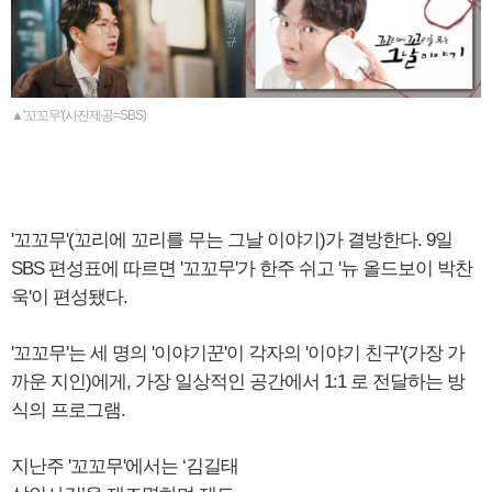
▲'꼬꼬무'(사진제공=SBS)
'꼬꼬무'(꼬리에 꼬리를 무는 그날 이야기)가 결방한다. 9일
SBS 편성표에 따르면 '꼬꼬무'가 한주 쉬고 '뉴 올드보이 박찬
욱'이 편성됐다.
'꼬꼬무'는 세 명의 '이야기꾼'이 각자의 '이야기 친구'(가장 가
까운 지인)에게, 가장 일상적인 공간에서 1:1 로 전달하는 방
식의 프로그램.
지난주 '꼬꼬무'에서는 ‘김길태