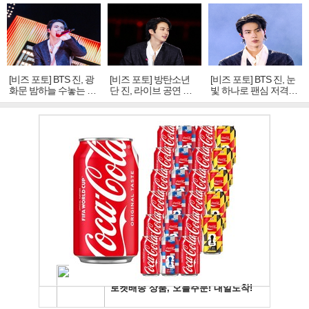
[비즈 포토] BTS 진, 광
[비즈 포토] 방탄소년
[비즈 포토] BTS 진, 눈
화문 밤하늘 수놓는 '비
단 진, 라이브 공연 중
빛 하나로 팬심 저격…
주얼 킹'의 열창
빛나는 독보적 아우라
독보적 카리스마