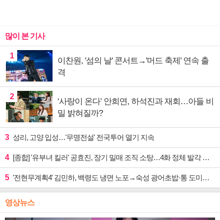
많이 본 기사
1
이찬원, '섬의 날' 콘서트→'머드 축제' 연속 출
격
2
‘사랑이 온다’ 안희연, 하석진과 재회…아들 비
밀 밝혀질까?
3
성리, 고양 입성…'무명전설' 전국투어 열기 지속
4
[종합] '유부녀 킬러' 공효진, 장기 밀매 조직 소탕…4화 정체 발각 위기 예고
5
'전현무계획4' 김민하, 백령도 냉면 노포→숙성 광어초밥·통 도미찜 맛집 탐방
영상뉴스