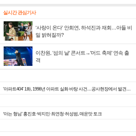
실시간 관심기사
‘사랑이 온다’ 안희연, 하석진과 재회…아들 비
밀 밝혀질까?
이찬원, '섬의 날' 콘서트→'머드 축제' 연속 출
격
'아파트404' 1화, 1998년 아파트 실화 바탕 사건…공사현장에서 발견된 것 추리 시작
‘아는 형님’ 홍진호·박지민·최연청·허성범, 매운맛 토크