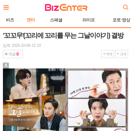
본
문
바
비즈
엔터
스페셜
라이프
포토·영상
로
가
기
'꼬꼬무'(꼬리에 꼬리를 무는 그날이야기) 결방
입력 2025-10-09 22:10
0
댓글
작게
크게
X