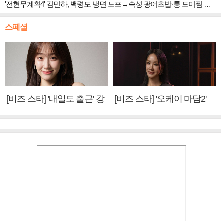
'전현무계획4' 김민하, 백령도 냉면 노포→숙성 광어초밥·통 도미찜 맛집 탐방
스페셜
[비즈 스타] '내일도 출근' 강
[비즈 스타] '오케이 마담2'
미나 "아이오아이 불화설?
엄정화 "6년 만의 속편 제
사실 아냐"(인터뷰)
작, 하늘의 뜻"(인터뷰)