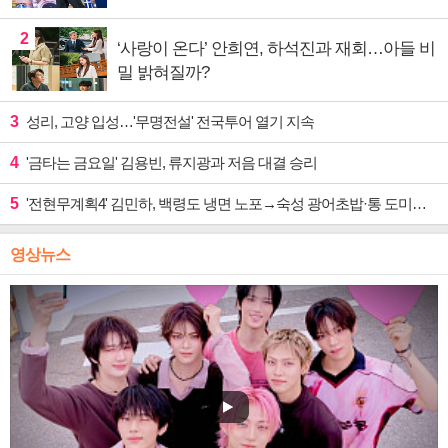
2
‘사랑이 온다’ 안희연, 하석진과 재회…아들 비
밀 밝혀질까?
3
성리, 고양 입성…'무명전설' 전국투어 열기 지속
4
'금타는 금요일' 김용빈, 류지광과 저음 대결 승리
5
'전현무계획4' 김민하, 백령도 냉면 노포→숙성 광어초밥·통 도미찜 맛집 탐방
영상뉴스