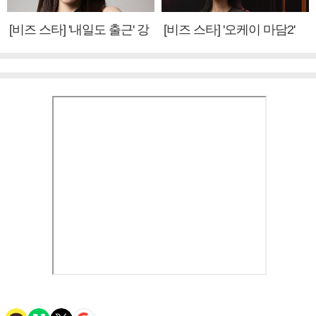
[비즈 스타] '내일도 출근' 강
[비즈 스타] '오케이 마담2'
미나 "아이오아이 불화설?
엄정화 "6년 만의 속편 제
사실 아냐"(인터뷰)
작, 하늘의 뜻"(인터뷰)