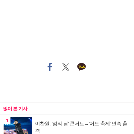
많이 본 기사
1
이찬원, '섬의 날' 콘서트→'머드 축제' 연속 출
격