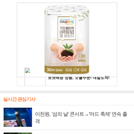
실시간 관심기사
이찬원, '섬의 날' 콘서트→'머드 축제' 연속 출
격