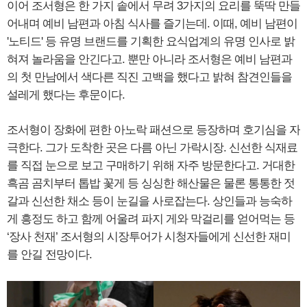
이어 조서형은 한 가지 솥에서 무려 3가지의 요리를 뚝딱 만들
어내며 예비 남편과 아침 식사를 즐기는데. 이때, 예비 남편이
'노티드' 등 유명 브랜드를 기획한 요식업계의 유명 인사로 밝
혀져 놀라움을 안긴다고. 뿐만 아니라 조서형은 예비 남편과
의 첫 만남에서 색다른 직진 고백을 했다고 밝혀 참견인들을
설레게 했다는 후문이다.
조서형이 장화에 편한 아노락 패션으로 등장하며 호기심을 자
극한다. 그가 도착한 곳은 다름 아닌 가락시장. 신선한 식재료
를 직접 눈으로 보고 구매하기 위해 자주 방문한다고. 거대한
흑곰 곰치부터 톱밥 꽃게 등 싱싱한 해산물은 물론 통통한 젓
갈과 신선한 채소 등이 눈길을 사로잡는다. 상인들과 능숙하
게 흥정도 하고 함께 어울려 파지 게와 막걸리를 얻어먹는 등
‘장사 천재’ 조서형의 시장투어가 시청자들에게 신선한 재미
를 안길 전망이다.