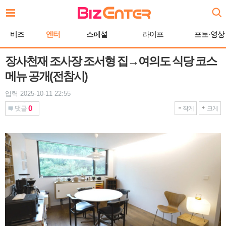
본
문
바
비즈
엔터
스페셜
라이프
포토·영상
로
가
기
장사천재 조사장 조서형 집→여의도 식당 코스
메뉴 공개(전참시)
입력 2025-10-11 22:55
0
댓글
작게
크게