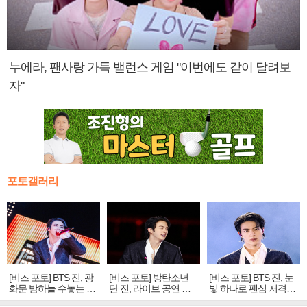
누에라, 팬사랑 가득 밸런스 게임 "이번에도 같이 달려보
자"
포토갤러리
[비즈 포토] BTS 진, 광
[비즈 포토] 방탄소년
[비즈 포토] BTS 진, 눈
화문 밤하늘 수놓는 '비
단 진, 라이브 공연 중
빛 하나로 팬심 저격…
주얼 킹'의 열창
빛나는 독보적 아우라
독보적 카리스마