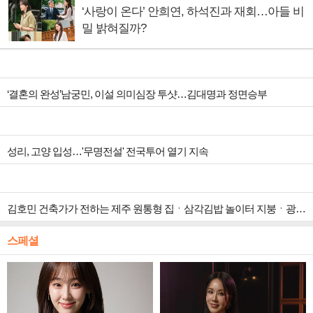
‘사랑이 온다’ 안희연, 하석진과 재회…아들 비
밀 밝혀질까?
‘결혼의 완성’남궁민, 이설 의미심장 투샷…김대명과 정면승부
성리, 고양 입성…'무명전설' 전국투어 열기 지속
김호민 건축가가 전하는 제주 원통형 집ㆍ삼각김밥 놀이터 지붕ㆍ광주 ‘백소헌’ 등 하나뿐인 지붕(건축탐구 집)
스페셜