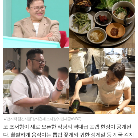
▲'전지적 참견시점' 장사천재 조사장(사진제공=MBC)
또 조서형이 새로 오픈한 식당의 역대급 프렙 현장이 공개된
다. 활발하게 움직이는 톱밥 꽃게와 귀한 성게알 등 전국 각지