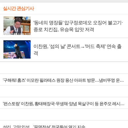
실시간 관심기사
'동네의 명장들' 압구정로데오 오징어 불고기·
종로 치킨집, 유승목 입맛 저격
이찬원, '섬의 날' 콘서트→'머드 축제' 연속 출
격
'구해줘! 홈즈' 이모란 필라테스 원장 용산 아파트 방문…냄비뚜껑 운동법 소개
'편스토랑' 이찬원, 황태해장국·무생채·양념 목살구이 등 윤주모 레시피 섭렵
성리, 고양 입성…'무명전설' 전국투어 열기 지속