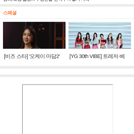
스페셜
[비즈 스타] '오케이 마담2'
[YG 30th VIBE] 트레저·베
엄정화 "6년 만의 속편 제
이비몬스터, YG DNA 계승
작, 하늘의 뜻"(인터뷰)
③