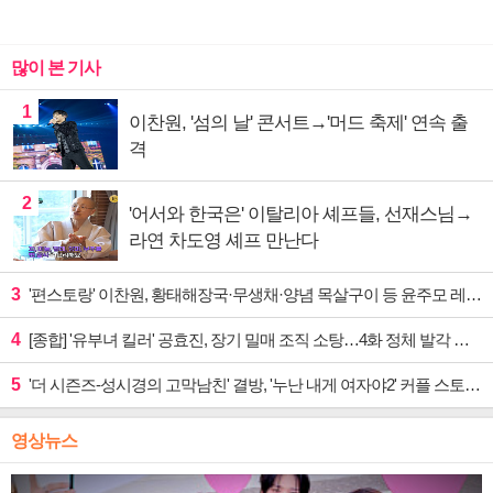
많이 본 기사
1
이찬원, '섬의 날' 콘서트→'머드 축제' 연속 출
격
2
'어서와 한국은' 이탈리아 셰프들, 선재스님→
라연 차도영 셰프 만난다
3
'편스토랑' 이찬원, 황태해장국·무생채·양념 목살구이 등 윤주모 레시피 섭렵
4
[종합] '유부녀 킬러' 공효진, 장기 밀매 조직 소탕…4화 정체 발각 위기 예고
5
'더 시즌즈-성시경의 고막남친' 결방, '누난 내게 여자야2' 커플 스토리 편성
영상뉴스