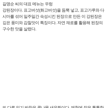
길명순 씨의 대표 메뉴는 우렁
강된장이다. 표고버섯(화고버섯)을 듬뿍 넣고, 표고가루와 다
시마를 섞어 일주일간 숙성시킨 된장으로 만든 이 강된장은
깊은 풍미와 감칠맛이 특징이다. 자연 재료를 활용해 된장의
구수한 맛을 살렸다.
또 다른 인기 반찬은 콩나물 새우찜이다. 제철에 잡은 통통한