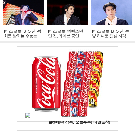
[비즈 포토] BTS 진, 광
[비즈 포토] 방탄소년
[비즈 포토] BTS 진, 눈
화문 밤하늘 수놓는 '비
단 진, 라이브 공연 중
빛 하나로 팬심 저격…
주얼 킹'의 열창
빛나는 독보적 아우라
독보적 카리스마