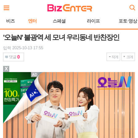
본
문
바
비즈
엔터
스페셜
라이프
포토·영상
로
가
기
'오늘N' 불광역 세 모녀 우리동네 반찬장인
입력 2025-10-13 17:55
0
댓글
작게
크게
X