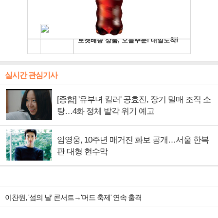
실시간 관심기사
[종합] '유부녀 킬러' 공효진, 장기 밀매 조직 소
탕…4화 정체 발각 위기 예고
임영웅, 10주년 매거진 화보 공개…서울 한복
판 대형 현수막
이찬원, '섬의 날' 콘서트→'머드 축제' 연속 출격