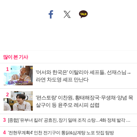
많이 본 기사
1
'어서와 한국은' 이탈리아 셰프들, 선재스님→
라연 차도영 셰프 만난다
2
'편스토랑' 이찬원, 황태해장국·무생채·양념 목
살구이 등 윤주모 레시피 섭렵
3
[종합] '유부녀 킬러' 공효진, 장기 밀매 조직 소탕…4화 정체 발각 위기 예고
4
'전현무계획4' 인천 전기구이 통닭&삼계탕 노포 맛집 탐방