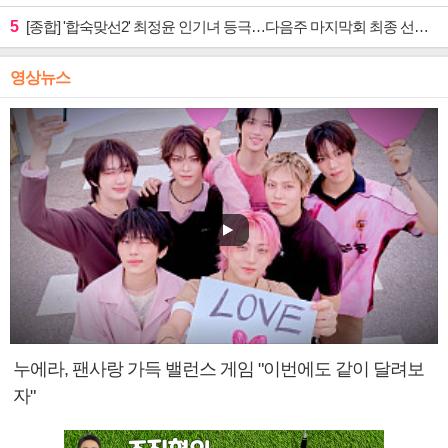
5
[종합] '합숙맞선2' 최정윤 인기녀 등극…다음주 마지막회 최종 선택 예고
영상뉴스
누에라, 팬사랑 가득 밸런스 게임 "이번에도 같이 달려보
자"