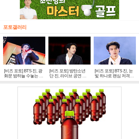
포토갤러리
[비즈 포토] BTS 진, 광
[비즈 포토] 방탄소년
[비즈 포토] BTS 진, 눈
화문 밤하늘 수놓는 '비
단 진, 라이브 공연 중
빛 하나로 팬심 저격…
주얼 킹'의 열창
빛나는 독보적 아우라
독보적 카리스마