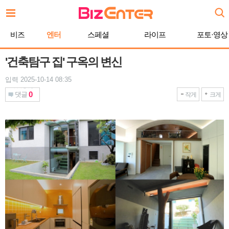
본
문
바
비즈
엔터
스페셜
라이프
포토·영상
로
가
기
'건축탐구 집' 구옥의 변신
입력 2025-10-14 08:35
0
댓글
작게
크게