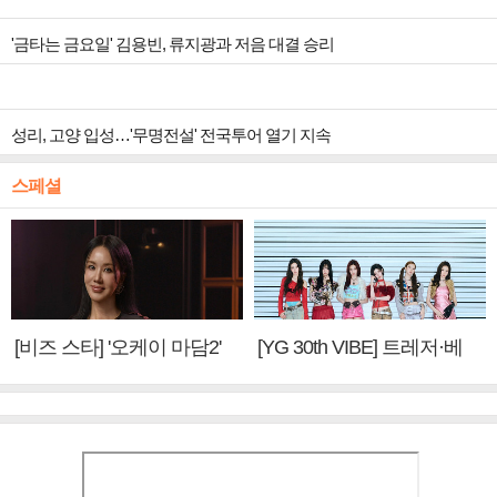
'금타는 금요일' 김용빈, 류지광과 저음 대결 승리
성리, 고양 입성…'무명전설' 전국투어 열기 지속
스페셜
[비즈 스타] '오케이 마담2'
[YG 30th VIBE] 트레저·베
엄정화 "6년 만의 속편 제
이비몬스터, YG DNA 계승
작, 하늘의 뜻"(인터뷰)
③