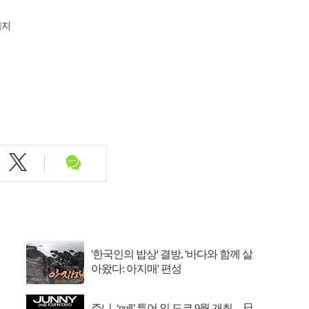
금지
'한국인의 밥상' 결방, '바다와 함께 살
아왔다: 아지매' 편성
주니, ‘null’ 투어 인 도쿄 9월 개최…日