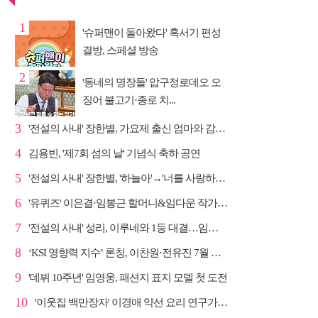
1
'슈퍼맨이 돌아왔다' 혹서기 편성
결방, 스페셜 방송
2
'동네의 명장들' 압구정로데오 오
징어 불고기·종로 치...
3
'전설의 사내' 장한별, 가요제 출신 엄마와 감동 듀엣
4
김용빈, '제7회 섬의 날' 기념식 축하 공연
5
'전설의 사내' 장한별, '하늘아'→'너를 사랑하고도' 명...
6
'유퀴즈' 이은결·임봉근 할머니&임다운 작가·이승철, '...
7
'전설의 사내' 성리, 이루네와 1등 대결…임영웅 '보금...
8
‘KSI 영향력 지수’ 론칭, 이찬원·전유진 7월 차트 남녀...
9
'데뷔 10주년' 임영웅, 패션지 표지 모델 첫 도전
10
'이웃집 백만장자' 이경애 약선 요리 연구가의 요리 철학