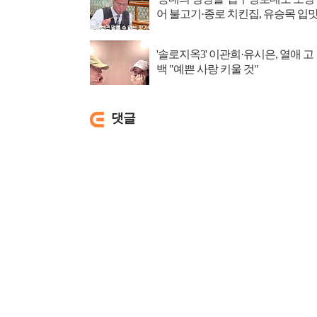
어 불고기·종로 치킨집, 유승목 입
저격
'솔로지옥3' 이관희·유시은, 열애 고
백 "예쁜 사랑 키울 것"
댓글