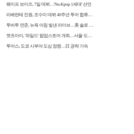
웨이프 보이즈, 7일 데뷔…'Nu-Kpop 1세대' 선언
리베란테 진원, 조수미 데뷔 40주년 투어 합류…듀엣·아리아 가창
투바투 연준, 뉴욕 아침 빛낸 라이브…美 솔로 활동 포문
캣츠아이, '와일드' 팝업스토어 개최…서울·도쿄서 팬 소통
투어스, 도쿄 시부야 도심 점령…日 공략 가속