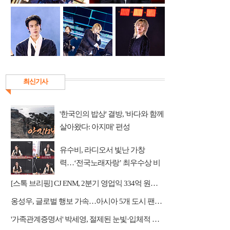
최신기사
'한국인의 밥상' 결방, '바다와 함께
살아왔다: 아지매' 편성
유수비, 라디오서 빛난 가창
력…‘전국노래자랑’ 최우수상 비
하인드 공개
[스톡 브리핑] CJ ENM, 2분기 영업익 334억 원…미디어플랫폼 흑자 전환
옹성우, 글로벌 행보 가속…아시아 5개 도시 팬미팅 개최
'가족관계증명서' 박세영, 절제된 눈빛·입체적 열연