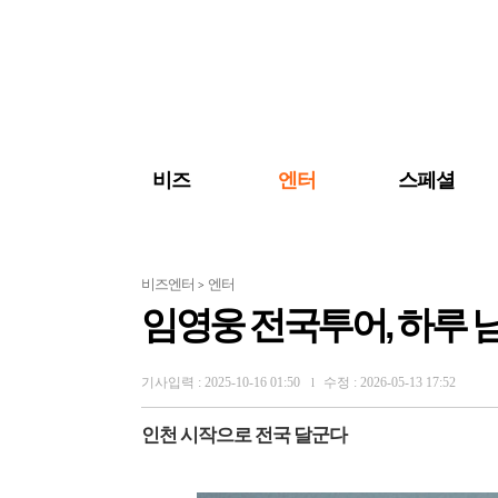
검색 바로가기
주메뉴 바로가기
주요 기사 바로가기
비즈
엔터
스페셜
비즈엔터
엔터
>
임영웅 전국투어, 하루 
기사입력 : 2025-10-16 01:50
수정 : 2026-05-13 17:52
l
인천 시작으로 전국 달군다