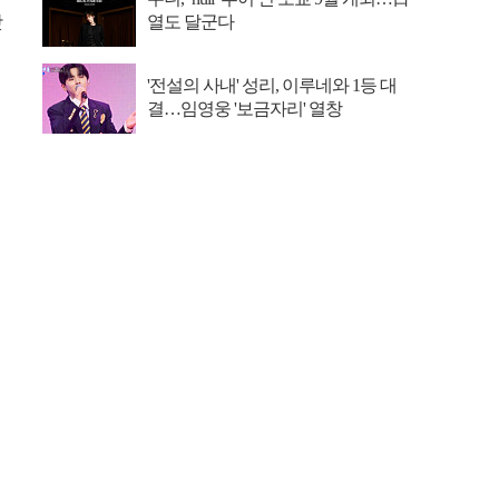
맛
열도 달군다
'전설의 사내' 성리, 이루네와 1등 대
결…임영웅 '보금자리' 열창