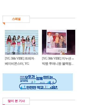
스페셜
[YG 30th VIBE] 트레저·
[YG 30th VIBE] 지누션→
베이비몬스터, YG
빅뱅·투애니원·블랙핑...
DNA...
많이 본 기사