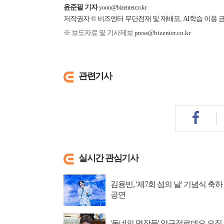
윤준필 기자
yoon@bizenter.co.kr
저작권자 © 비즈엔터 무단전재 및 재배포, AI학습 이용 
※ 보도자료 및 기사제보
press@bizenter.co.kr
관련기사
실시간 관심기사
김용빈, '제7회 섬의 날' 기념식 축하
공연
'동네의 명장들' 압구정로데오 오징