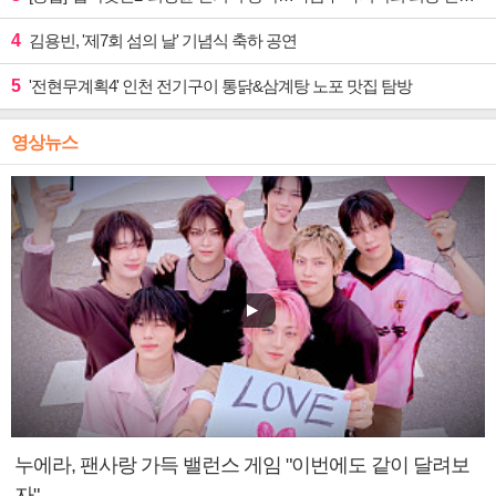
4
김용빈, '제7회 섬의 날' 기념식 축하 공연
5
'전현무계획4' 인천 전기구이 통닭&삼계탕 노포 맛집 탐방
영상뉴스
누에라, 팬사랑 가득 밸런스 게임 "이번에도 같이 달려보
자"