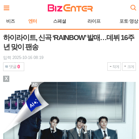
본
문
바
비즈
엔터
스페셜
라이프
포토·영상
로
가
기
하이라이트, 신곡 ‘RAINBOW’ 발매…데뷔 16주
년 맞이 팬송
입력 2025-10-16 08:19
0
댓글
작게
크게
X