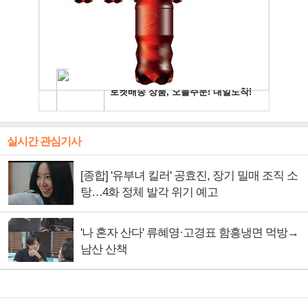
실시간 관심기사
[종합] '유부녀 킬러' 공효진, 장기 밀매 조직 소
탕…4화 정체 발각 위기 예고
'나 혼자 산다' 류혜영·고경표 함흥냉면 먹방→
남산 산책