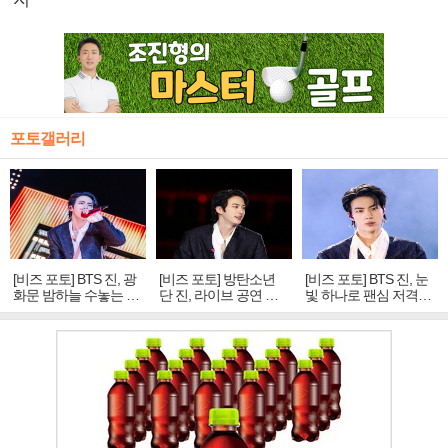
포토갤러리
[비즈 포토] BTS 진, 광
[비즈 포토] 방탄소년
[비즈 포토] BTS 진, 눈
화문 밤하늘 수놓는 '비
단 진, 라이브 공연 중
빛 하나로 팬심 저격…
주얼 킹'의 열창
빛나는 독보적 아우라
독보적 카리스마