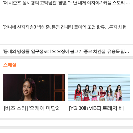
'더 시즌즈-성시경의 고막남친' 결방, '누난 내게 여자야2' 커플 스토리 편성
'언니네 산지직송3' 박해준, 통영 견내량 돌미역 조업 합류…루지 체험
'동네의 명장들' 압구정로데오 오징어 불고기·종로 치킨집, 유승목 입맛 저격
스페셜
[비즈 스타] '오케이 마담2'
[YG 30th VIBE] 트레저·베
엄정화 "6년 만의 속편 제
이비몬스터, YG DNA 계승
작, 하늘의 뜻"(인터뷰)
③