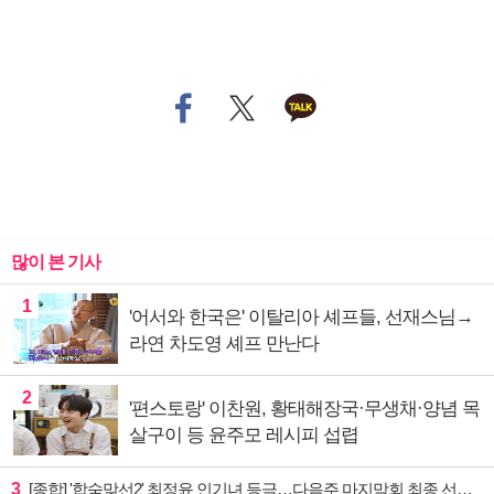
많이 본 기사
1
'어서와 한국은' 이탈리아 셰프들, 선재스님→
라연 차도영 셰프 만난다
2
'편스토랑' 이찬원, 황태해장국·무생채·양념 목
살구이 등 윤주모 레시피 섭렵
3
[종합] '합숙맞선2' 최정윤 인기녀 등극…다음주 마지막회 최종 선택 예고