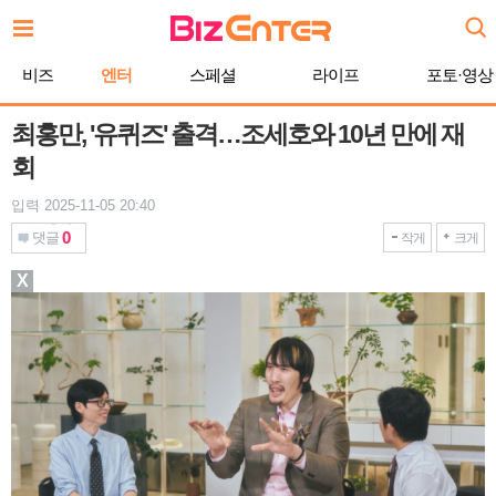
본
문
바
비즈
엔터
스페셜
라이프
포토·영상
로
가
기
최홍만, '유퀴즈' 출격…조세호와 10년 만에 재
회
입력 2025-11-05 20:40
0
댓글
작게
크게
X