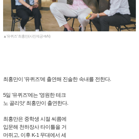
▲'유퀴즈' 최홍만(사진제공=tvN)
최홍만이 '유퀴즈'에 출연해 진솔한 속내를 전한다.
5일 '유퀴즈'에는 '영원한 테크
노 골리앗' 최홍만이 출연한다.
최홍만은 중학생 시절 씨름에
입문해 천하장사 타이틀을 거
머쥐고, 이후 K-1 무대에서 세