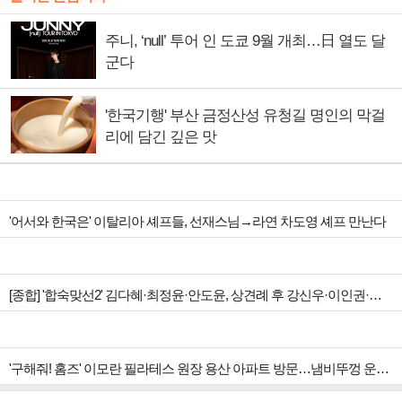
주니, ‘null’ 투어 인 도쿄 9월 개최…日 열도 달
군다
'한국기행' 부산 금정산성 유청길 명인의 막걸
리에 담긴 깊은 맛
'어서와 한국은' 이탈리아 셰프들, 선재스님→라연 차도영 셰프 만난다
[종합] '합숙맞선2' 김다혜·최정윤·안도윤, 상견례 후 강신우·이인권·권예찬 향한 마음 변화
'구해줘! 홈즈' 이모란 필라테스 원장 용산 아파트 방문…냄비뚜껑 운동법 소개