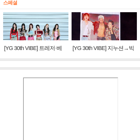
스페셜
[YG 30th VIBE] 트레저·베
[YG 30th VIBE] 지누션→빅
이비몬스터, YG DNA 계승
뱅·투애니원·블랙핑크, YG
③
만의 문법②