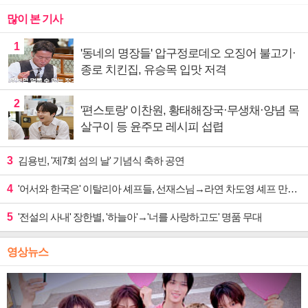
많이 본 기사
1
'동네의 명장들' 압구정로데오 오징어 불고기·
종로 치킨집, 유승목 입맛 저격
2
'편스토랑' 이찬원, 황태해장국·무생채·양념 목
살구이 등 윤주모 레시피 섭렵
3
김용빈, '제7회 섬의 날' 기념식 축하 공연
4
'어서와 한국은' 이탈리아 셰프들, 선재스님→라연 차도영 셰프 만난다
5
'전설의 사내' 장한별, '하늘아'→'너를 사랑하고도' 명품 무대
영상뉴스