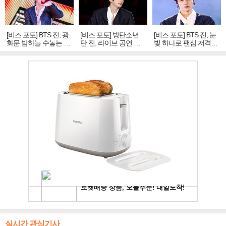
[비즈 포토] BTS 진, 광
[비즈 포토] 방탄소년
[비즈 포토] BTS 진, 눈
화문 밤하늘 수놓는 '비
단 진, 라이브 공연 중
빛 하나로 팬심 저격…
주얼 킹'의 열창
빛나는 독보적 아우라
독보적 카리스마
실시간 관심기사