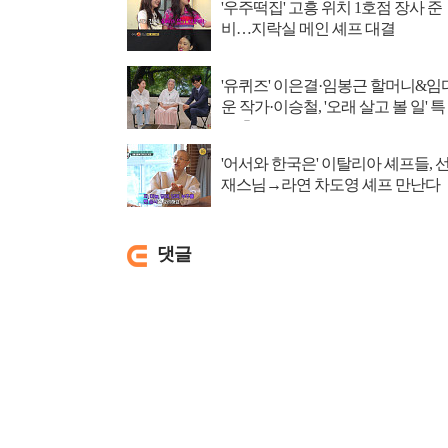
'우주떡집' 고흥 위치 1호점 장사 준
비…지락실 메인 셰프 대결
'유퀴즈' 이은결·임봉근 할머니&임
운 작가·이승철, '오래 살고 볼 일' 특
집 출격
'어서와 한국은' 이탈리아 셰프들, 
재스님→라연 차도영 셰프 만난다
댓글