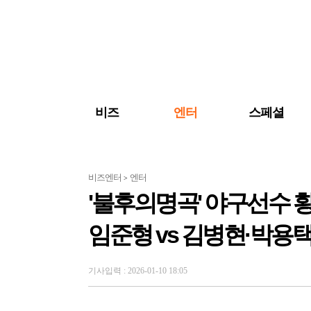
검색 바로가기
주메뉴 바로가기
주요 기사 바로가기
비즈
엔터
스페셜
비즈엔터
엔터
>
'불후의명곡' 야구선수 
임준형 vs 김병현·박용
기사입력 : 2026-01-10 18:05