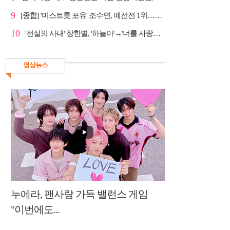
9
[종합] '미스트롯 포유' 조수연, 예선전 1위…신윤승 지...
10
'전설의 사내' 장한별, '하늘아'→'너를 사랑하고도' 명...
영상뉴스
누에라, 팬사랑 가득 밸런스 게임
"이번에도...