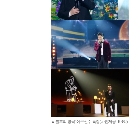
▲'불후의 명곡' 야구선수 특집(사진제공=KBS2)