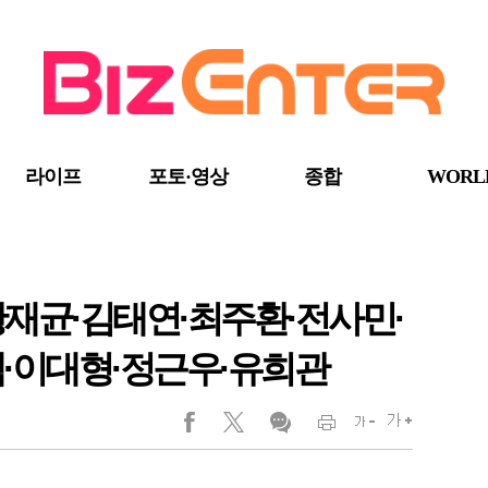
라이프
포토·영상
종합
WORL
황재균·김태연·최주환·전사민·
택·이대형·정근우·유희관