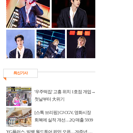
최신기사
'우주떡집' 고흥 위치 1호점 개업→
첫날부터 大위기
[스톡 브리핑] CJ CGV, 영화시장
회복에 실적 개선…2Q 매출 5939
억
YG플러스, 빅뱅 월드투어 팝업 오픈…20주년 응원봉 공개