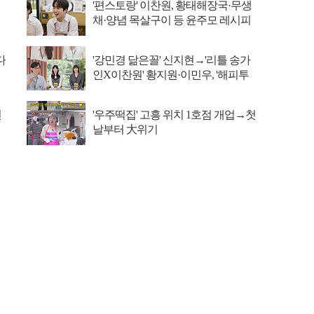
'편스토랑' 이찬원, 황태해장국·무생
채·양념 목살구이 등 윤주모 레시피
섭렵
다
'강민경 닮은꼴' 신지현→'리틀 송가
인X이찬원' 황지원·이민우, '해피투
게더' 경연
선
'우주떡집' 고흥 위치 1호점 개업→첫
날부터 大위기