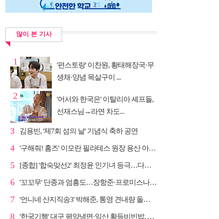
많이 본 기사
1
'편스토랑' 이찬원, 황태해장국·무
생채·양념 목살구이 ...
2
'어서와 한국은' 이탈리아 셰프들,
선재스님→라연 차도...
3
김용빈, '제7회 섬의 날' 기념식 축하 공연
4
'구해줘! 홈즈' 이모란 필라테스 원장 용산 아파트 방...
5
[종합] '합숙맞선2' 최정윤 인기녀 등극…다음주 마지막...
6
'꼬꼬무' 단종과 엄흥도…장항준·프로미스나인 이채영·...
7
'언니네 산지직송3' 박해준, 통영 견내량 돌미역 조업 ...
8
'한국기행' 대구 평양냉면·익산 황등비빈밥, 백년 식당...