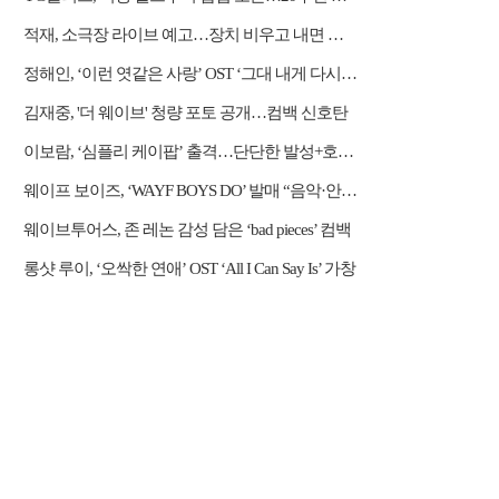
적재, 소극장 라이브 예고…장치 비우고 내면 채운다
정해인, ‘이런 엿같은 사랑’ OST ‘그대 내게 다시’ 리메이크 가창
김재중, '더 웨이브' 청량 포토 공개…컴백 신호탄
이보람, ‘심플리 케이팝’ 출격…단단한 발성+호소력 짙은 음색 무대 압도
웨이프 보이즈, ‘WAYF BOYS DO’ 발매 “음악·안무·비주얼 직접 참여”
웨이브투어스, 존 레논 감성 담은 ‘bad pieces’ 컴백
롱샷 루이, ‘오싹한 연애’ OST ‘All I Can Say Is’ 가창