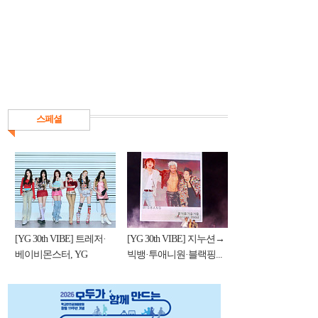
스페셜
[YG 30th VIBE] 트레저·
[YG 30th VIBE] 지누션→
베이비몬스터, YG
빅뱅·투애니원·블랙핑...
DNA...