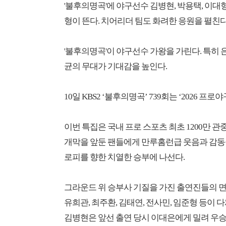
'불후의명곡'에 야구선수 김병현, 박용택, 이대형,
형이 뜬다. 치어리더 팀도 화려한 응원을 펼친다
'불후의명곡'이 야구선수 가왕을 가린다. 특히 
균의 무대가 기대감을 높인다.
10일 KBS2 ‘불후의명곡’ 739회는 ‘2026 프
이번 특집은 국내 프로 스포츠 최초 1200만 관
개막을 앞둔 팬들에게 만루홈런급 웃음과 감동을 
로피를 향한 치열한 승부에 나선다.
그라운드 위 승부사 기질을 가진 출연진들의 면면
유희관, 최주환, 김태연, 전사민, 임준형 등이 
김병현은 앞선 출연 당시 이대은에게 밀려 우