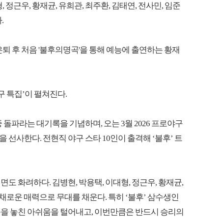
 정근우, 황재균, 유희관, 최주환, 김태연, 전사민, 임준
.
은퇴 후 처음 '불후의명곡'을 통해 예능에 출연하는 황재
로야구 특집’이 펼쳐진다.
중 돌파라는 대기록을 기념하며, 오는 3월 2026 프로야구
선사한다. 전현직 야구 스타 10인이 출격해 ‘불후’ 트
도 화려하다. 김병현, 박용택, 이대형, 정근우, 황재균,
다채로운 매력으로 무대를 채운다. 특히 ‘불후’ 삼수생인
승을 놓친 아쉬움을 털어내고, 이번만큼은 반드시 승리의