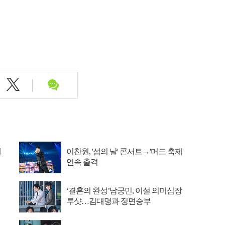
엔
이찬원, '섬의 날' 콘서트→'머드 축제'
연속 출격
‘결혼의 완성’남궁민, 이설 의미심장
투샷…김대명과 정면승부