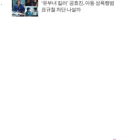
…
‘유부녀 킬러’ 공효진, 아동 성폭행범
표규철 처단 나설까