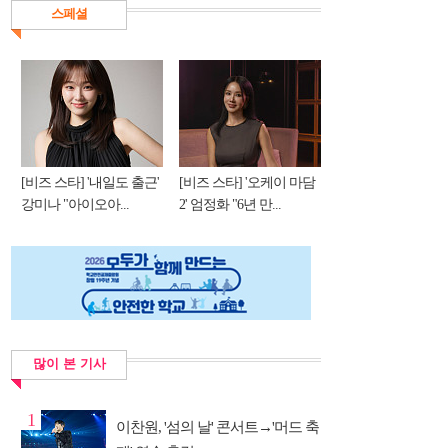
스페셜
[비즈 스타] '내일도 출근'
[비즈 스타] '오케이 마담
강미나 "아이오아...
2' 엄정화 "6년 만...
많이 본 기사
1
이찬원, '섬의 날' 콘서트→'머드 축