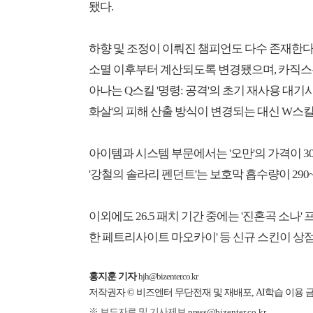
됐다.
하향 및 조정이 이뤄진 챔피언도 다수 존재한다.
소멸 이후부터 계산되도록 변경됐으며, 카직스는
아나는 Q스킬 '명령: 공격'의 초기 재사용 대기
화살'의 피해 산출 방식이 변경되는 대신 W스킬
아이템과 시스템 부문에서는 '오만'의 가격이 3
'강철의 솔라리 펜던트'는 보호막 흡수량이 290
이외에도 26.5 패치 기간 중에는 '진혼곡 소나
한 페트리사이트 마오카이' 등 신규 스킨이 상
홍지훈 기자
hjh@bizenter.co.kr
저작권자 © 비즈엔터 무단전재 및 재배포, AI학습 이용 
※ 보도자료 및 기사제보
press@bizenter.co.kr