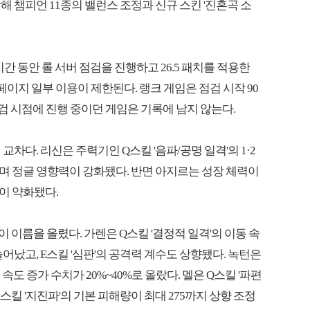
 챔피언 11종의 밸런스 조정과 신규 스킨 '진혼곡 소
간 동안 롤 서버 점검을 진행하고 26.5 패치를 적용한
페이지 일부 이용이 제한된다. 랭크 게임은 점검 시작 90
점검 시점에 진행 중이던 게임은 기록에 남지 않는다.
차다. 리신은 주력기인 Q스킬 '음파/공명 일격'의 1·2
증가하며 정글 영향력이 강화됐다. 반면 아지르는 성장 체력이
력이 약화됐다.
이 이름을 올렸다. 가렌은 Q스킬 '결정적 일격'의 이동 속
어났고, E스킬 '심판'의 공격력 계수도 상향됐다. 녹턴은
속도 증가 수치가 20%~40%로 올랐다. 멜은 Q스킬 '파편
스킬 '지진파'의 기본 피해량이 최대 275까지 상향 조정