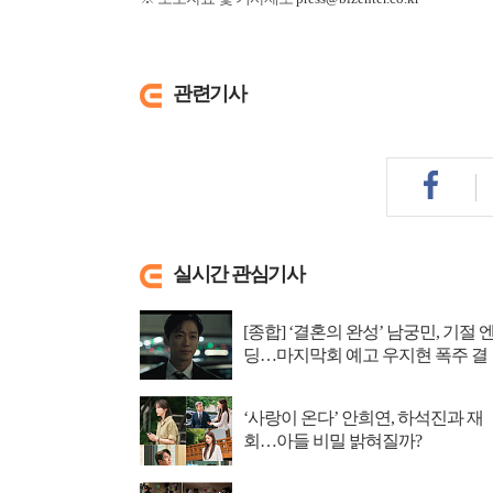
관련기사
실시간 관심기사
[종합] ‘결혼의 완성’ 남궁민, 기절 
딩…마지막회 예고 우지현 폭주 결
말은?
‘사랑이 온다’ 안희연, 하석진과 재
회…아들 비밀 밝혀질까?