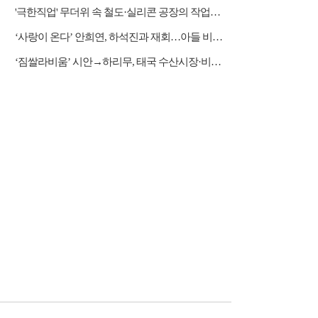
'극한직업' 무더위 속 철도·실리콘 공장의 작업자들
‘사랑이 온다’ 안희연, 하석진과 재회…아들 비밀 밝혀질까?
‘짐쌀라비움’ 시안→하리무, 태국 수산시장·비밀 동굴 탐방