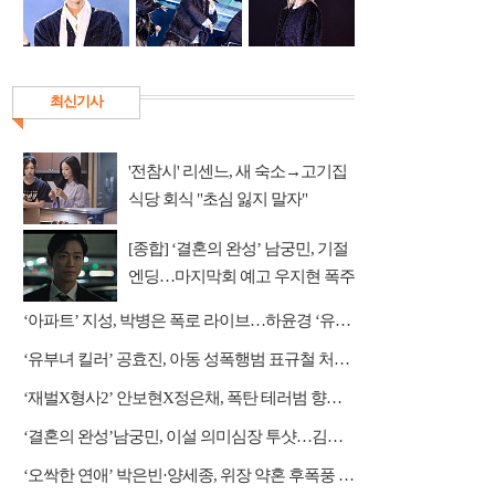
최신기사
'전참시' 리센느, 새 숙소→고기집
식당 회식 "초심 잃지 말자"
[종합] ‘결혼의 완성’ 남궁민, 기절
엔딩…마지막회 예고 우지현 폭주
결말은?
‘아파트’ 지성, 박병은 폭로 라이브…하윤경 ‘유치원 잠입 작전’
‘유부녀 킬러’ 공효진, 아동 성폭행범 표규철 처단 나설까
‘재벌X형사2’ 안보현X정은채, 폭탄 테러범 향한 역공 시작
‘결혼의 완성’남궁민, 이설 의미심장 투샷…김대명과 정면승부
‘오싹한 연애’ 박은빈·양세종, 위장 약혼 후폭풍 쓰나미