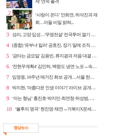
제' 연속 출격
2
‘사랑이 온다’ 안희연, 하석진과 재
회…아들 비밀 밝혀...
3
성리, 고양 입성…'무명전설' 전국투어 열기 지속
4
[종합] '유부녀 킬러' 공효진, 장기 밀매 조직 소탕…4...
5
'금타는 금요일' 김용빈, 류지광과 저음 대결 승리
6
'전현무계획4' 김민하, 백령도 냉면 노포→숙성 광어초...
7
임영웅, 10주년 매거진 화보 공개…서울 한복판 대형 현...
8
박지현, '아름다운 인생 이야기' 라이브 공개…감성 보...
9
‘아는 형님’ 홍진호·박지민·최연청·허성범, 매운맛 토크
10
‘불후의 명곡’ 현진영·채연→거북이X문세윤, 레전드 배틀
영상뉴스