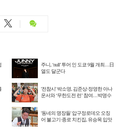
엄
주니, ‘null’ 투어 인 도쿄 9월 개최…日
열도 달군다
를
'전참시' 박소영, 김준상·정영한 아나
운서와 ‘무한도전 런’ 참여…박명수
에 햇살 미소
'동네의 명장들' 압구정로데오 오징
어 불고기·종로 치킨집, 유승목 입맛
저격