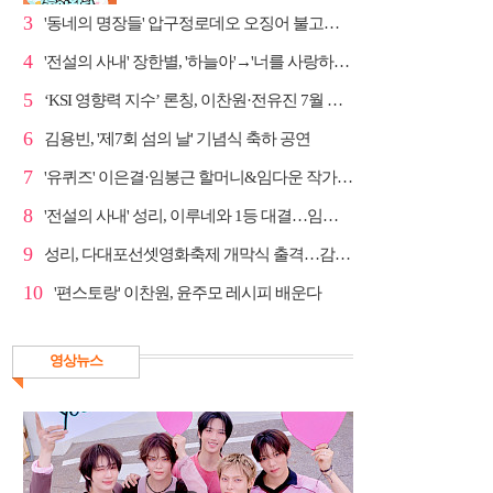
3
'동네의 명장들' 압구정로데오 오징어 불고기·종로 치...
4
'전설의 사내' 장한별, '하늘아'→'너를 사랑하고도' 명...
5
‘KSI 영향력 지수’ 론칭, 이찬원·전유진 7월 차트 남녀...
6
김용빈, '제7회 섬의 날' 기념식 축하 공연
7
'유퀴즈' 이은결·임봉근 할머니&임다운 작가·이승철, '...
8
'전설의 사내' 성리, 이루네와 1등 대결…임영웅 '보금...
9
성리, 다대포선셋영화축제 개막식 출격…감성 라이브 예고
10
'편스토랑' 이찬원, 윤주모 레시피 배운다
영상뉴스