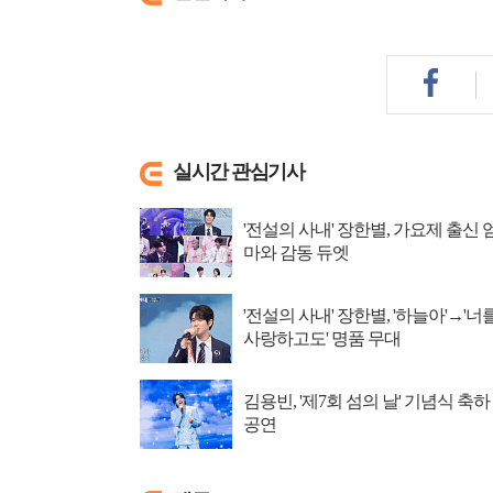
실시간 관심기사
'전설의 사내' 장한별, 가요제 출신 
마와 감동 듀엣
'전설의 사내' 장한별, '하늘아'→'너
사랑하고도' 명품 무대
김용빈, '제7회 섬의 날' 기념식 축하
공연