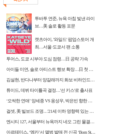
투바투 연준, 뉴욕 아침 빛낸 라이
브…美 솔로 활동 포문
캣츠아이, '와일드' 팝업스토어 개
최…서울·도쿄서 팬 소통
투어스, 도쿄 시부야 도심 점령…日 공략 가속
아이들 미연, 솔로 아티스트 행보 확장…日 첫 디싱 발매 예고
김설현, 반다나부터 양갈래까지 화보 비하인드…감각적 미학 완성
튜이드, 데뷔 타이틀곡 결정…'선 키스'로 출사표
‘오싹한 연애’ 양세종 VS 옹성우, 박은빈 향한 극과 극 직진 '삼각 로맨스'
걸셋, 美 빌보드 조명…'21세 이하 영향력 있는 아티스트' 등극
엔시티 127, 서울부터 뉴욕까지 네오 그린 물결…대규모 프로모션
아르테미스, ‘엠카’서 앨범 발매 전 신곡 ‘Born Stunner’ 공개