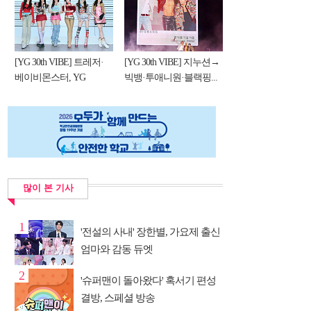
[YG 30th VIBE] 트레저·
[YG 30th VIBE] 지누션→
베이비몬스터, YG
빅뱅·투애니원·블랙핑...
DNA...
많이 본 기사
1
'전설의 사내' 장한별, 가요제 출신
엄마와 감동 듀엣
2
'슈퍼맨이 돌아왔다' 혹서기 편성
결방, 스페셜 방송