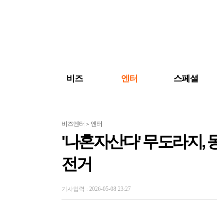
검색 바로가기
주메뉴 바로가기
주요 기사 바로가기
비즈
엔터
스페셜
비즈엔터
엔터
>
'나혼자산다' 무도라지, 
전거
기사입력 : 2026-05-08 23:27