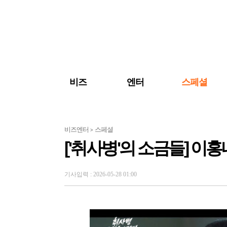
검색 바로가기
주메뉴 바로가기
주요 기사 바로가기
비즈
엔터
스페셜
비즈엔터
스페셜
>
['취사병'의 소금들] 이
기사입력 : 2026-05-28 01:00