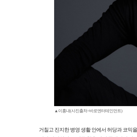
▲이홍내(사진출처=바로엔터테인먼트)
거칠고 진지한 병영 생활 안에서 허당과 코믹을 