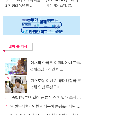
2' 엄정화 "6년 만...
베이비몬스터, YG
DNA...
많이 본 기사
1
'어서와 한국은' 이탈리아 셰프들,
선재스님→라연 차도...
2
'편스토랑' 이찬원, 황태해장국·무
생채·양념 목살구이 ...
3
[종합] '유부녀 킬러' 공효진, 장기 밀매 조직 소탕…4...
4
'전현무계획4' 인천 전기구이 통닭&삼계탕 노포 맛집 탐방