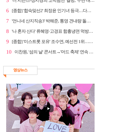
5
'더 시즌즈-성시경의 고막남친' 결방, '누난 내게 여자...
6
[종합] '합숙맞선2' 최정윤 인기녀 등극…다음주 마지막...
7
'언니네 산지직송3' 박해준, 통영 견내량 돌미역 조업 ...
8
'나 혼자 산다' 류혜영·고경표 함흥냉면 먹방→남산 산책
9
[종합] '미스트롯 포유' 조수연, 예선전 1위…신윤승 지...
10
이찬원, '섬의 날' 콘서트→'머드 축제' 연속 출격
영상뉴스