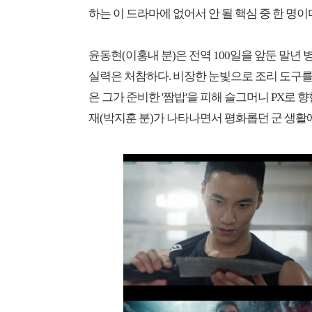
하는 이 드라마에 없어서 안 될 핵심 중 한 명이
윤동현(이홍내 분)은 전역 100일을 앞둔 말
실력은 처참하다. 비장한 눈빛으로 조리 도구
은 그가 준비한 '짬밥'을 피해 슬그머니 PX로 
재(박지훈 분)가 나타나면서 평화롭던 군 생활