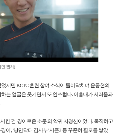
면 캡처)
싶었지만 KCTC 훈련 참여 소식이 들이닥치며 윤동현의
열하는 얼굴은 웃기면서 또 안쓰럽다. 이홍내가 서러움과
.
시킨 건 '경이로운 소문'의 악귀 지청신이었다. 묵직하고
이', '낭만닥터 김사부' 시즌3 등 꾸준히 필모를 쌓았