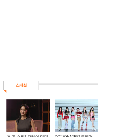
스페셜
[비즈 스타] '오케이 마담
[YG 30th VIBE] 트레저·