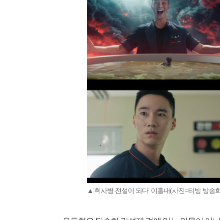
▲'취사병 전설이 되다' 이홍내(사진=티빙 방송화