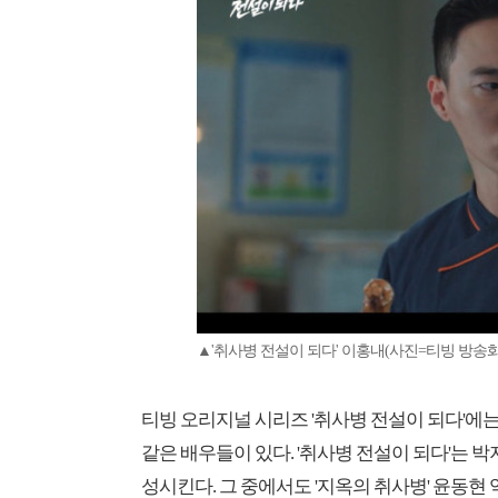
▲'취사병 전설이 되다' 이홍내(사진=티빙 방송화
티빙 오리지널 시리즈 '취사병 전설이 되다'에는
같은 배우들이 있다. '취사병 전설이 되다'는 
성시킨다. 그 중에서도 '지옥의 취사병' 윤동현