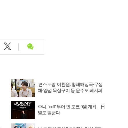
'편스토랑' 이찬원, 황태해장국·무생
채·양념 목살구이 등 윤주모 레시피
섭렵
주니, ‘null’ 투어 인 도쿄 9월 개최…日
열도 달군다