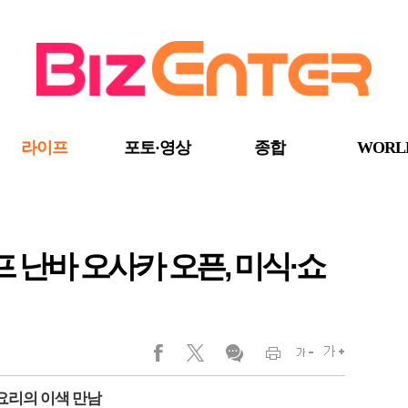
라이프
포토·영상
종합
WORL
프 난바 오사카 오픈, 미식·쇼
요리의 이색 만남