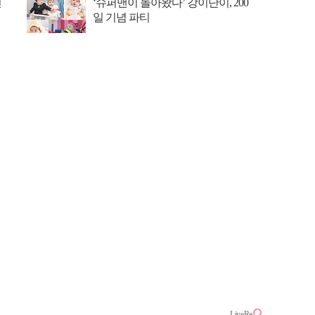
선
‘슈퍼맨이 돌아왔다’ 강이단이, 200
일 기념 파티