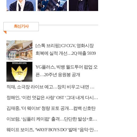
최신기사
[스톡 브리핑] CJ CGV, 영화시장
회복에 실적 개선…2Q 매출 5939
억
YG플러스, 빅뱅 월드투어 팝업 오
픈…20주년 응원봉 공개
적재, 소극장 라이브 예고…장치 비우고 내면 채운다
정해인, ‘이런 엿같은 사랑’ OST ‘그대 내게 다시’ 리메이크 가창
김재중, '더 웨이브' 청량 포토 공개…컴백 신호탄
이보람, ‘심플리 케이팝’ 출격…단단한 발성+호소력 짙은 음색 무대 압도
웨이프 보이즈, ‘WAYF BOYS DO’ 발매 “음악·안무·비주얼 직접 참여”