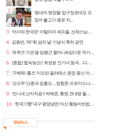
2
'동네의 명장들' 압구정로데오 오
징어 불고기·종로 치...
3
'어서와 한국은' 이탈리아 셰프들, 선재스님→라연 차도...
4
김용빈, '제7회 섬의 날' 기념식 축하 공연
5
'유퀴즈' 이은결·임봉근 할머니&임다운 작가·이승철, '...
6
[종합] '합숙맞선2' 최정윤 인기녀 등극…다음주 마지막...
7
'구해줘! 홈즈' 이모란 필라테스 원장 용산 아파트 방...
8
'꼬꼬무' 단종과 엄흥도…장항준·프로미스나인 이채영·...
9
'언니네 산지직송3' 박해준, 통영 견내량 돌미역 조업 ...
10
'한국기행' 대구 평양냉면·익산 황등비빈밥, 백년 식당...
영상뉴스