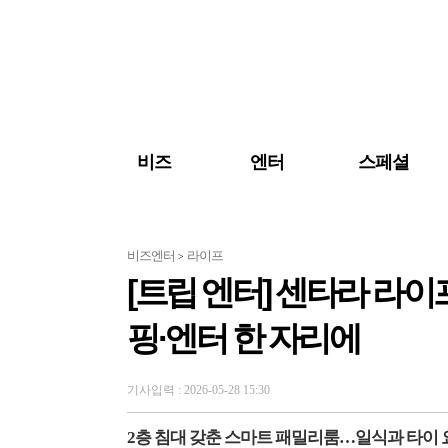
검색 바로가기
주메뉴 바로가기
주요 기사 바로가기
비즈
엔터
스페셜
비즈엔터
라이프
>
[트립 엔터] 센타라 라이
핑·엔터 한 자리에
기사입력 : 2026-05-28 15:30
2층 침대 갖춘 스마트 패밀리룸…일식과 타이 