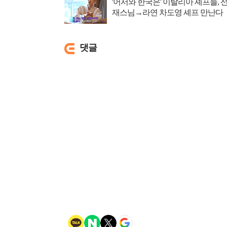
'어서와 한국은' 이탈리아 셰프들, 
재스님→라연 차도영 셰프 만난다
댓글