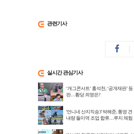
관련기사
실시간 관심기사
‘개그콘서트’ 홍석천, ‘공개재판’ 등
판…황당 죄명은?
'언니네 산지직송3' 박해준, 통영 견
내량 돌미역 조업 합류…루지 체험