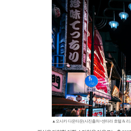
▲오사카 다운타운(사진출처=센타라 호텔 & 리