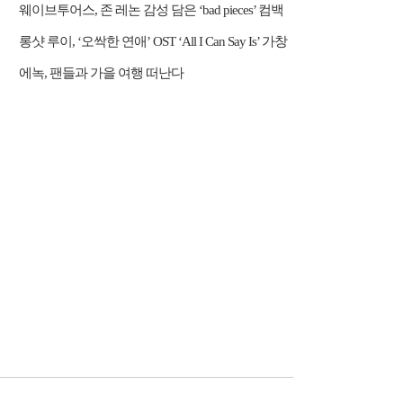
웨이브투어스, 존 레논 감성 담은 ‘bad pieces’ 컴백
롱샷 루이, ‘오싹한 연애’ OST ‘All I Can Say Is’ 가창
에녹, 팬들과 가을 여행 떠난다