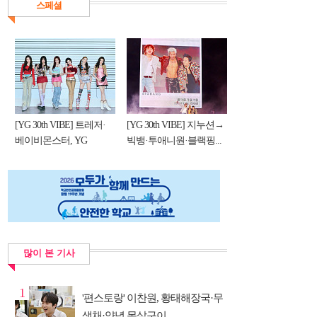
스페셜
[YG 30th VIBE] 트레저·
[YG 30th VIBE] 지누션→
베이비몬스터, YG
빅뱅·투애니원·블랙핑...
DNA...
많이 본 기사
1
'편스토랑' 이찬원, 황태해장국·무
생채·양념 목살구이 ...