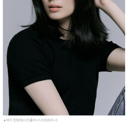
▲배우 한동희(사진출처=스프링컴퍼니)