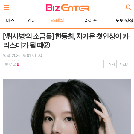
본
문
바
비즈
엔터
스페셜
라이프
포토·영상
로
가
기
['취사병'의 소금들] 한동희, 차가운 첫인상이 카
리스마가 될 때②
입력 2026-06-01 01:00
0
댓글
작게
크게