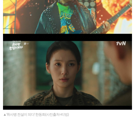
▲'취사병 전설이 되다' 한동희(사진출처=티빙)