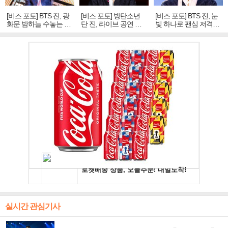
[비즈 포토] BTS 진, 광
[비즈 포토] 방탄소년
[비즈 포토] BTS 진, 눈
화문 밤하늘 수놓는 '비
단 진, 라이브 공연 중
빛 하나로 팬심 저격…
주얼 킹'의 열창
빛나는 독보적 아우라
독보적 카리스마
실시간 관심기사