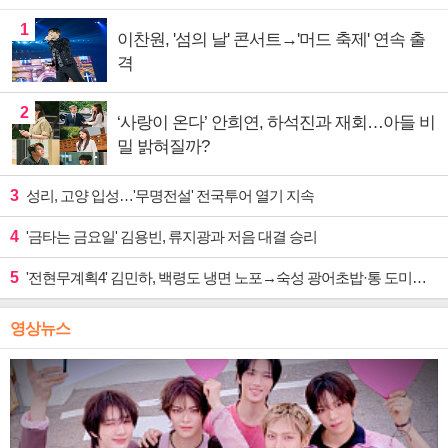
1
이찬원, '섬의 날' 콘서트→'머드 축제' 연속 출
격
2
‘사랑이 온다’ 안희연, 하석진과 재회…아들 비
밀 밝혀질까?
3
성리, 고양 입성…'무명전설' 전국투어 열기 지속
4
'금타는 금요일' 김용빈, 류지광과 저음 대결 승리
5
'전현무계획4' 김민하, 백령도 냉면 노포→숙성 광어초밥·통 도미찜 맛집 탐방
영상뉴스