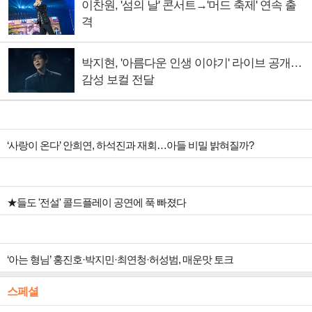
이찬원, '섬의 날' 콘서트→'머드 축제' 연속 출
격
박지현, '아름다운 인생 이야기' 라이브 공개…
감성 보컬 전달
‘사랑이 온다’ 안희연, 하석진과 재회…아들 비밀 밝혀질까?
★들도 '전설' 콜드플레이 공연에 푹 빠졌다
‘아는 형님’ 홍진호·박지민·최연청·허성범, 매운맛 토크
스페셜