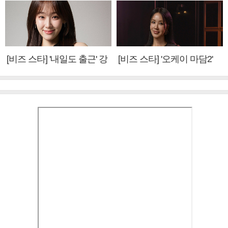
[비즈 스타] '내일도 출근' 강
[비즈 스타] '오케이 마담2'
미나 "아이오아이 불화설?
엄정화 "6년 만의 속편 제
사실 아냐"(인터뷰)
작, 하늘의 뜻"(인터뷰)