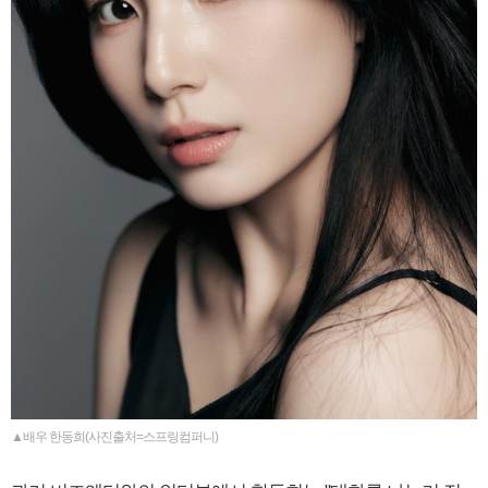
▲배우 한동희(사진출처=스프링컴퍼니)