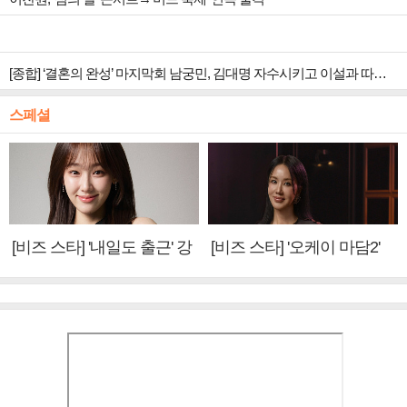
[종합] ‘결혼의 완성’ 마지막회 남궁민, 김대명 자수시키고 이설과 따뜻한 안녕
스페셜
[비즈 스타] '내일도 출근' 강
[비즈 스타] '오케이 마담2'
미나 "아이오아이 불화설?
엄정화 "6년 만의 속편 제
사실 아냐"(인터뷰)
작, 하늘의 뜻"(인터뷰)