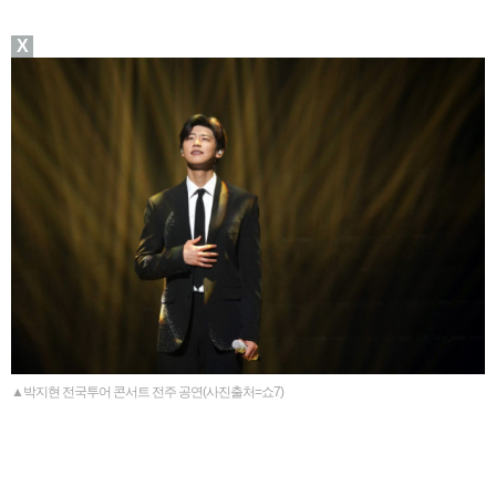
X
▲박지현 전국투어 콘서트 전주 공연(사진출처=쇼7)