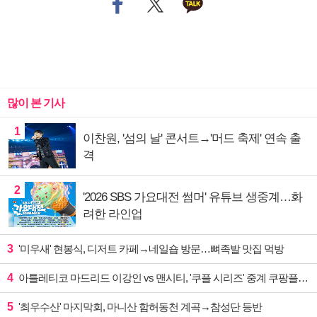
많이 본 기사
1
이찬원, '섬의 날' 콘서트→'머드 축제' 연속 출
격
2
'2026 SBS 가요대전 썸머' 유튜브 생중계…화
려한 라인업
3
'미우새' 현봉식, 디저트 카페→네일숍 방문…뼈족발 맛집 먹방
4
아틀레티코 마드리드 이강인 vs 맨시티, '쿠플 시리즈' 중계 쿠팡플레이
5
'최우수산' 마지막회, 마니산 함허동천 계곡→참성단 등반