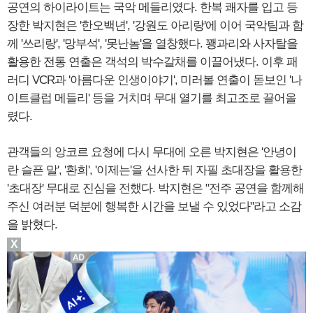
공연의 하이라이트는 국악 메들리였다. 한복 쾌자를 입고 등
장한 박지현은 '한오백년', '강원도 아리랑'에 이어 국악팀과 함
께 '쓰리랑', '망부석', '못난놈'을 열창했다. 꽹과리와 사자탈을
활용한 전통 연출은 객석의 박수갈채를 이끌어냈다. 이후 패
러디 VCR과 '아름다운 인생이야기', 미러볼 연출이 돋보인 '나
이트클럽 메들리' 등을 거치며 무대 열기를 최고조로 끌어올
렸다.
관객들의 앙코르 요청에 다시 무대에 오른 박지현은 '안녕이
란 슬픈 말', '환희', '이제는'을 선사한 뒤 자필 초대장을 활용한
'초대장' 무대로 진심을 전했다. 박지현은 "전주 공연을 함께해
주신 여러분 덕분에 행복한 시간을 보낼 수 있었다"라고 소감
을 밝혔다.
X