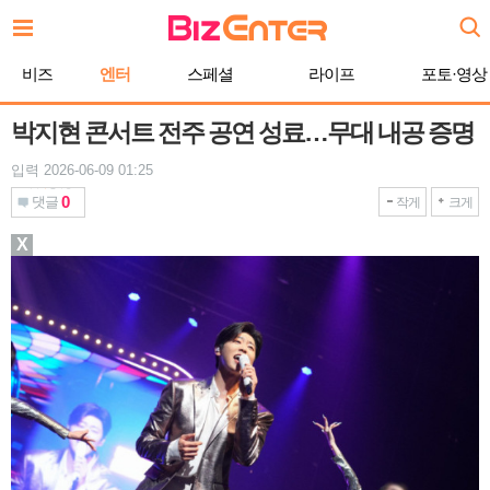
본
문
바
비즈
엔터
스페셜
라이프
포토·영상
로
가
기
박지현 콘서트 전주 공연 성료…무대 내공 증명
입력 2026-06-09 01:25
0
댓글
작게
크게
X