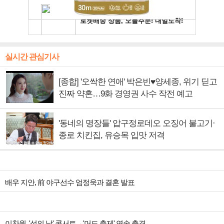
실시간 관심기사
[종합] '오싹한 연애' 박은빈♥양세종, 위기 딛고
진짜 약혼…9화 경영권 사수 작전 예고
'동네의 명장들' 압구정로데오 오징어 불고기·
종로 치킨집, 유승목 입맛 저격
배우 지안, 前 야구선수 엄정욱과 결혼 발표
이찬원, '섬의 날' 콘서트→'머드 축제' 연속 출격