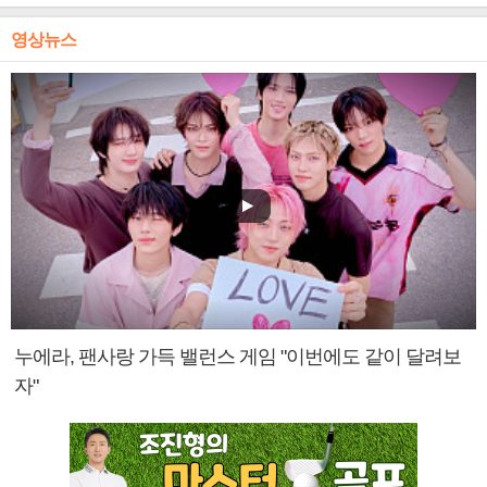
영상뉴스
누에라, 팬사랑 가득 밸런스 게임 "이번에도 같이 달려보
자"