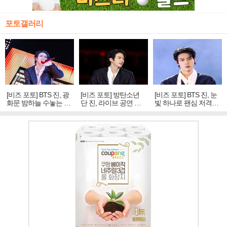
포토갤러리
[비즈 포토] BTS 진, 광
[비즈 포토] 방탄소년
[비즈 포토] BTS 진, 눈
화문 밤하늘 수놓는 '비
단 진, 라이브 공연 중
빛 하나로 팬심 저격…
주얼 킹'의 열창
빛나는 독보적 아우라
독보적 카리스마