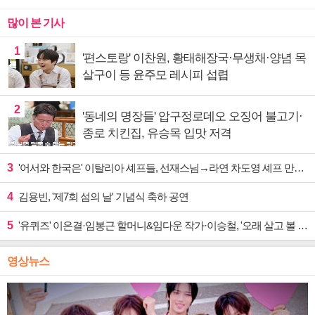
많이 본 기사
1
'편스토랑' 이찬원, 황태해장국·무생채·양념 목
살구이 등 윤주모 레시피 섭렵
2
'동네의 명장들' 압구정로데오 오징어 불고기·
종로 치킨집, 유승목 입맛 저격
3
'어서와 한국은' 이탈리아 셰프들, 선재스님→라연 차도영 셰프 만난다
4
김용빈, '제7회 섬의 날' 기념식 축하 공연
5
'유퀴즈' 이은결·임봉근 할머니&임다운 작가·이승철, '오래 살고 볼 일' 특집 출격
영상뉴스