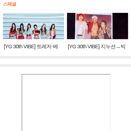
스페셜
[YG 30th VIBE] 트레저·베
[YG 30th VIBE] 지누션→빅
이비몬스터, YG DNA 계승
뱅·투애니원·블랙핑크, YG
③
만의 문법②