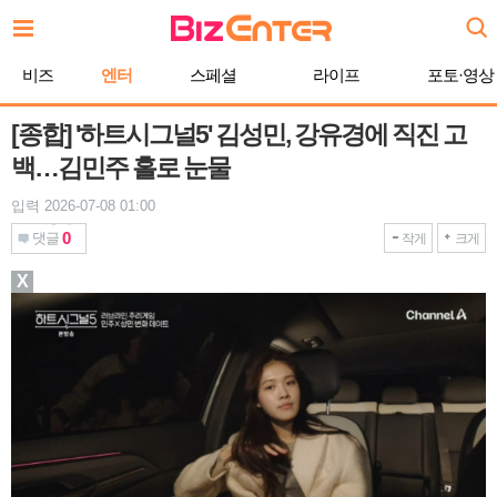
본
문
바
비즈
엔터
스페셜
라이프
포토·영상
로
가
기
[종합] '하트시그널5' 김성민, 강유경에 직진 고
백…김민주 홀로 눈물
입력 2026-07-08 01:00
0
댓글
작게
크게
X