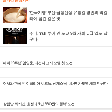
실시간 관심기사
'한국기행' 부산 금정산성 유청길 명인의 막걸
리에 담긴 깊은 맛
주니, ‘null’ 투어 인 도쿄 9월 개최…日 열도 달
군다
'데뷔 10주년' 임영웅, 패션지 표지 모델 첫 도전
'어서와 한국은' 이탈리아 셰프들, 선재스님→라연 차도영 셰프 만난다
‘살림남’ 박서진, 효정과 ‘1만 6500원의 행복’ 도전