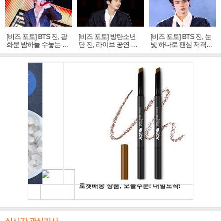
[비즈 포토] BTS 진, 광
[비즈 포토] 방탄소년
[비즈 포토] BTS 진, 눈
화문 밤하늘 수놓는 '비
단 진, 라이브 공연 중
빛 하나로 팬심 저격…
주얼 킹'의 열창
빛나는 독보적 아우라
독보적 카리스마