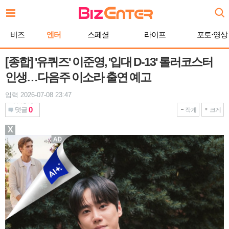
본
문
바
비즈
엔터
스페셜
라이프
포토·영상
로
가
기
[종합] '유퀴즈' 이준영, '입대 D-13' 롤러코스터
인생…다음주 이소라 출연 예고
입력 2026-07-08 23:47
0
댓글
작게
크게
X