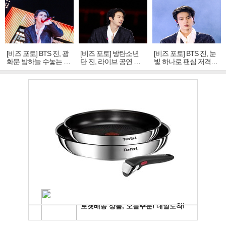
[비즈 포토] BTS 진, 광
[비즈 포토] 방탄소년
[비즈 포토] BTS 진, 눈
화문 밤하늘 수놓는 '비
단 진, 라이브 공연 중
빛 하나로 팬심 저격…
주얼 킹'의 열창
빛나는 독보적 아우라
독보적 카리스마