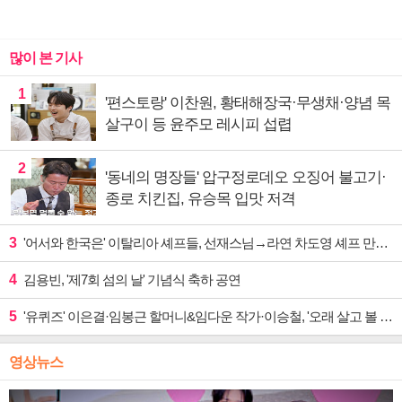
많이 본 기사
1
'편스토랑' 이찬원, 황태해장국·무생채·양념 목
살구이 등 윤주모 레시피 섭렵
2
'동네의 명장들' 압구정로데오 오징어 불고기·
종로 치킨집, 유승목 입맛 저격
3
'어서와 한국은' 이탈리아 셰프들, 선재스님→라연 차도영 셰프 만난다
4
김용빈, '제7회 섬의 날' 기념식 축하 공연
5
'유퀴즈' 이은결·임봉근 할머니&임다운 작가·이승철, '오래 살고 볼 일' 특집 출격
영상뉴스