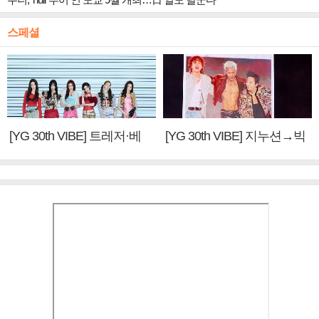
스페셜
[YG 30th VIBE] 트레저·베
[YG 30th VIBE] 지누션→빅
이비몬스터, YG DNA 계승
뱅·투애니원·블랙핑크, YG
③
만의 문법②