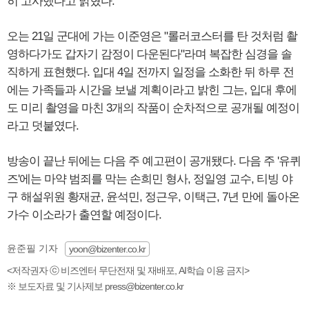
히 고사했다고 밝혔다.
오는 21일 군대에 가는 이준영은 "롤러코스터를 탄 것처럼 촬
영하다가도 갑자기 감정이 다운된다"라며 복잡한 심경을 솔
직하게 표현했다. 입대 4일 전까지 일정을 소화한 뒤 하루 전
에는 가족들과 시간을 보낼 계획이라고 밝힌 그는, 입대 후에
도 미리 촬영을 마친 3개의 작품이 순차적으로 공개될 예정이
라고 덧붙였다.
방송이 끝난 뒤에는 다음 주 예고편이 공개됐다. 다음 주 '유퀴
즈'에는 마약 범죄를 막는 손희민 형사, 정일영 교수, 티빙 야
구 해설위원 황재균, 윤석민, 정근우, 이택근, 7년 만에 돌아온
가수 이소라가 출연할 예정이다.
윤준필 기자
yoon@bizenter.co.kr
<저작권자 ⓒ 비즈엔터 무단전재 및 재배포, AI학습 이용 금지>
※ 보도자료 및 기사제보 press@bizenter.co.kr