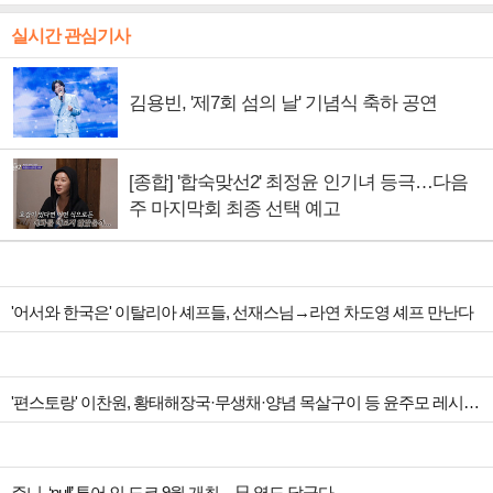
실시간 관심기사
김용빈, '제7회 섬의 날' 기념식 축하 공연
[종합] '합숙맞선2' 최정윤 인기녀 등극…다음
주 마지막회 최종 선택 예고
'어서와 한국은' 이탈리아 셰프들, 선재스님→라연 차도영 셰프 만난다
'편스토랑' 이찬원, 황태해장국·무생채·양념 목살구이 등 윤주모 레시피 섭렵
주니, ‘null’ 투어 인 도쿄 9월 개최…日 열도 달군다