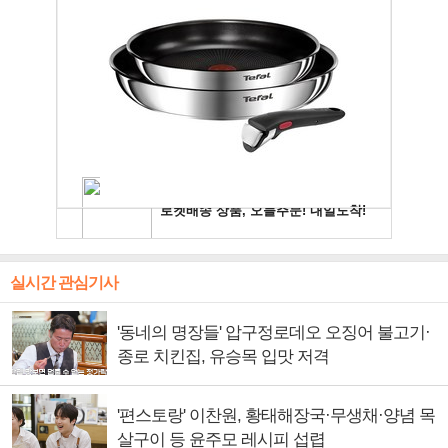
실시간 관심기사
'동네의 명장들' 압구정로데오 오징어 불고기·
종로 치킨집, 유승목 입맛 저격
'편스토랑' 이찬원, 황태해장국·무생채·양념 목
살구이 등 윤주모 레시피 섭렵