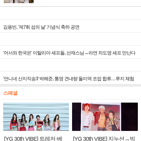
김용빈, '제7회 섬의 날' 기념식 축하 공연
'어서와 한국은' 이탈리아 셰프들, 선재스님→라연 차도영 셰프 만난다
'언니네 산지직송3' 박해준, 통영 견내량 돌미역 조업 합류…루지 체험
스페셜
[YG 30th VIBE] 트레저·베
[YG 30th VIBE] 지누션→빅