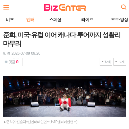
본
문
바
비즈
엔터
스페셜
라이프
포토·영상
로
가
기
준희, 미국·유럽 이어 캐나다 투어까지 성황리
마무리
입력 2026-07-09 09:20
0
댓글
작게
크게
▲준희(사진출처=팬엔터테인먼트, H&P엔터테인먼트)