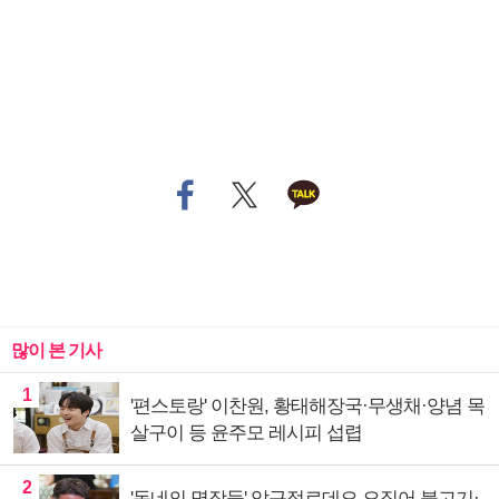
많이 본 기사
1
'편스토랑' 이찬원, 황태해장국·무생채·양념 목
살구이 등 윤주모 레시피 섭렵
2
'동네의 명장들' 압구정로데오 오징어 불고기·