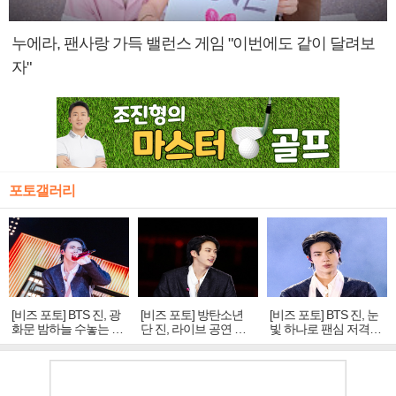
누에라, 팬사랑 가득 밸런스 게임 "이번에도 같이 달려보
자"
포토갤러리
[비즈 포토] BTS 진, 광
[비즈 포토] 방탄소년
[비즈 포토] BTS 진, 눈
화문 밤하늘 수놓는 '비
단 진, 라이브 공연 중
빛 하나로 팬심 저격…
주얼 킹'의 열창
빛나는 독보적 아우라
독보적 카리스마