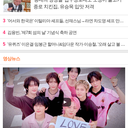
종로 치킨집, 유승목 입맛 저격
3
'어서와 한국은' 이탈리아 셰프들, 선재스님→라연 차도영 셰프 만난다
4
김용빈, '제7회 섬의 날' 기념식 축하 공연
5
'유퀴즈' 이은결·임봉근 할머니&임다운 작가·이승철, '오래 살고 볼 일' 특집 출격
영상뉴스