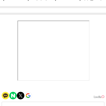
이비몬스터, YG DNA 계승
뱅·투애니원·블랙핑크, YG
③
만의 문법②