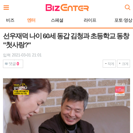
본
문
바
비즈
엔터
스페셜
라이프
포토·영상
로
가
기
선우재덕 나이 60세 동갑 김청과 초등학교 동창
"첫사랑?"
입력 2021-03-01 21:01
0
댓글
작게
크게