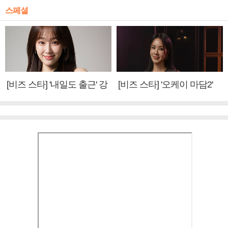
스페셜
[비즈 스타] '내일도 출근' 강
[비즈 스타] '오케이 마담2'
미나 "아이오아이 불화설?
엄정화 "6년 만의 속편 제
사실 아냐"(인터뷰)
작, 하늘의 뜻"(인터뷰)