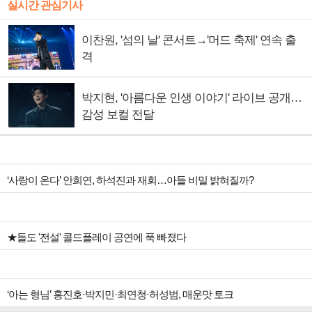
실시간 관심기사
이찬원, '섬의 날' 콘서트→'머드 축제' 연속 출
격
박지현, '아름다운 인생 이야기' 라이브 공개…
감성 보컬 전달
‘사랑이 온다’ 안희연, 하석진과 재회…아들 비밀 밝혀질까?
★들도 '전설' 콜드플레이 공연에 푹 빠졌다
‘아는 형님’ 홍진호·박지민·최연청·허성범, 매운맛 토크