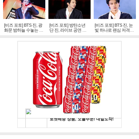
[비즈 포토] BTS 진, 광
[비즈 포토] 방탄소년
[비즈 포토] BTS 진, 눈
화문 밤하늘 수놓는 '비
단 진, 라이브 공연 중
빛 하나로 팬심 저격…
주얼 킹'의 열창
빛나는 독보적 아우라
독보적 카리스마