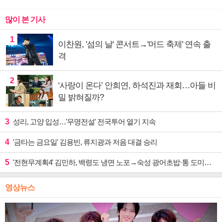
많이 본 기사
1
이찬원, '섬의 날' 콘서트→'머드 축제' 연속 출
격
2
‘사랑이 온다’ 안희연, 하석진과 재회…아들 비
밀 밝혀질까?
3
성리, 고양 입성…'무명전설' 전국투어 열기 지속
4
'금타는 금요일' 김용빈, 류지광과 저음 대결 승리
5
'전현무계획4' 김민하, 백령도 냉면 노포→숙성 광어초밥·통 도미찜 맛집 탐방
영상뉴스