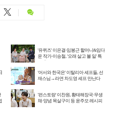
'유퀴즈' 이은결·임봉근 할머니&임다
운 작가·이승철, '오래 살고 볼 일' 특
집 출격
日
'어서와 한국은' 이탈리아 셰프들, 선
재스님→라연 차도영 셰프 만난다
장
'편스토랑' 이찬원, 황태해장국·무생
법
채·양념 목살구이 등 윤주모 레시피
섭렵