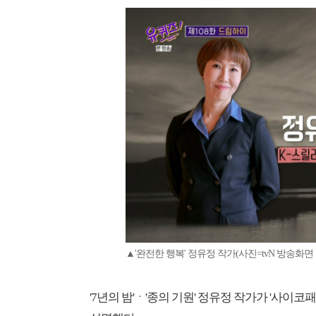
▲'완전한 행복' 정유정 작가(사진=tvN 방송화면
'7년의 밤'ㆍ'종의 기원' 정유정 작가가 '사이