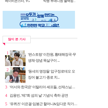
베이비몬스터, YG
빅뱅·투애니원·블랙핑...
DNA...
많이 본 기사
1
'편스토랑' 이찬원, 황태해장국·무
생채·양념 목살구이 ...
2
'동네의 명장들' 압구정로데오 오
징어 불고기·종로 치...
3
'어서와 한국은' 이탈리아 셰프들, 선재스님→라연 차도...
4
김용빈, '제7회 섬의 날' 기념식 축하 공연
5
'유퀴즈' 이은결·임봉근 할머니&임다운 작가·이승철, '...