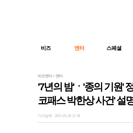
검색 바로가기
주메뉴 바로가기
주요 기사 바로가기
비즈
엔터
스페셜
비즈엔터
엔터
>
'7년의 밤'ㆍ'종의 기원'
코패스 박한상 사건' 설
기사입력 : 2021-05-26 21:38