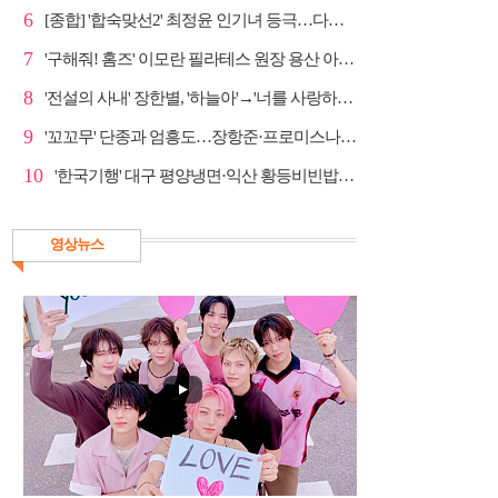
6
[종합] '합숙맞선2' 최정윤 인기녀 등극…다음주 마지막...
7
'구해줘! 홈즈' 이모란 필라테스 원장 용산 아파트 방...
8
'전설의 사내' 장한별, '하늘아'→'너를 사랑하고도' 명...
9
'꼬꼬무' 단종과 엄흥도…장항준·프로미스나인 이채영·...
10
'한국기행' 대구 평양냉면·익산 황등비빈밥, 백년 식당...
영상뉴스