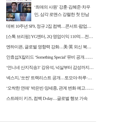
‘최애의 사원’ 강훈·김혜준·차우
민, 삼각 로맨스 강렬한 첫 만남
데뷔 10주년 SF9, 정규 2집 컴백…콘서트·팝업스토어 등 열일 행보
[스톡 브리핑] YG엔터, 2Q 영업이익 110억…전년比 31.2% 증가
엔하이픈, 글로벌 영향력 강화…美·英 외신 북남미 투어 호평
안효섭X칼리드 ‘Something Special’ 뮤비 공개…한 편의 청춘 영화
‘언니네 산지직송3’ 강유석, 넉살부터 감성까지…대체 불가 ‘남매 케미’
넥스지, '쏘씬' 트랙리스트 공개…토모야·하루·휴이 자작곡 수록
‘오싹한 연애’ 박은빈·양세종, 관계 변화 예고…옹성우 본색 드러낸다
스트레이 키즈, 컴백 D-day…글로벌 행보 가속