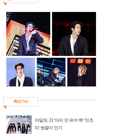
최신기사
아일릿, 日 '아이 갓 유어 백'·'잇츠
미' 쌍끌이 인기