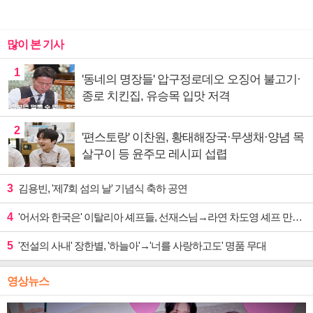
많이 본 기사
1
'동네의 명장들' 압구정로데오 오징어 불고기·
종로 치킨집, 유승목 입맛 저격
2
'편스토랑' 이찬원, 황태해장국·무생채·양념 목
살구이 등 윤주모 레시피 섭렵
3
김용빈, '제7회 섬의 날' 기념식 축하 공연
4
'어서와 한국은' 이탈리아 셰프들, 선재스님→라연 차도영 셰프 만난다
5
'전설의 사내' 장한별, '하늘아'→'너를 사랑하고도' 명품 무대
영상뉴스