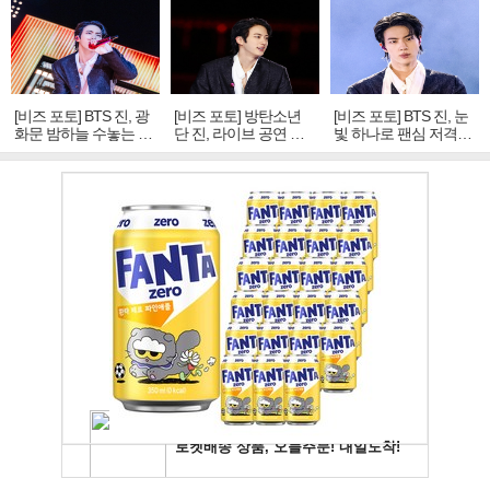
[비즈 포토] BTS 진, 광
[비즈 포토] 방탄소년
[비즈 포토] BTS 진, 눈
화문 밤하늘 수놓는 '비
단 진, 라이브 공연 중
빛 하나로 팬심 저격…
주얼 킹'의 열창
빛나는 독보적 아우라
독보적 카리스마