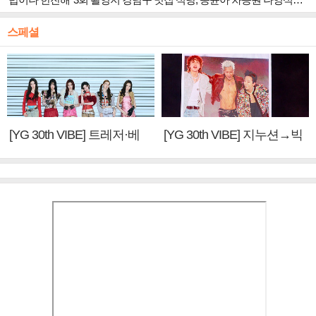
스페셜
[YG 30th VIBE] 트레저·베
[YG 30th VIBE] 지누션→빅
이비몬스터, YG DNA 계승
뱅·투애니원·블랙핑크, YG
③
만의 문법②