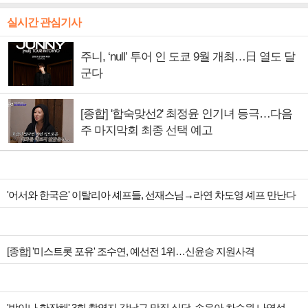
실시간 관심기사
주니, ‘null’ 투어 인 도쿄 9월 개최…日 열도 달
군다
[종합] '합숙맞선2' 최정윤 인기녀 등극…다음
주 마지막회 최종 선택 예고
'어서와 한국은' 이탈리아 셰프들, 선재스님→라연 차도영 셰프 만난다
[종합] '미스트롯 포유' 조수연, 예선전 1위…신윤승 지원사격
'밥이나 한잔해' 3회 촬영지 강남구 맛집 식당, 송윤아 차승원 나영석PD 집결…정용진 신세계 회장 포착