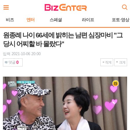
본
문
바
비즈
엔터
스페셜
라이프
포토·영상
로
가
기
원종례 나이 66세에 밝히는 남편 심장마비 "그
당시 어찌할 바 몰랐다"
입력 2021-10-06 20:00
0
댓글
작게
크게