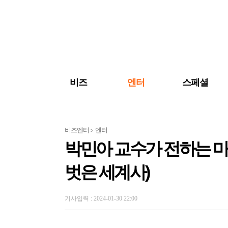
검색 바로가기
주메뉴 바로가기
주요 기사 바로가기
비즈
엔터
스페셜
비즈엔터
엔터
>
박민아 교수가 전하는 마
벗은 세계사)
기사입력 : 2024-01-30 22:00