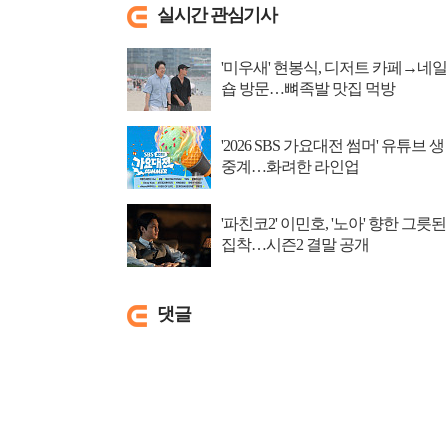
실시간 관심기사
'미우새' 현봉식, 디저트 카페→네일
숍 방문…뼈족발 맛집 먹방
'2026 SBS 가요대전 썸머' 유튜브 생
중계…화려한 라인업
'파친코2' 이민호, '노아' 향한 그릇된
집착…시즌2 결말 공개
댓글