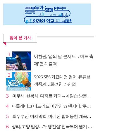
많이 본 기사
1
이찬원, '섬의 날' 콘서트→'머드 축
제' 연속 출격
2
'2026 SBS 가요대전 썸머' 유튜브
생중계…화려한 라인업
3
'미우새' 현봉식, 디저트 카페→네일숍 방문…뼈족발 맛...
4
아틀레티코 마드리드 이강인 vs 맨시티, '쿠플 시리즈'...
5
'최우수산' 마지막회, 마니산 함허동천 계곡→참성단 등반
6
성리, 고양 입성…'무명전설' 전국투어 열기 지속