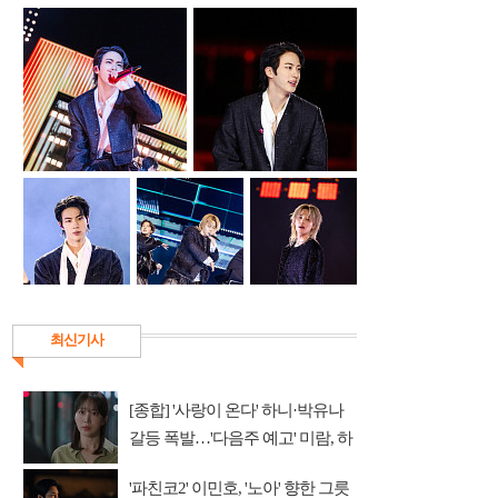
최신기사
[종합] '사랑이 온다' 하니·박유나
갈등 폭발…'다음주 예고' 미람, 하
석진 아들 의심
'파친코2' 이민호, '노아' 향한 그릇