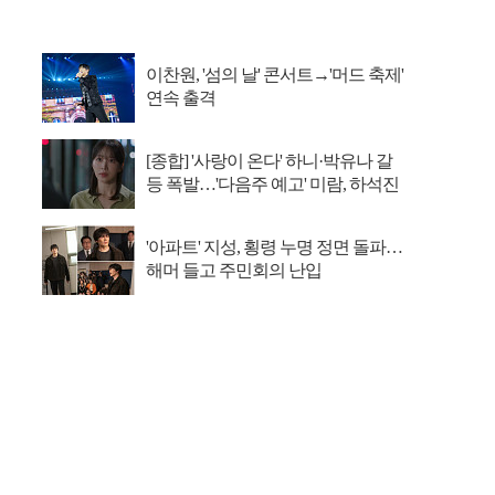
이찬원, '섬의 날' 콘서트→'머드 축제'
연속 출격
[종합] '사랑이 온다' 하니·박유나 갈
등 폭발…'다음주 예고' 미람, 하석진
아들 의심
'아파트' 지성, 횡령 누명 정면 돌파…
해머 들고 주민회의 난입