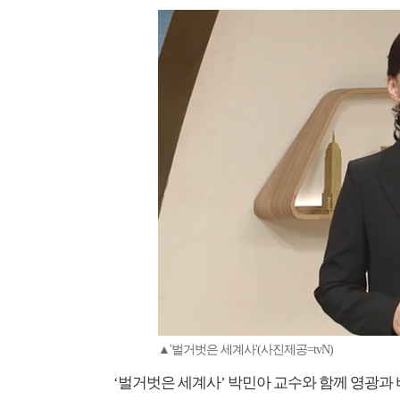
▲'벌거벗은 세계사'(사진제공=tvN)
‘벌거벗은 세계사’ 박민아 교수와 함께 영광과