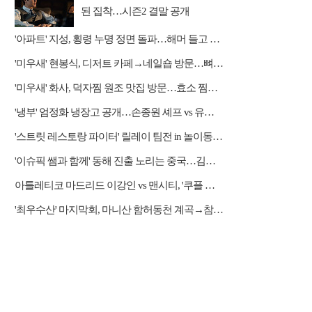
된 집착…시즌2 결말 공개
'아파트' 지성, 횡령 누명 정면 돌파…해머 들고 주민회의 난입
'미우새' 현봉식, 디저트 카페→네일숍 방문…뼈족발 맛집 먹방
'미우새' 화사, 덕자찜 원조 맛집 방문…효소 찜질방 체험
'냉부' 엄정화 냉장고 공개…손종원 셰프 vs 유용욱 소장
'스트릿 레스토랑 파이터' 릴레이 팀전 in 놀이동산 상권
'이슈픽 쌤과 함께' 동해 진출 노리는 중국…김흥규 교수 강연
아틀레티코 마드리드 이강인 vs 맨시티, '쿠플 시리즈' 중계 쿠팡플레이
'최우수산' 마지막회, 마니산 함허동천 계곡→참성단 등반