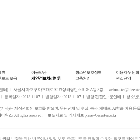
제휴
이용약관
청소년보호정책
이용자 위원회
론보도 모음
개인정보처리방침
고충처리
편집규약
 서울시 마포구 마포대로92 효성해링턴스퀘어 A동 3층 ㅣ webmaster@bizenter.co.kr
ㅣ 등록일자 : 2013.11.07 ㅣ 발행일자 : 2013.11.07 ㅣ 발행·편집인 : 문연배 ㅣ 청
사)는 저작권법의 보호를 받으며, 무단전재 및 수집, 복사, 재배포, AI학습 이용 등
디어웍스. All rights reserved. ㅣ 보도자료 및 기사제보
press@bizenter.co.kr
 권리 보장을 위해 반론이나 정정 보도, 추후보도를 요청할 수 있는 창구를 열어두