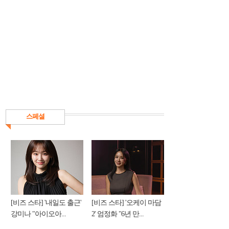
스페셜
[비즈 스타] '내일도 출근'
[비즈 스타] '오케이 마담
강미나 "아이오아...
2' 엄정화 "6년 만...