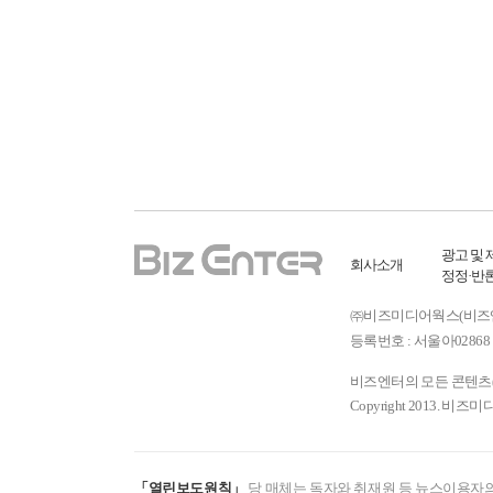
광고 및 
회사소개
정정·반
㈜비즈미디어웍스(비즈엔터) ㅣ
등록번호 : 서울아02868 
비즈엔터의 모든 콘텐츠(기
Copyright 2013. 비즈미
「열린보도원칙」
당 매체는 독자와 취재원 등 뉴스이용자의