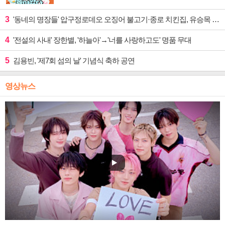
3
'동네의 명장들' 압구정로데오 오징어 불고기·종로 치킨집, 유승목 입맛 저격
4
'전설의 사내' 장한별, '하늘아'→'너를 사랑하고도' 명품 무대
5
김용빈, '제7회 섬의 날' 기념식 축하 공연
영상뉴스