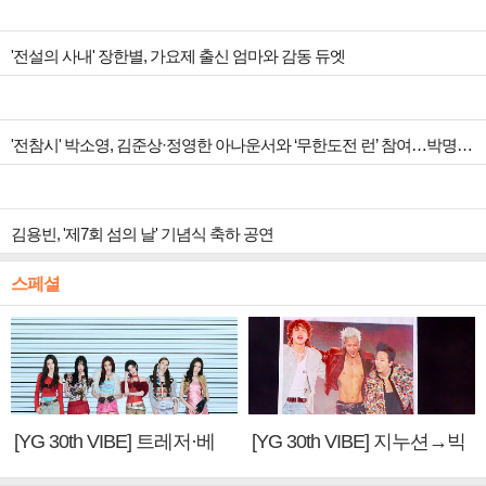
'전설의 사내' 장한별, 가요제 출신 엄마와 감동 듀엣
'전참시' 박소영, 김준상·정영한 아나운서와 ‘무한도전 런’ 참여…박명수에 햇살 미소
김용빈, '제7회 섬의 날' 기념식 축하 공연
스페셜
[YG 30th VIBE] 트레저·베
[YG 30th VIBE] 지누션→빅
이비몬스터, YG DNA 계승
뱅·투애니원·블랙핑크, YG