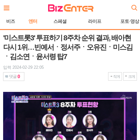
본
문
바
비즈
엔터
스페셜
라이프
포토·영상
로
가
기
'미스트롯3' 투표하기 8주차 순위 결과, 배아현
다시 1위…빈예서ㆍ정서주ㆍ오유진ㆍ미스김
ㆍ김소연ㆍ윤서령 탑7
입력 2024-02-29 22:05
0
댓글
작게
크게