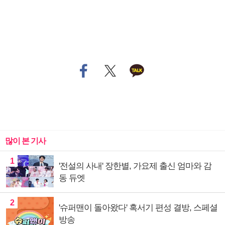
많이 본 기사
1
'전설의 사내' 장한별, 가요제 출신 엄마와 감
동 듀엣
2
'슈퍼맨이 돌아왔다' 혹서기 편성 결방, 스페셜
방송