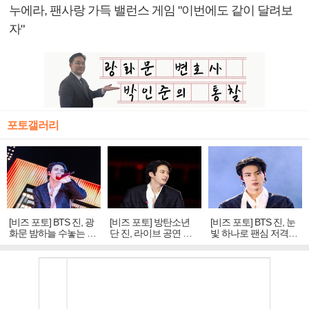
누에라, 팬사랑 가득 밸런스 게임 "이번에도 같이 달려보
자"
포토갤러리
[비즈 포토] BTS 진, 광
[비즈 포토] 방탄소년
[비즈 포토] BTS 진, 눈
화문 밤하늘 수놓는 '비
단 진, 라이브 공연 중
빛 하나로 팬심 저격…
주얼 킹'의 열창
빛나는 독보적 아우라
독보적 카리스마