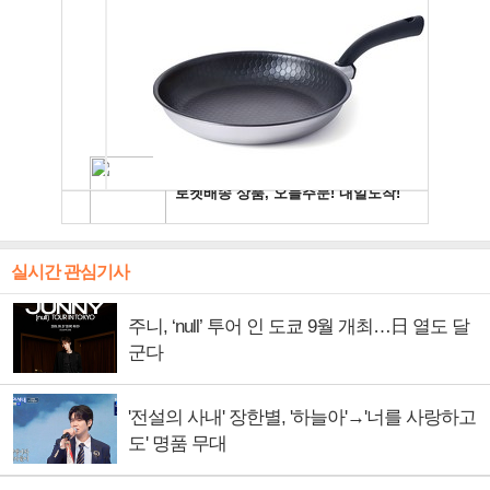
실시간 관심기사
주니, ‘null’ 투어 인 도쿄 9월 개최…日 열도 달
군다
'전설의 사내' 장한별, '하늘아'→'너를 사랑하고
도' 명품 무대