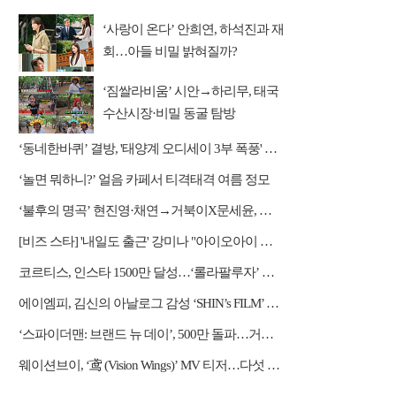
‘사랑이 온다’ 안희연, 하석진과 재
회…아들 비밀 밝혀질까?
‘짐쌀라비움’ 시안→하리무, 태국
수산시장·비밀 동굴 탐방
‘동네한바퀴’ 결방, '태양계 오디세이 3부 폭풍' 편성
‘놀면 뭐하니?’ 얼음 카페서 티격태격 여름 정모
‘불후의 명곡’ 현진영·채연→거북이X문세윤, 레전드 배틀
[비즈 스타] '내일도 출근' 강미나 "아이오아이 불화설? 사실 아냐"(인터뷰)
코르티스, 인스타 1500만 달성…‘롤라팔루자’ 무대 열기 이어간다
에이엠피, 김신의 아날로그 감성 ‘SHIN’s FILM’ 공개
‘스파이더맨: 브랜드 뉴 데이’, 500만 돌파…거침없는 흥행 질주
웨이션브이, ‘鸢 (Vision Wings)’ MV 티저…다섯 전사들의 강렬한 비상