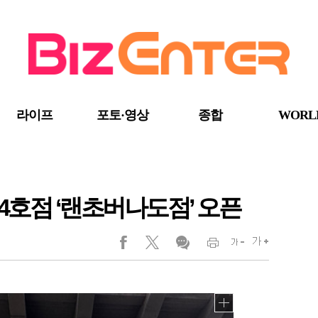
라이프
포토·영상
종합
WORL
 4호점 ‘랜초버나도점’ 오픈