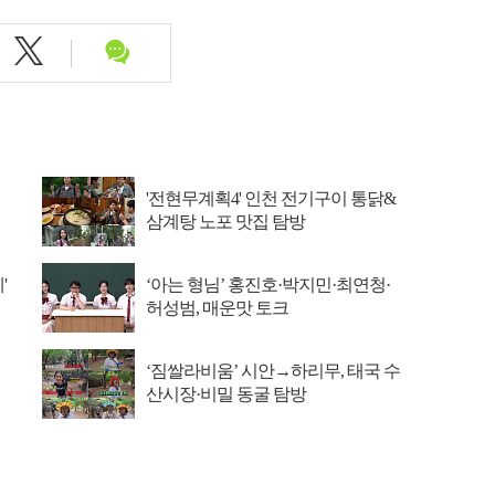
'전현무계획4' 인천 전기구이 통닭&
삼계탕 노포 맛집 탐방
'
‘아는 형님’ 홍진호·박지민·최연청·
허성범, 매운맛 토크
‘짐쌀라비움’ 시안→하리무, 태국 수
산시장·비밀 동굴 탐방