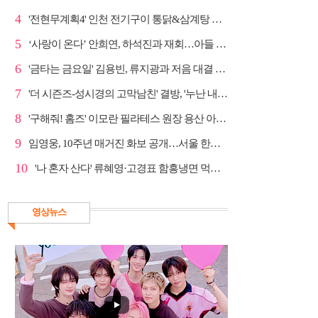
4
'전현무계획4' 인천 전기구이 통닭&삼계탕 노포 맛집 탐방
5
‘사랑이 온다’ 안희연, 하석진과 재회…아들 비밀 밝혀...
6
'금타는 금요일' 김용빈, 류지광과 저음 대결 승리
7
'더 시즌즈-성시경의 고막남친' 결방, '누난 내게 여자...
8
'구해줘! 홈즈' 이모란 필라테스 원장 용산 아파트 방...
9
임영웅, 10주년 매거진 화보 공개…서울 한복판 대형 현...
10
'나 혼자 산다' 류혜영·고경표 함흥냉면 먹방→남산 산책
영상뉴스