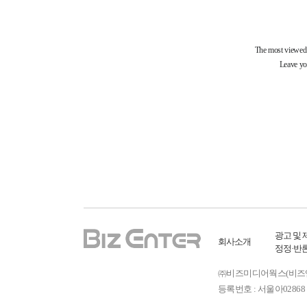
광고 및 
회사소개
정정·반
㈜비즈미디어웍스(비즈엔터) ㅣ
등록번호 : 서울아02868 