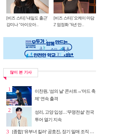
[비즈 스타] '내일도 출근'
[비즈 스타] '오케이 마담
강미나 "아이오아...
2' 엄정화 "6년 만...
많이 본 기사
1
이찬원, '섬의 날' 콘서트→'머드 축
제' 연속 출격
2
성리, 고양 입성…'무명전설' 전국
투어 열기 지속
3
[종합] '유부녀 킬러' 공효진, 장기 밀매 조직 소탕…4...