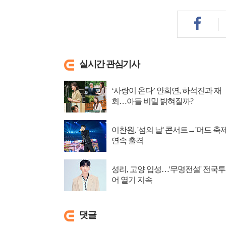
실시간 관심기사
‘사랑이 온다’ 안희연, 하석진과 재
회…아들 비밀 밝혀질까?
이찬원, '섬의 날' 콘서트→'머드 축제
연속 출격
성리, 고양 입성…'무명전설' 전국투
어 열기 지속
댓글