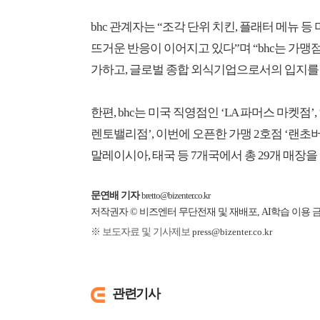
bhc 관계자는 “조각 단위 치킨, 플래터 메뉴 
뜨거운 반응이 이어지고 있다”며 “bhc는 가맹
가하고, 글로벌 종합 외식기업으로서의 입지를 
한편, bhc는 미국 직영점인 ‘LA 파머스 마켓점
렌토밸리점’, 이번에 오픈한 가맹 2호점 ‘랜초버
말레이시아, 태국 등 7개국에서 총 29개 매장을
문연배 기자
bretto@bizenter.co.kr
저작권자 © 비즈엔터 무단전재 및 재배포, AI학습 이용 
※ 보도자료 및 기사제보
press@bizenter.co.kr
관련기사