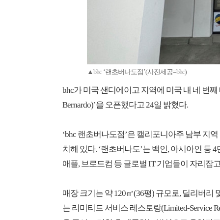
▲bhc ‘랜초버나도점’(사진제공=bhc)
bhc가 미국 샌디에이고 지역에 미국 내 네 번째 매
Bernardo)’을 오픈했다고 24일 밝혔다.
‘bhc 랜초버나도점’은 캘리포니아주 남부 지역
치해 있다. ‘랜초버나도’는 백인, 아시아인 등 4
애플, 브로드컴 등 글로벌 IT 기업들이 자리잡고
매장 크기는 약 120㎡(36평) 규모로, 딜리버
는 리미티드 서비스 레스토랑(Limited-Service 