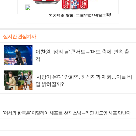
실시간 관심기사
이찬원, '섬의 날' 콘서트→'머드 축제' 연속 출
격
‘사랑이 온다’ 안희연, 하석진과 재회…아들 비
밀 밝혀질까?
'어서와 한국은' 이탈리아 셰프들, 선재스님→라연 차도영 셰프 만난다