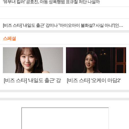
‘유부녀 킬러’ 공효진, 아동 성폭행범 표규철 처단 나설까
[비즈 스타] '내일도 출근' 강미나 "아이오아이 불화설? 사실 아냐"(인터뷰)
스페셜
[비즈 스타] '내일도 출근' 강
[비즈 스타] '오케이 마담2'
미나 "아이오아이 불화설?
엄정화 "6년 만의 속편 제
사실 아냐"(인터뷰)
작, 하늘의 뜻"(인터뷰)