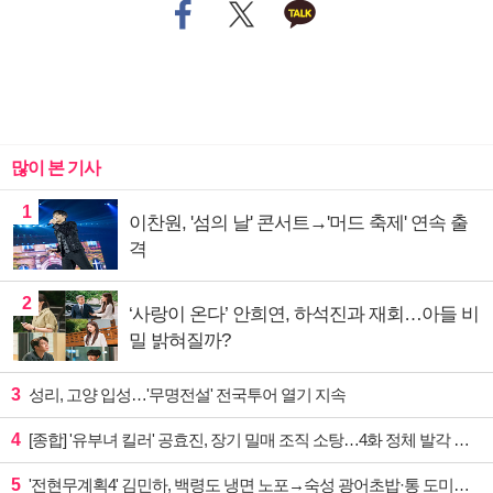
많이 본 기사
1
이찬원, '섬의 날' 콘서트→'머드 축제' 연속 출
격
2
‘사랑이 온다’ 안희연, 하석진과 재회…아들 비
밀 밝혀질까?
3
성리, 고양 입성…'무명전설' 전국투어 열기 지속
4
[종합] '유부녀 킬러' 공효진, 장기 밀매 조직 소탕…4화 정체 발각 위기 예고
5
'전현무계획4' 김민하, 백령도 냉면 노포→숙성 광어초밥·통 도미찜 맛집 탐방