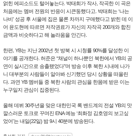
얽힌 에피소드도 털어놓는다. 박태희가 작사, 작곡한 이 곡은
처음에는 멤버 전원의 반응이 시큰둥했다고. 박태희는 ‘나는
나비’ 성공 후 서울에 집은 물론 차까지 구매했다고 밝힌 데 이
어 윤도현에 따르면 저작권료가 자신의 자작곡 200개와 합친
금액과 비슷하다고 해 놀라움을 안긴다.
한편, YB는 지난 2002년 첫 방북 시 시청률 90%를 달성한 이
야기를 공개한다. 허준은 “채널이 하나뿐인 북한에서 YB의 공
연이 실시간으로 송출됐었다”며 방송 이후 북한 시내에 나가
니 대부분의 사람들이 알아봐 신기했던 당시 상황을 떠올린
다. 과연 YB 멤버들 중 북한 사람의 관심을 한몸에 받은 이는
누구일지 관심이 집중된다.
올해 데뷔 30주년을 맞은 대한민국 록 밴드계의 전설 YB의 맛
깔스러운 토크로 꾸며진 ENA 예능 ‘최화정 김호영의 보고싶
었어’는 내일(22일) 밤 9시 40분에 방송된다.
홍선화 기자