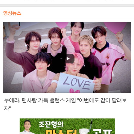
영상뉴스
누에라, 팬사랑 가득 밸런스 게임 "이번에도 같이 달려보
자"