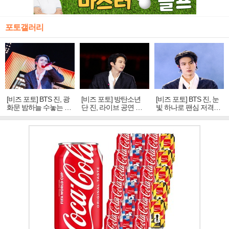
포토갤러리
[비즈 포토] BTS 진, 광
[비즈 포토] 방탄소년
[비즈 포토] BTS 진, 눈
화문 밤하늘 수놓는 '비
단 진, 라이브 공연 중
빛 하나로 팬심 저격…
주얼 킹'의 열창
빛나는 독보적 아우라
독보적 카리스마