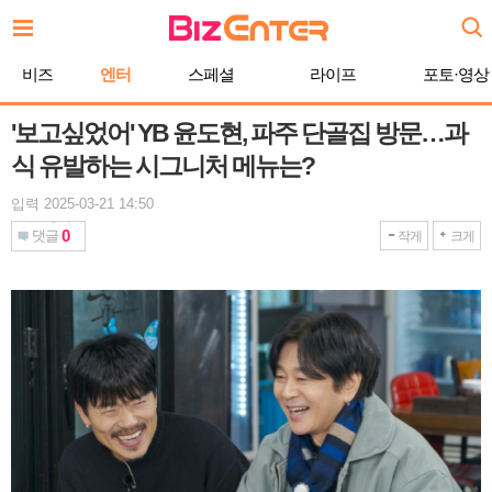
본
문
바
비즈
엔터
스페셜
라이프
포토·영상
로
가
기
'보고싶었어' YB 윤도현, 파주 단골집 방문…과
식 유발하는 시그니처 메뉴는?
입력 2025-03-21 14:50
0
댓글
작게
크게