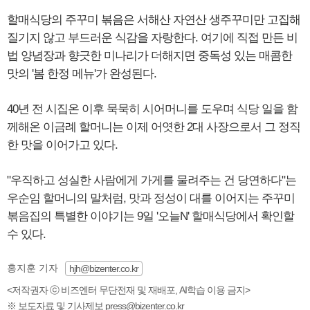
할매식당의 주꾸미 볶음은 서해산 자연산 생주꾸미만 고집해
질기지 않고 부드러운 식감을 자랑한다. 여기에 직접 만든 비
법 양념장과 향긋한 미나리가 더해지면 중독성 있는 매콤한
맛의 '봄 한정 메뉴'가 완성된다.
40년 전 시집온 이후 묵묵히 시어머니를 도우며 식당 일을 함
께해온 이금례 할머니는 이제 어엿한 2대 사장으로서 그 정직
한 맛을 이어가고 있다.
"우직하고 성실한 사람에게 가게를 물려주는 건 당연하다"는
우순임 할머니의 말처럼, 맛과 정성이 대를 이어지는 주꾸미
볶음집의 특별한 이야기는 9일 '오늘N' 할매식당에서 확인할
수 있다.
홍지훈 기자
hjh@bizenter.co.kr
<저작권자 ⓒ 비즈엔터 무단전재 및 재배포, AI학습 이용 금지>
※ 보도자료 및 기사제보 press@bizenter.co.kr