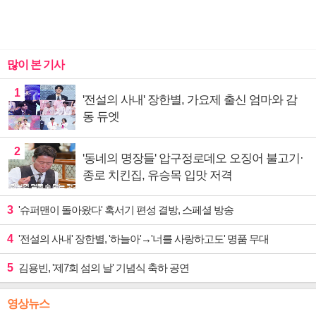
많이 본 기사
1
'전설의 사내' 장한별, 가요제 출신 엄마와 감
동 듀엣
2
'동네의 명장들' 압구정로데오 오징어 불고기·
종로 치킨집, 유승목 입맛 저격
3
'슈퍼맨이 돌아왔다' 혹서기 편성 결방, 스페셜 방송
4
'전설의 사내' 장한별, '하늘아'→'너를 사랑하고도' 명품 무대
5
김용빈, '제7회 섬의 날' 기념식 축하 공연
영상뉴스