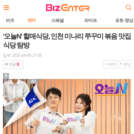
본
문
바
비즈
엔터
스페셜
라이프
포토·영상
로
가
기
'오늘N' 할매식당, 인천 미나리 쭈꾸미 볶음 맛집
식당 탐방
입력 2025-04-09 17:55
0
댓글
작게
크게
X