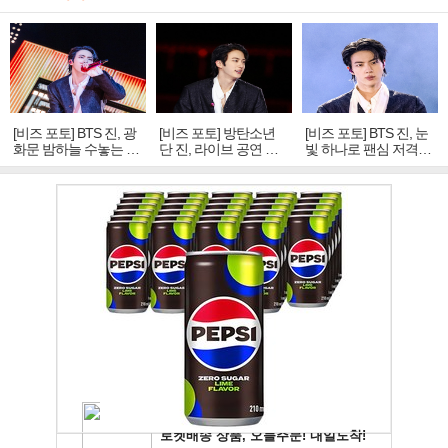
[비즈 포토] BTS 진, 광
[비즈 포토] 방탄소년
[비즈 포토] BTS 진, 눈
화문 밤하늘 수놓는 '비
단 진, 라이브 공연 중
빛 하나로 팬심 저격…
주얼 킹'의 열창
빛나는 독보적 아우라
독보적 카리스마