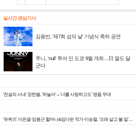
실시간 관심기사
김용빈, '제7회 섬의 날' 기념식 축하 공연
주니, ‘null’ 투어 인 도쿄 9월 개최…日 열도 달
군다
'전설의 사내' 장한별, '하늘아'→'너를 사랑하고도' 명품 무대
'유퀴즈' 이은결·임봉근 할머니&임다운 작가·이승철, '오래 살고 볼 일' 특집 출격