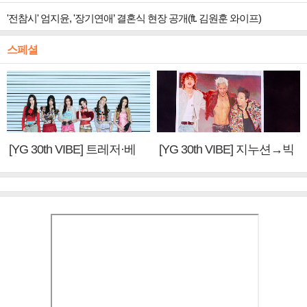
'전참시' 엄지윤, '장기연애’ 결혼식 현장 공개(ft. 김원훈 와이프)
스페셜
[YG 30th VIBE] 트레저·베
[YG 30th VIBE] 지누션→빅
이비몬스터, YG DNA 계승
뱅·투애니원·블랙핑크, YG
③
만의 문법②