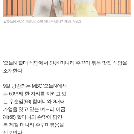
▲'오늘N' MC 이휘준, 박소영 아나운서(사진제공=MBC)
'오늘N' 할매 식당에서 인천 미나리 주꾸미 볶음 맛집 식당을
소개한다.
9일 방송되는 MBC '오늘N'에서
는 60년째 한 자리를 지키고 있
는 우순임(93) 할머니와 2대째
가업을 잇고 있는 며느리 이금
례(66) 할머니의 손맛이 담긴
봄 제철 미나리 주꾸미볶음을
선보인다.