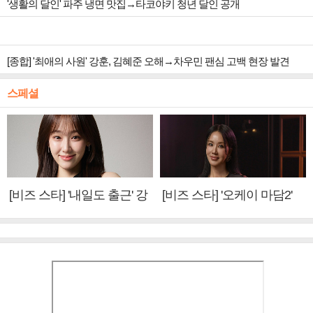
'생활의 달인' 파주 냉면 맛집→타코야키 청년 달인 공개
[종합] '최애의 사원' 강훈, 김혜준 오해→차우민 팬심 고백 현장 발견
스페셜
[비즈 스타] '내일도 출근' 강
[비즈 스타] '오케이 마담2'
미나 "아이오아이 불화설?
엄정화 "6년 만의 속편 제
사실 아냐"(인터뷰)
작, 하늘의 뜻"(인터뷰)