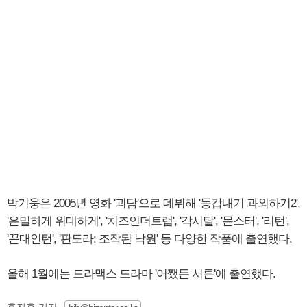
박기웅은 2005년 영화 '괴담'으로 데뷔해 '동갑내기 과외하기2',
'은밀하게 위대하게', '치즈인더트랩', '각시탈', '몬스터', '리턴',
'꼰대인턴', '판도라: 조작된 낙원' 등 다양한 작품에 출연했다.
올해 1월에는 드라맥스 드라마 '어쨌든 서른'에 출연했다.