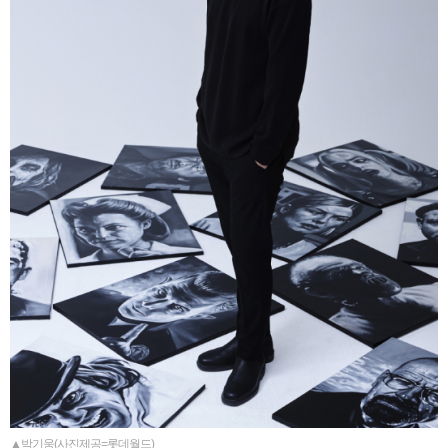
▲박기웅(사진제공=롯데월드)