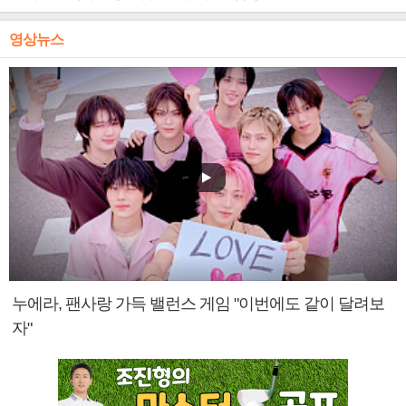
영상뉴스
누에라, 팬사랑 가득 밸런스 게임 "이번에도 같이 달려보
자"