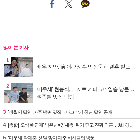
많이 본 기사
1
배우 지안, 前 야구선수 엄정욱과 결혼 발표
2
'미우새' 현봉식, 디저트 카페→네일숍 방문…
뼈족발 맛집 먹방
3
'생활의 달인' 파주 냉면 맛집→타코야키 청년 달인 공개
4
[종합] '오싹한 연애' 박은빈♥양세종, 위기 딛고 진짜 약혼…9화 경영권 사수 작전 예고
5
'미우새' 탁재훈, 생일 맞이 제주 비치클럽 방문