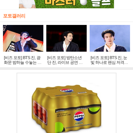
포토갤러리
[비즈 포토] BTS 진, 광
[비즈 포토] 방탄소년
[비즈 포토] BTS 진, 눈
화문 밤하늘 수놓는 '비
단 진, 라이브 공연 중
빛 하나로 팬심 저격…
주얼 킹'의 열창
빛나는 독보적 아우라
독보적 카리스마