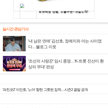
실시간 관심기사
'내 남은 연애' 김선호, 정예지와 아는 사이였
다…블로그 이웃
'조선의 사랑꾼' 임시 종영…'K-트롯 진선미 환
상의 무대' 편성
'파친코2' 이민호, '노아' 향한 그릇된 집착…시즌2 결말 공개