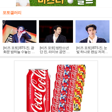
포토갤러리
[비즈 포토] BTS 진, 광
[비즈 포토] 방탄소년
[비즈 포토] BTS 진, 눈
화문 밤하늘 수놓는 '비
단 진, 라이브 공연 중
빛 하나로 팬심 저격…
주얼 킹'의 열창
빛나는 독보적 아우라
독보적 카리스마