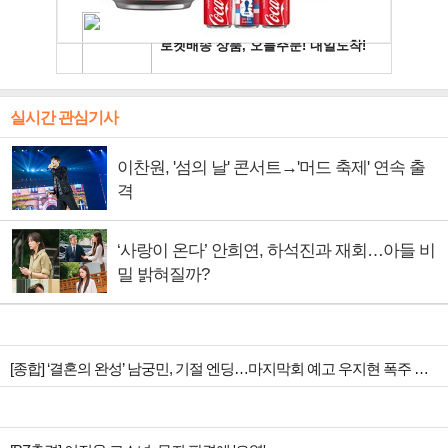
실시간 관심기사
이찬원, '섬의 날' 콘서트→'머드 축제' 연속 출
격
‘사랑이 온다’ 안희연, 하석진과 재회…아들 비
밀 밝혀질까?
[종합] ‘결혼의 완성’ 남궁민, 기절 엔딩…마지막회 예고 우지현 폭주 결말은?