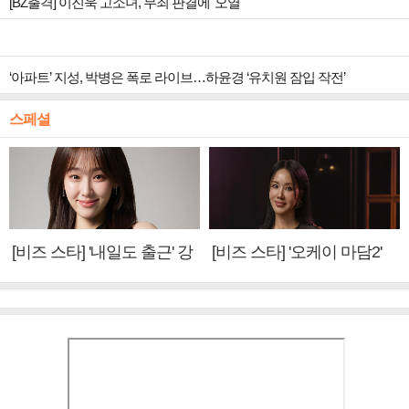
[BZ출격] 이진욱 고소녀, 무죄 판결에 '오열'
‘아파트’ 지성, 박병은 폭로 라이브…하윤경 ‘유치원 잠입 작전’
스페셜
[비즈 스타] '내일도 출근' 강
[비즈 스타] '오케이 마담2'
미나 "아이오아이 불화설?
엄정화 "6년 만의 속편 제
사실 아냐"(인터뷰)
작, 하늘의 뜻"(인터뷰)