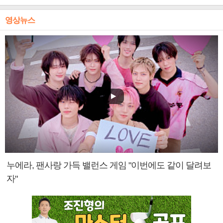
영상뉴스
누에라, 팬사랑 가득 밸런스 게임 "이번에도 같이 달려보
자"