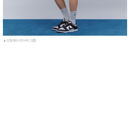
▲강동원(사진=AA그룹)