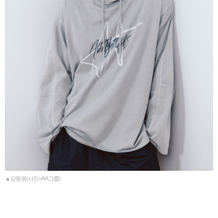
▲강동원(사진=AA그룹)