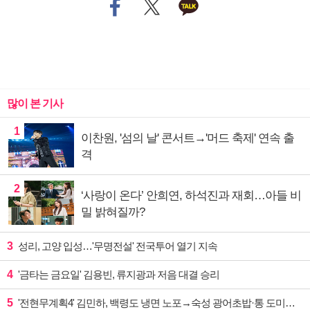
많이 본 기사
1
이찬원, '섬의 날' 콘서트→'머드 축제' 연속 출
격
2
‘사랑이 온다’ 안희연, 하석진과 재회…아들 비
밀 밝혀질까?
3
성리, 고양 입성…'무명전설' 전국투어 열기 지속
4
'금타는 금요일' 김용빈, 류지광과 저음 대결 승리
5
'전현무계획4' 김민하, 백령도 냉면 노포→숙성 광어초밥·통 도미찜 맛집 탐방