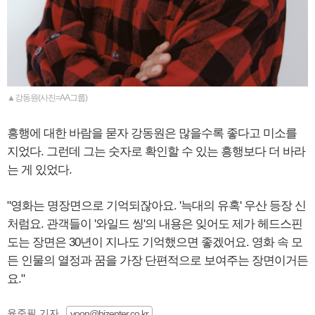
▲강동원(사진=AA그룹)
흥행에 대한 바람을 묻자 강동원은 많을수록 좋다고 미소를
지었다. 그런데 그는 숫자로 확인할 수 있는 흥행보다 더 바라
는 게 있었다.
"영화는 명장면으로 기억되잖아요. '늑대의 유혹' 우산 등장 신
처럼요. 관객들이 '와일드 씽'의 내용은 잊어도 제가 헤드스핀
도는 장면은 30년이 지나도 기억했으면 좋겠어요. 영화 속 모
든 인물의 열정과 꿈을 가장 단편적으로 보여주는 장면이거든
요."
윤준필 기자
yoon@bizenter.co.kr