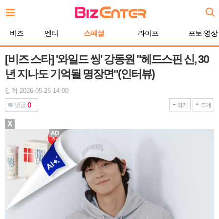
본
문
바
비즈
엔터
스페셜
라이프
포토·영상
로
가
기
[비즈 스타] '와일드 씽' 강동원 "헤드스핀 신, 30
년 지나도 기억될 명장면"(인터뷰)
입력 2026-05-26 14:00
0
댓글
작게
크게
X