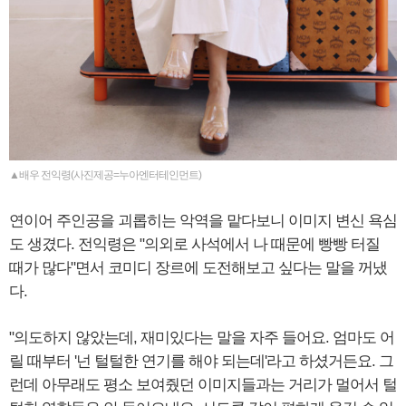
▲배우 전익령(사진제공=누아엔터테인먼트)
연이어 주인공을 괴롭히는 악역을 맡다보니 이미지 변신 욕심
도 생겼다. 전익령은 "의외로 사석에서 나 때문에 빵빵 터질
때가 많다"면서 코미디 장르에 도전해보고 싶다는 말을 꺼냈
다.
"의도하지 않았는데, 재미있다는 말을 자주 들어요. 엄마도 어
릴 때부터 '넌 털털한 연기를 해야 되는데'라고 하셨거든요. 그
런데 아무래도 평소 보여줬던 이미지들과는 거리가 멀어서 털