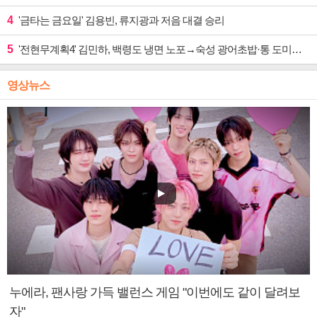
4
'금타는 금요일' 김용빈, 류지광과 저음 대결 승리
5
'전현무계획4' 김민하, 백령도 냉면 노포→숙성 광어초밥·통 도미찜 맛집 탐방
영상뉴스
누에라, 팬사랑 가득 밸런스 게임 "이번에도 같이 달려보
자"