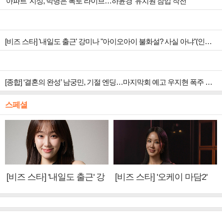
‘아파트’ 지성, 박병은 폭로 라이브…하윤경 ‘유치원 잠입 작전’
[비즈 스타] '내일도 출근' 강미나 "아이오아이 불화설? 사실 아냐"(인터뷰)
[종합] ‘결혼의 완성’ 남궁민, 기절 엔딩…마지막회 예고 우지현 폭주 결말은?
스페셜
[비즈 스타] '내일도 출근' 강
[비즈 스타] '오케이 마담2'
미나 "아이오아이 불화설?
엄정화 "6년 만의 속편 제
사실 아냐"(인터뷰)
작, 하늘의 뜻"(인터뷰)