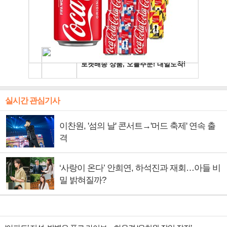
실시간 관심기사
이찬원, '섬의 날' 콘서트→'머드 축제' 연속 출
격
‘사랑이 온다’ 안희연, 하석진과 재회…아들 비
밀 밝혀질까?