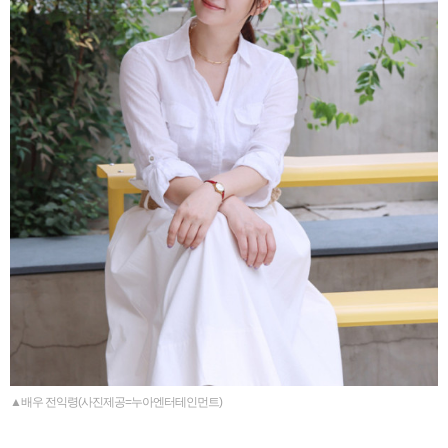
▲배우 전익령(사진제공=누아엔터테인먼트)