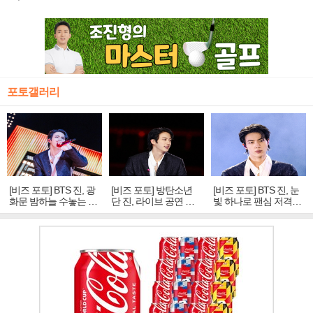
포토갤러리
[비즈 포토] BTS 진, 광
[비즈 포토] 방탄소년
[비즈 포토] BTS 진, 눈
화문 밤하늘 수놓는 '비
단 진, 라이브 공연 중
빛 하나로 팬심 저격…
주얼 킹'의 열창
빛나는 독보적 아우라
독보적 카리스마