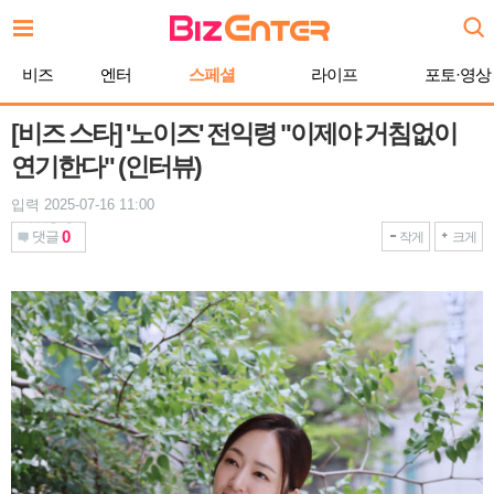
본
문
바
비즈
엔터
스페셜
라이프
포토·영상
로
가
기
[비즈 스타] '노이즈' 전익령 "이제야 거침없이
연기한다" (인터뷰)
입력 2025-07-16 11:00
0
댓글
작게
크게