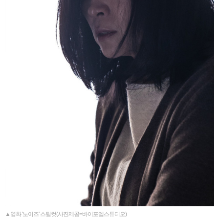
▲영화 '노이즈' 스틸컷(사진제공=바이포엠스튜디오)