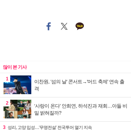
많이 본 기사
1
이찬원, '섬의 날' 콘서트→'머드 축제' 연속 출
격
2
‘사랑이 온다’ 안희연, 하석진과 재회…아들 비
밀 밝혀질까?
3
성리, 고양 입성…'무명전설' 전국투어 열기 지속