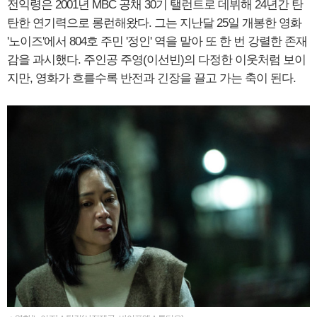
전익령은 2001년 MBC 공채 30기 탤런트로 데뷔해 24년간 탄
탄한 연기력으로 롱런해왔다. 그는 지난달 25일 개봉한 영화
'노이즈'에서 804호 주민 '정인' 역을 맡아 또 한 번 강렬한 존재
감을 과시했다. 주인공 주영(이선빈)의 다정한 이웃처럼 보이
지만, 영화가 흐를수록 반전과 긴장을 끌고 가는 축이 된다.