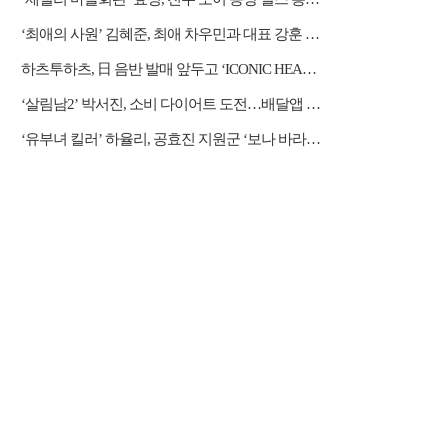
‘최애의 사원’ 김혜준, 최애 차우민과 대표 강훈 사이 제대로 엮였다
하츠투하츠, 日 음반 발매 앞두고 ‘ICONIC HEART’ 음원 선공개
‘살림남2’ 박서진, 소비 다이어트 도전…배달앱 삭제 엔딩
‘유부녀 킬러’ 하율리, 공효진 지원군 ‘보나 바라기’ 등극