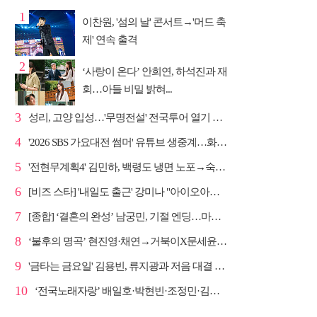
1
이찬원, '섬의 날' 콘서트→'머드 축
제' 연속 출격
2
‘사랑이 온다’ 안희연, 하석진과 재
회…아들 비밀 밝혀...
3
성리, 고양 입성…'무명전설' 전국투어 열기 지속
4
'2026 SBS 가요대전 썸머' 유튜브 생중계…화려한 라인업
5
'전현무계획4' 김민하, 백령도 냉면 노포→숙성 광어초...
6
[비즈 스타] '내일도 출근' 강미나 "아이오아이 불화설...
7
[종합] ‘결혼의 완성’ 남궁민, 기절 엔딩…마지막회 예...
8
‘불후의 명곡’ 현진영·채연→거북이X문세윤, 레전드 배틀
9
'금타는 금요일' 김용빈, 류지광과 저음 대결 승리
10
‘전국노래자랑’ 배일호·박현빈·조정민·김유라·미스김, ...