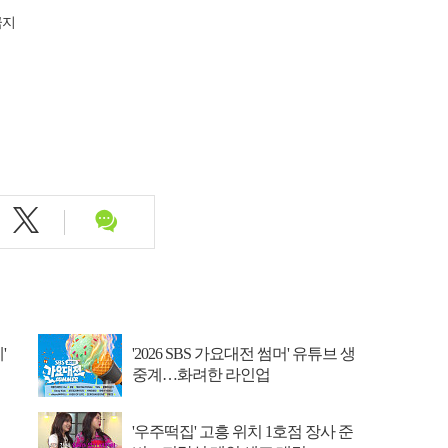
금지
'
'2026 SBS 가요대전 썸머' 유튜브 생
중계…화려한 라인업
'우주떡집' 고흥 위치 1호점 장사 준