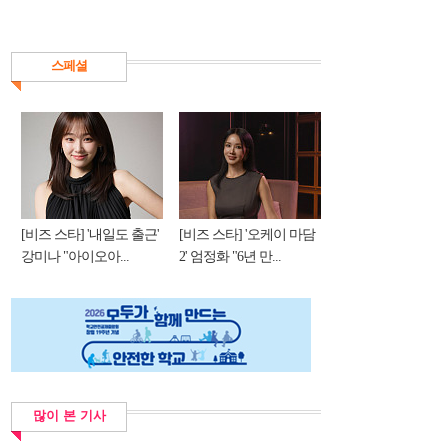
스페셜
[비즈 스타] '내일도 출근'
[비즈 스타] '오케이 마담
강미나 "아이오아...
2' 엄정화 "6년 만...
많이 본 기사