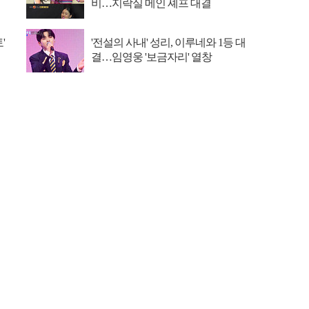
비…지락실 메인 셰프 대결
'
'전설의 사내' 성리, 이루네와 1등 대
결…임영웅 '보금자리' 열창