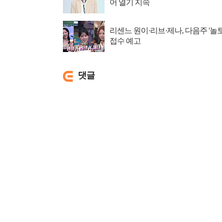
어 열기 지속
리센느 원이·리브·제나, 다음주 '놀토
접수 예고
댓글