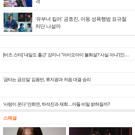
격
‘유부녀 킬러’ 공효진, 아동 성폭행범 표규철
처단 나설까
[비즈 스타] '내일도 출근' 강미나 "아이오아이 불화설? 사실 아냐"(인터뷰)
'금타는 금요일' 김용빈, 류지광과 저음 대결 승리
‘사랑이 온다’ 안희연, 하석진과 재회…아들 비밀 밝혀질까?
스페셜