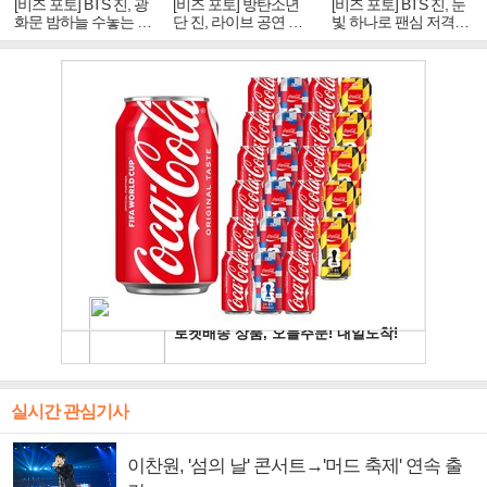
[비즈 포토] BTS 진, 광
[비즈 포토] 방탄소년
[비즈 포토] BTS 진, 눈
화문 밤하늘 수놓는 '비
단 진, 라이브 공연 중
빛 하나로 팬심 저격…
주얼 킹'의 열창
빛나는 독보적 아우라
독보적 카리스마
실시간 관심기사
이찬원, '섬의 날' 콘서트→'머드 축제' 연속 출