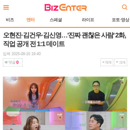
본
문
바
비즈
엔터
스페셜
라이프
포토·영상
로
가
기
오현진·김건우·김신영…'진짜 괜찮은 사람' 2화,
직업 공개 전 1:1 데이트
입력 2025-08-10 19:40
0
댓글
작게
크게