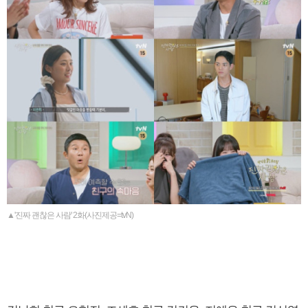
▲'진짜 괜찮은 사람' 2화(사진제공=tvN)