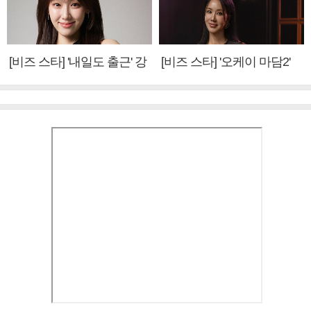
[비즈 스타] '내일도 출근' 강
[비즈 스타] '오케이 마담2'
미나 "아이오아이 불화설?
엄정화 "6년 만의 속편 제
사실 아냐"(인터뷰)
작, 하늘의 뜻"(인터뷰)