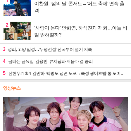
1
이찬원, '섬의 날' 콘서트→'머드 축제' 연속 출
격
2
‘사랑이 온다’ 안희연, 하석진과 재회…아들 비
밀 밝혀질까?
3
성리, 고양 입성…'무명전설' 전국투어 열기 지속
4
'금타는 금요일' 김용빈, 류지광과 저음 대결 승리
5
'전현무계획4' 김민하, 백령도 냉면 노포→숙성 광어초밥·통 도미찜 맛집 탐방
영상뉴스